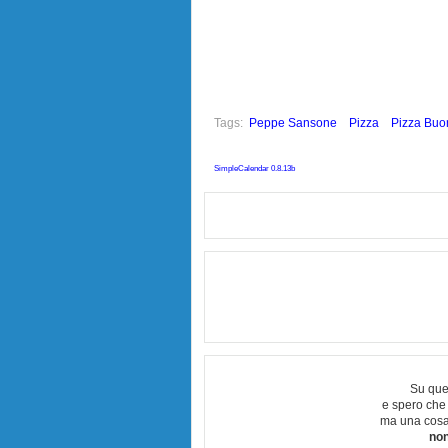
Tags:
Peppe Sansone
Pizza
Pizza Buo
SimpleCalendar 0.8.13b
Su que
e spero che
ma una cosa
non