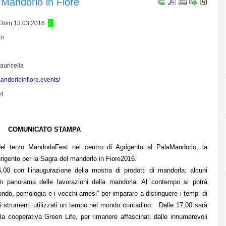
Mandorlo in Fiore
- Dom 13.03.2016
ro
auricella
andorloinfiore.events/
4
COMUNICATO STAMPA
del terzo
MandorlaFest
nel centro di Agrigento al
PalaMandorlo
, la
rigento
per la
Sagra del mandorlo in Fiore
2016.
6,00 con l’inaugurazione della mostra di prodotti di mandorla: alcuni
o un panorama delle lavorazioni della mandorla. Al contempo si potrà
do, pomologia e i vecchi arnesi” per imparare a distinguere i tempi di
gli strumenti utilizzati un tempo nel mondo contadino. Dalle 17,00 sarà
la cooperativa Green Life, per rimanere affascinati dalle innumerevoli