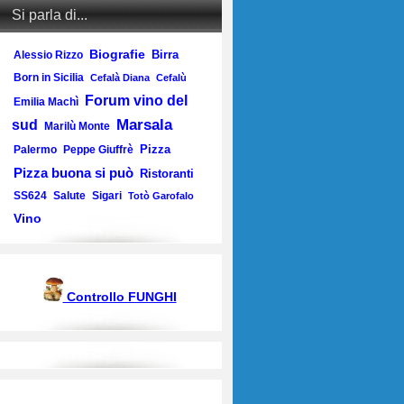
Si parla di...
Biografie
Birra
Alessio Rizzo
Born in Sicilia
Cefalà Diana
Cefalù
Forum vino del
Emilia Machì
Marsala
sud
Marilù Monte
Pizza
Palermo
Peppe Giuffrè
Pizza buona si può
Ristoranti
SS624
Salute
Sigari
Totò Garofalo
Vino
Controllo FUNGHI