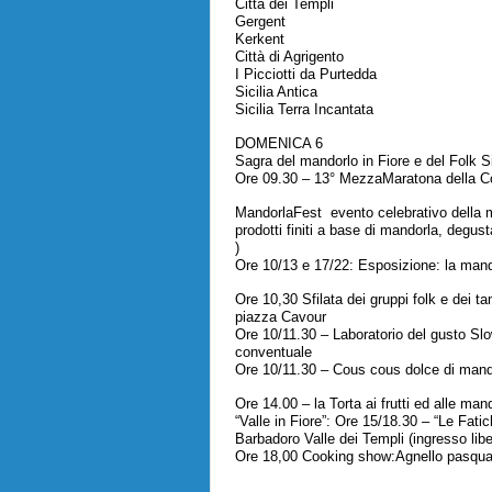
Città dei Templi
Gergent
Kerkent
Città di Agrigento
I Picciotti da Purtedda
Sicilia Antica
Sicilia Terra Incantata
DOMENICA 6
Sagra del mandorlo in Fiore e del Folk Si
Ore 09.30 – 13° MezzaMaratona della
MandorlaFest evento celebrativo della m
prodotti finiti a base di mandorla, degu
)
Ore 10/13 e 17/22: Esposizione: la man
Ore 10,30 Sfilata dei gruppi folk e dei t
piazza Cavour
Ore 10/11.30 – Laboratorio del gusto Slo
conventuale
Ore 10/11.30 – Cous cous dolce di mand
Ore 14.00 – la Torta ai frutti ed alle m
“Valle in Fiore”: Ore 15/18.30 – “Le Fati
Barbadoro Valle dei Templi (ingresso libe
Ore 18,00 Cooking show:Agnello pasqua