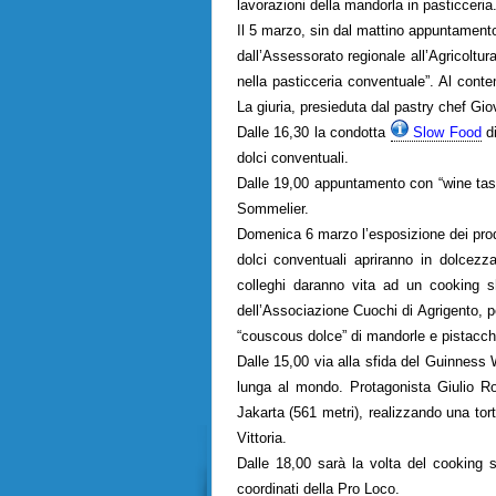
lavorazioni della mandorla in pasticceria
Il
5 marzo
, sin dal mattino appuntament
dall’Assessorato regionale all’Agricoltu
nella pasticceria conventuale”. Al cont
La giuria, presieduta dal pastry chef Gio
Dalle 16,30 la condotta
Slow Food
di
dolci conventuali.
Dalle 19,00 appuntamento con “wine tasti
Sommelier.
Domenica 6 marzo
l’esposizione dei pro
dolci conventuali apriranno in dolcezz
colleghi daranno vita ad un
cooking 
dell’Associazione Cuochi di Agrigento, p
“couscous dolce” di mandorle e pistacchi
Dalle 15,00 via alla sfida del Guinness W
lunga al mondo. Protagonista Giulio Ro
Jakarta (561 metri), realizzando una tor
Vittoria.
Dalle 18,00 sarà la volta del cooking 
coordinati della Pro Loco.