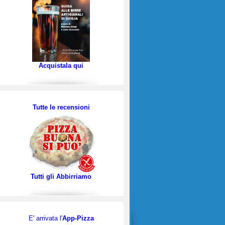
Acquistala qui
Tutte le recensioni
Tutti gli Abbirriamo
E' arrivata l'
App-Pizza