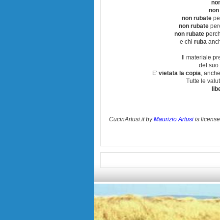
no
non
non rubate
per
non rubate
perc
non rubate
perchè
e chi
ruba
anch
Il materiale pr
del suo 
E'
vietata la copia
, anche
Tutte le val
lib
CucinArtusi.it
by
Maurizio Artusi
is licens