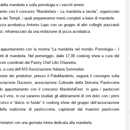
della mandorla e sulla pomologia e i vecchi arnesi.
ento con il concorso “
Mandorlara – La mandorla a tavola
”, organizzato
le dei Templi
, i quali prepareranno menù completi a base di mandorle.
izza acrobatica Antonio Lupo con un gruppo di altri colleghi piazzaioli
st, inframezzato da una esibizione di pizza acrobatica.
 appuntamento con la mostra “La mandorla nel mondo- Pomologia – I
otti di mandorla. Nel pomeriggio, dalle 17,00 cooking show a cura del
cceri coordinati dal Pastry Chef Lillo Chianetta.
a, a cura dell’AIS Associazione Italiana Sommelier.
stre dei produttori, presso il PalaMandorlo, seguirà il convegno sulla
ociazione Duciezio, associazione Culturale della Dolceria Pasticceria
ndo appuntamento con il concorso MandorlaFest: in gara i pasticceri
a il vino, in cui saranno studiati gli abbinamenti di vini dolci con i primi
oncorso e “dulcis in fundo” il cooking show del gruppo dell’associazione
della tradizione di pasticcceria, capitanati dal maestro pasticcere
sitatori con una giornata intera dedicata alla mandorla.