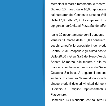
Mercoledì 9 marzo
torneranno le mostre 
Giovedì 10 marzo
dalle 10,00 appuntam
dai ristoratori del Consorzio turistico
Val
Dalle 17,00 alle 22,00 il campione di p
agrigentini darà vita al PizzaMandorlaFe
dalle 10 appuntamento con il concorso
Venerdì 11 marzo
dalle 10,00 consueto
vecchi arnesi”e le esposizioni dei prod
Centro Studi Creapolis e gli allievi pasti
Dalle 20,00 il Gran Galà del Nero d’Avol
Sabato 12 marzo,
alle mostre e alle mo
mandorla siciliana organizzato dall’Ass
Gelateria Siciliana. A seguire il seco
siciliani. In chiusura “la mandorla incontr
cinque prodotti dolciari vincitori del c
Duciezio e i migliori rappresentanti 
Fiasconaro.
Domenica 13 il MandorlaFest saluterà i vi