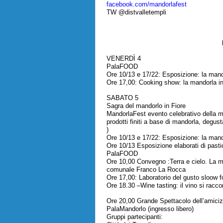
facebook.com/mandorlafest
TW
@distvalletempli
VENERDÌ 4
PalaFOOD
Ore 10/13 e 17/22: Esposizione: la man
Ore 17,00: Cooking show: la mandorla in
SABATO 5
Sagra del mandorlo in Fiore
MandorlaFest evento celebrativo della m
prodotti finiti a base di mandorla, degu
)
Ore 10/13 e 17/22: Esposizione: la man
Ore 10/13 Esposizione elaborati di past
PalaFOOD
Ore 10,00 Convegno :Terra e cielo. La ma
comunale Franco La Rocca
Ore 17,00: Laboratorio del gusto sloow f
Ore 18.30 –Wine tasting: il vino si racco
Ore 20,00 Grande Spettacolo dell’amicizia:
PalaMandorlo (ingresso libero)
Gruppi partecipanti: