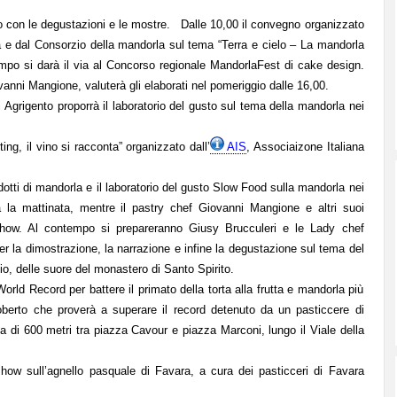
.
o con le degustazioni e le mostre. Dalle 10,00 il convegno organizzato
ra e dal Consorzio della mandorla sul tema “Terra e cielo – La mandorla
empo si darà il via al Concorso regionale MandorlaFest di cake design.
vanni Mangione, valuterà gli elaborati nel pomeriggio dalle 16,00.
 Agrigento proporrà il laboratorio del gusto sul tema della mandorla nei
ng, il vino si racconta” organizzato dall’
AIS
, Associaizone Italiana
dotti di mandorla e il laboratorio del gusto Slow Food sulla mandorla nei
a la mattinata, mentre il pastry chef Giovanni Mangione e altri suoi
show
. Al contempo si prepareranno Giusy Brucculeri e le Lady chef
er la dimostrazione, la narrazione e infine la degustazione sul tema del
o, delle suore del monastero di Santo Spirito.
orld Record per battere il primato della torta alla frutta e mandorla più
berto che proverà a superare il record detenuto da un pasticcere di
ta di 600 metri tra piazza Cavour e piazza Marconi, lungo il Viale della
show sull’agnello pasquale di Favara, a cura dei pasticceri di Favara