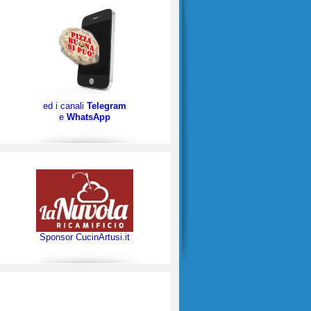
ed i canali
Telegram
e
WhatsApp
Sponsor CucinArtusi.it