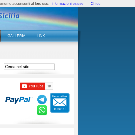
emento acconsenti al loro uso.
Informazioni estese
Chiudi
GALLERIA
LINK