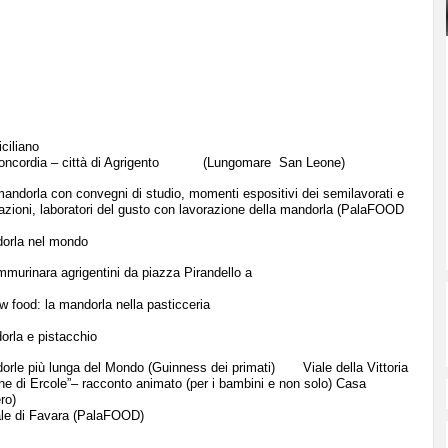
ciliano
 Concordia – città di Agrigento (Lungomare San Leone)
andorla con convegni di studio, momenti espositivi dei semilavorati e
stazioni, laboratori del gusto con lavorazione della mandorla (PalaFOOD
dorla nel mondo
ammurinara agrigentini da piazza Pirandello a
w food: la mandorla nella pasticceria
orla e pistacchio
andorle più lunga del Mondo (Guinness dei primati) Viale della Vittoria
che di Ercole”– racconto animato (per i bambini e non solo) Casa
ro)
le di Favara (PalaFOOD)