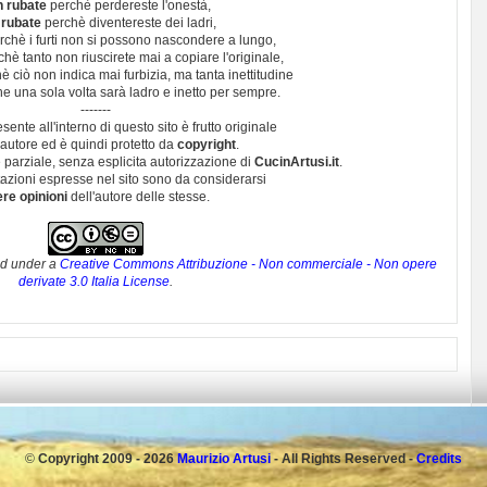
n rubate
perchè perdereste l'onestà,
 rubate
perchè diventereste dei ladri,
chè i furti non si possono nascondere a lungo,
hè tanto non riuscirete mai a copiare l'originale,
 ciò non indica mai furbizia, ma tanta inettitudine
e una sola volta sarà ladro e inetto per sempre.
-------
esente all'interno di questo sito è frutto originale
autore ed è quindi protetto da
copyright
.
 parziale, senza esplicita autorizzazione di
CucinArtusi.it
.
utazioni espresse nel sito sono da considerarsi
ere opinioni
dell'autore delle stesse.
ed under a
Creative Commons Attribuzione - Non commerciale - Non opere
derivate 3.0 Italia License
.
©
Copyright 2009 - 2026
Maurizio Artusi
- All Rights Reserved -
Credits