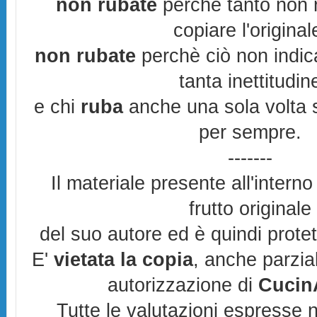
non rubate
perchè tanto non r
copiare l'original
non rubate
perchè ciò non indic
tanta inettitudin
e chi
ruba
anche una sola volta s
per sempre.
-------
Il materiale presente all'interno
frutto originale
del suo autore ed è quindi prote
E'
vietata la copia
, anche parzia
autorizzazione di
CucinA
Tutte le valutazioni espresse 