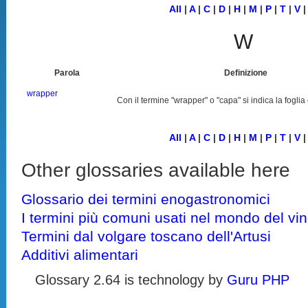
All
|
A
|
C
|
D
|
H
|
M
|
P
|
T
|
V
|
W
Parola
Definizione
wrapper
Con il termine "wrapper" o "capa" si indica la foglia
All
|
A
|
C
|
D
|
H
|
M
|
P
|
T
|
V
|
Other glossaries available here
Glossario dei termini enogastronomici
I termini più comuni usati nel mondo del vi
Termini dal volgare toscano dell'Artusi
Additivi alimentari
Glossary 2.64 is technology by
Guru PHP