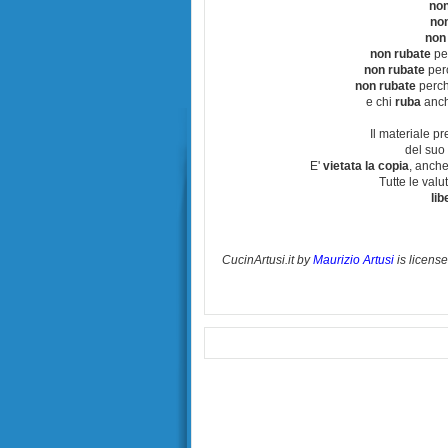
non
no
non
non rubate
per
non rubate
perc
non rubate
perchè
e chi
ruba
anch
Il materiale pr
del suo 
E'
vietata la copia
, anche
Tutte le val
lib
CucinArtusi.it
by
Maurizio Artusi
is licens