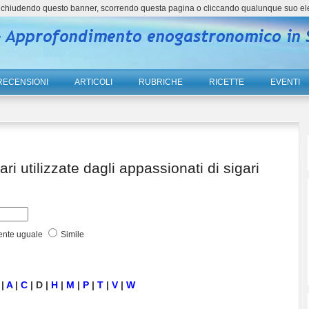
ne, chiudendo questo banner, scorrendo questa pagina o cliccando qualunque suo el
RECENSIONI
ARTICOLI
RUBRICHE
RICETTE
EVENTI
ri utilizzate dagli appassionati di sigari
ente uguale
Simile
|
A
|
C
| D |
H
|
M
|
P
|
T
|
V
|
W