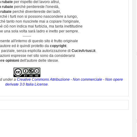
 rubate
per rispetto del lavoro altrui,
n rubate
perchè perdereste l'onestà,
 rubate
perchè diventereste dei ladri,
chè i furti non si possono nascondere a lungo,
hè tanto non riuscirete mai a copiare l'originale,
 ciò non indica mai furbizia, ma tanta inettitudine
e una sola volta sarà ladro e inetto per sempre.
-------
esente all'interno di questo sito è frutto originale
autore ed è quindi protetto da
copyright
.
 parziale, senza esplicita autorizzazione di
CucinArtusi.it
.
utazioni espresse nel sito sono da considerarsi
ere opinioni
dell'autore delle stesse.
ed under a
Creative Commons Attribuzione - Non commerciale - Non opere
derivate 3.0 Italia License
.