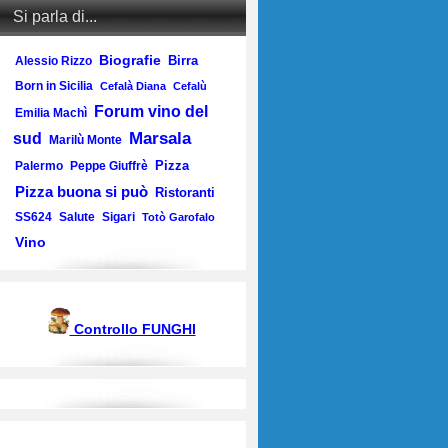
Si parla di...
Biografie
Birra
Alessio Rizzo
Born in Sicilia
Cefalà Diana
Cefalù
Forum vino del
Emilia Machì
Marsala
sud
Marilù Monte
Pizza
Palermo
Peppe Giuffrè
Pizza buona si può
Ristoranti
SS624
Salute
Sigari
Totò Garofalo
Vino
Controllo FUNGHI