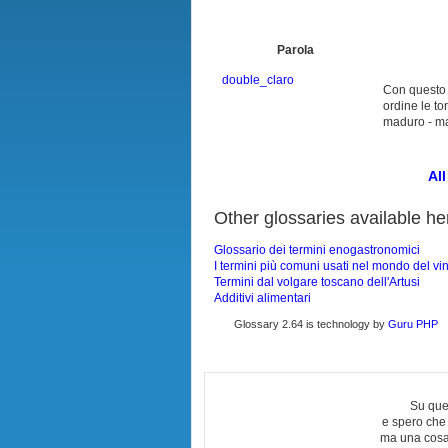
Parola
double_claro
Con questo t
ordine le to
maduro - ma
All
Other glossaries available he
Glossario dei termini enogastronomici
I termini più comuni usati nel mondo del vi
Termini dal volgare toscano dell'Artusi
Additivi alimentari
Glossary 2.64 is technology by
Guru PHP
Su que
e spero che
ma una cosa