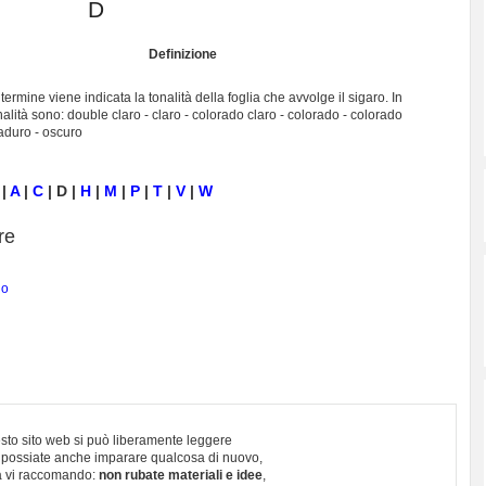
D
Definizione
ermine viene indicata la tonalità della foglia che avvolge il sigaro. In
nalità sono: double claro - claro - colorado claro - colorado - colorado
duro - oscuro
|
A
|
C
| D |
H
|
M
|
P
|
T
|
V
|
W
re
no
sto sito web si può liberamente leggere
 possiate anche imparare qualcosa di nuovo,
 vi raccomando:
non rubate materiali e idee
,