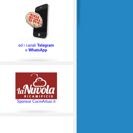
ed i canali
Telegram
e
WhatsApp
Sponsor CucinArtusi.it