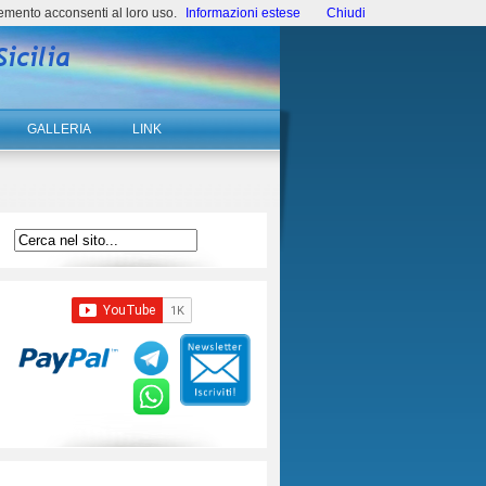
emento acconsenti al loro uso.
Informazioni estese
Chiudi
GALLERIA
LINK