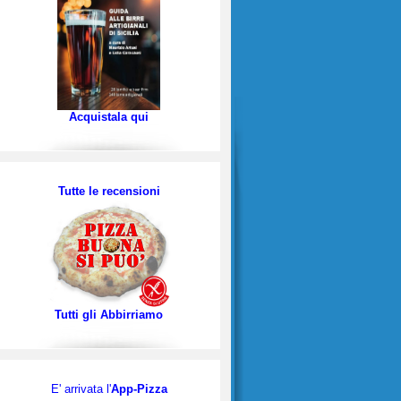
Acquistala qui
Tutte le recensioni
Tutti gli Abbirriamo
E' arrivata l'
App-Pizza