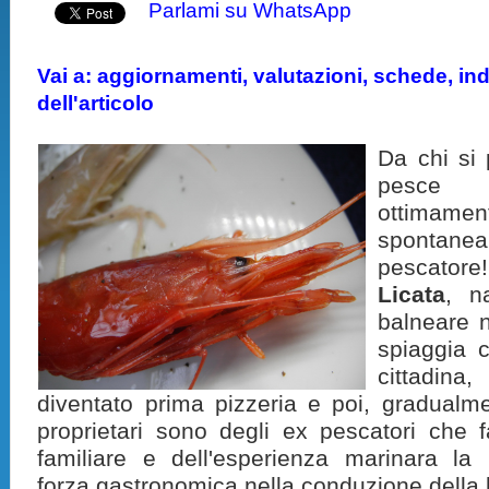
Parlami su WhatsApp
Vai a: aggiornamenti, valutazioni, schede, indi
dell'articolo
Da chi si 
pesce 
ottimamen
spontan
pescatore
Licata
, n
balneare n
spiaggia 
cittadin
diventato prima pizzeria e poi, gradualme
proprietari sono degli ex pescatori che 
familiare e dell'esperienza marinara la
forza gastronomica nella conduzione della l