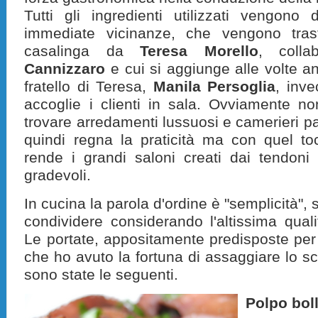
Tutti gli ingredienti utilizzati vengon
immediate vicinanze, che vengono tra
casalinga da
Teresa Morello
, coll
Cannizzaro
e cui si aggiunge alle volte 
fratello di Teresa,
Manila Persoglia
, inve
accoglie i clienti in sala. Ovviamente n
trovare arredamenti lussuosi e camerieri pal
quindi regna la praticità ma con quel to
rende i grandi saloni creati dai tendoni
gradevoli.
In cucina la parola d'ordine è "semplicità",
condividere considerando l'altissima quali
Le portate, appositamente predisposte pe
che ho avuto la fortuna di assaggiare lo s
sono state le seguenti.
Polpo boll