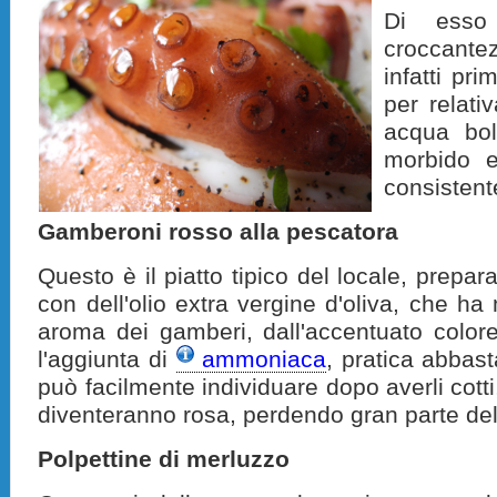
Di esso
croccante
infatti pr
per relati
acqua boll
morbido 
consisten
Gamberoni rosso alla pescatora
Questo è il piatto tipico del locale, prepa
con dell'olio extra vergine d'oliva, che h
aroma dei gamberi, dall'accentuato color
l'aggiunta di
ammoniaca
, pratica abbas
può facilmente individuare dopo averli cotti, 
diventeranno rosa, perdendo gran parte del
Polpettine di merluzzo