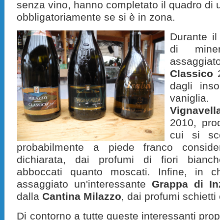
senza vino, hanno completato il quadro di 
obbligatoriamente se si è in zona.
Durante il
di mine
assaggia
Classico
2
dagli inso
vanigl
Vignavell
2010, pro
cui si sc
probabilmente a piede franco conside
dichiarata, dai profumi di fiori bianc
abboccati quanto moscati. Infine, in c
assaggiato un'interessante
Grappa di In
dalla
Cantina Milazzo
, dai profumi schietti
Di contorno a tutte queste interessanti pr