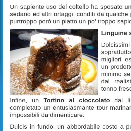
Un sapiente uso del coltello ha sposato un
sedano ed altri ortaggi, conditi da qualche 
purtroppo però un piatto un po' troppo sapid
Linguine 
Dolciss
soprattut
migliori 
un prodott
minimo sen
dal reali
tonno fres
Infine, un
Tortino al cioccolato
dal li
completato un entusiasmante tour marinar
impossibili da dimenticare.
Dulcis in fundo, un abbordabile costo a p