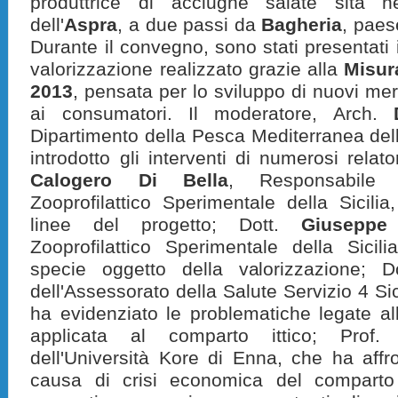
produttrice di acciughe salate sita n
dell'
Aspra
, a due passi da
Bagheria
, paes
Durante il convegno, sono stati presentati i 
valorizzazione realizzato grazie alla
Misur
2013
, pensata per lo sviluppo di nuovi me
ai consumatori. Il moderatore, Arch.
Dipartimento della Pesca Mediterranea dell
introdotto gli interventi di numerosi relato
Calogero Di Bella
, Responsabile S
Zooprofilattico Sperimentale della Sicili
linee del progetto; Dott.
Giuseppe
Zooprofilattico Sperimentale della Sicili
specie oggetto della valorizzazione; 
dell'Assessorato della Salute Servizio 4 S
ha evidenziato le problematiche legate al
applicata al comparto ittico; Prof
dell'Università Kore di Enna, che ha affr
causa di crisi economica del comparto 