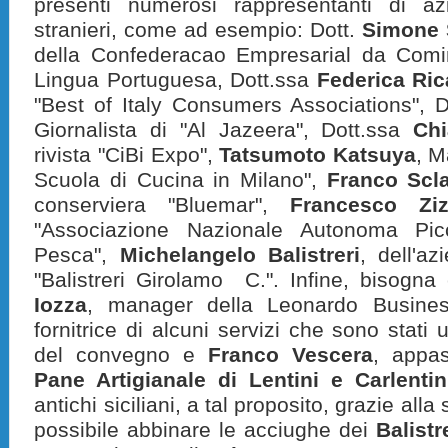
presenti numerosi rappresentanti di a
stranieri, come ad esempio: Dott.
Simone 
della Confederacao Empresarial da Com
Lingua Portuguesa, Dott.ssa
Federica Ric
"Best of Italy Consumers Associations", 
Giornalista di "Al Jazeera", Dott.ssa
Chi
rivista "CiBi Expo",
Tatsumoto Katsuya
, M
Scuola di Cucina in Milano",
Franco Scla
conserviera "Bluemar",
Francesco Zi
"Associazione Nazionale Autonoma Picco
Pesca",
Michelangelo Balistreri
, dell'az
"Balistreri Girolamo C.". Infine, bisogn
Iozza
, manager della Leonardo Busines
fornitrice di alcuni servizi che sono stati u
del convegno e
F
ranco Vescera
, appa
Pane Artigianale di Lentini e Carlentin
antichi siciliani, a tal proposito, grazie alla
possibile abbinare le acciughe dei
Balistr