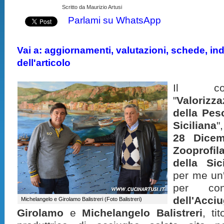
Scritto da Maurizio Artusi
Parlami su WhatsApp
Vai a: aggiornamenti, valutazioni, schede, indi
dell'articolo
Il con
"
Valoriz
della Pes
Siciliana
"
28 Dicem
Zooprofi
della Sici
per me un
per co
dell'Acci
Michelangelo e Girolamo Balistreri (Foto Balistreri)
Girolamo
e
Michelangelo
Balistreri
, ti