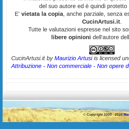
del suo autore ed è quindi protett
E'
vietata la copia
, anche parziale, senza es
CucinArtusi.it
.
Tutte le valutazioni espresse nel sito s
libere opinioni
dell'autore del
CucinArtusi.it
by
Maurizio Artusi
is licensed u
Attribuzione - Non commerciale - Non opere de
©
Copyright 2009 - 2026
Mau