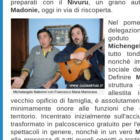
preparati con il
Nivuru
, un grano auto
Madonie,
oggi in via di riscoperta.
Nel pomer
delegazion
goduto 
Michengel
tutto ton
nonchè im
sociale de
Definire
M
struttura
allestita
Michelangelo Balistreri con Francesco Maria Martorana
vecchio opificio di famiglia, è assolutamen
minimamente onore alle funzioni che 
territorio. Incentrato inizialmente sull'ac
trasformato in palcoscenico gratuito per l'
spettacoli in genere, nonchè in un vero
M
alla presenza di tutti quegli oggetti e test