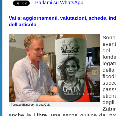
Parlami su WhatsApp
Vai a: aggiornamenti, valutazioni, schede, indi
dell'articolo
Sono 
event
del
fond
legat
dell
fico
succo
pass
etich
degl
Turuzzo Blandi con la sua Gaia
Zabi
anche la
Libre
, una senza glutine dai pro