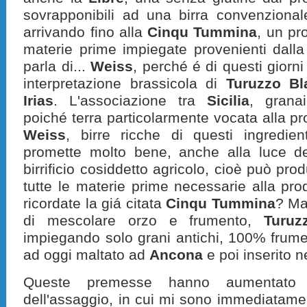
sovrapponibili ad una birra convenzionale,
arrivando fino alla
Cinqu Tummina
, un pr
materie prime impiegate provenienti dall
parla di...
Weiss
, perché é di questi giorni 
interpretazione brassicola di
Turuzzo Bl
Irias
. L'associazione tra
Sicilia
, granai
poiché terra particolarmente vocata alla pro
Weiss
, birre ricche di questi ingredie
promette molto bene, anche alla luce d
birrificio cosiddetto agricolo, cioè può pro
tutte le materie prime necessarie alla pro
ricordate la giá citata
Cinqu Tummina
? Ma
di mescolare orzo e frumento,
Turuz
impiegando solo grani antichi, 100% frum
ad oggi maltato ad
Ancona
e poi inserito n
Queste premesse hanno aumentato 
dell'assaggio, in cui mi sono immediatament