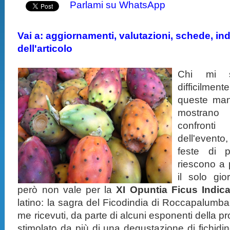
Parlami su WhatsApp
Vai a: aggiornamenti, valutazioni, schede, indi
dell'articolo
Chi mi 
difficilme
queste man
mostrano
confronti
dell'evento
feste di 
riescono a p
il solo gio
però non vale per la
XI Opuntia Ficus Indica
latino: la sagra del Ficodindia di Roccapalumba
me ricevuti, da parte di alcuni esponenti della 
stimolato da più di una degustazione di fichidi