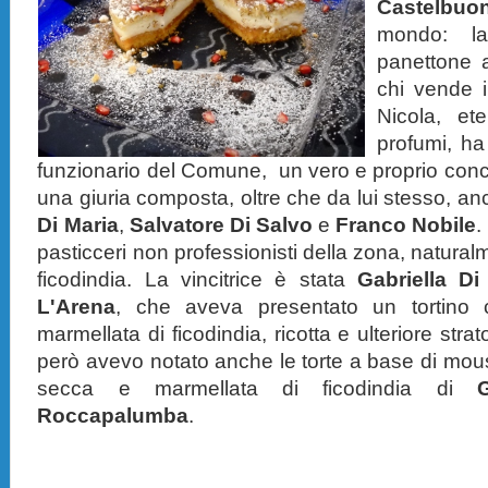
Castelb
mondo: la
panettone 
chi vende i
Nicola, et
profumi, h
funzionario del Comune, un vero e proprio conco
una giuria composta, oltre che da lui stesso, anc
Di Maria
,
Salvatore Di Salvo
e
Franco Nobile
.
pasticceri non professionisti della zona, natural
ficodindia. La vincitrice è stata
Gabriella Di
L'Arena
, che aveva presentato un tortino co
marmellata di ficodindia, ricotta e ulteriore strat
però avevo notato anche le torte a base di mous
secca e marmellata di ficodindia di
Roccapalumba
.