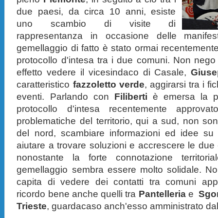
due paesi, da circa 10 anni, esiste
uno scambio di visite di
rappresentanza in occasione delle manifesta
gemellaggio di fatto è stato ormai recentemen
protocollo d'intesa tra i due comuni. Non neg
effetto vedere il vicesindaco di Casale,
Giusep
caratteristico
fazzoletto verde
,
aggirarsi tra i f
eventi. Parlando con
Filiberti
è emersa la pr
protocollo d'intesa recentemente approva
problematiche del territorio, qui a sud, non so
del nord, scambiare informazioni ed idee su 
aiutare a trovare soluzioni e accrescere le due
nonostante la forte connotazione territori
gemellaggio sembra essere molto solidale. No
capita di vedere dei contatti tra comuni appa
ricordo bene anche quelli tra
Pantelleria
e
Sgo
Trieste
, guardacaso anch'esso amministrato da