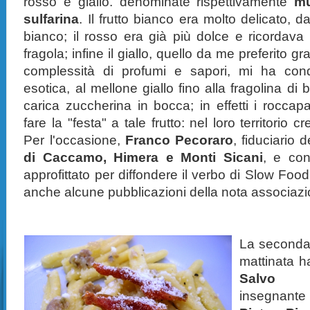
rosso e giallo. denominate rispettivamente
m
sulfarina
. Il frutto bianco era molto delicato, 
bianco; il rosso era già più dolce e ricordava
fragola; infine il giallo, quello da me preferito g
complessità di profumi e sapori, mi ha conqu
esotica, al mellone giallo fino alla fragolina di
carica zuccherina in bocca; in effetti i rocc
fare la "festa" a tale frutto: nel loro territorio 
Per l'occasione,
Franco Pecoraro
, fiduciario 
di Caccamo, Himera e Monti Sicani
, e con
approfittato per diffondere il verbo di Slow Fo
anche alcune pubblicazioni della nota associazi
La seconda 
mattinata ha
Salvo 
insegnante