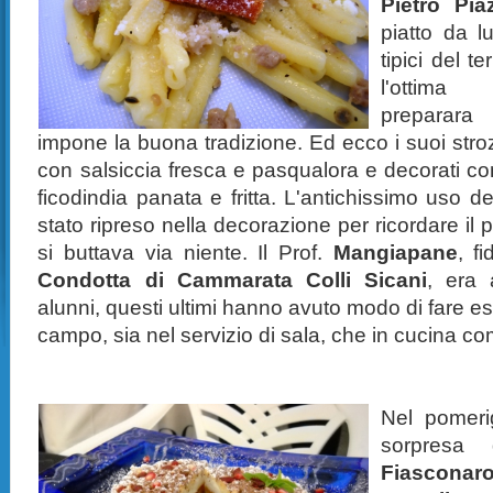
Pietro Pia
piatto da l
tipici del te
l'ottima 
preparara
impone la buona tradizione. Ed ecco i suoi stroz
con salsiccia fresca e pasqualora e decorati co
ficodindia panata e fritta. L'antichissimo uso de
stato ripreso nella decorazione per ricordare il p
si buttava via niente. Il Prof.
Mangiapane
, f
Condotta di Cammarata Colli Sicani
, era 
alunni, questi ultimi hanno avuto modo di fare 
campo, sia nel servizio di sala, che in cucina co
Nel pomeri
sorpresa 
Fiasconar