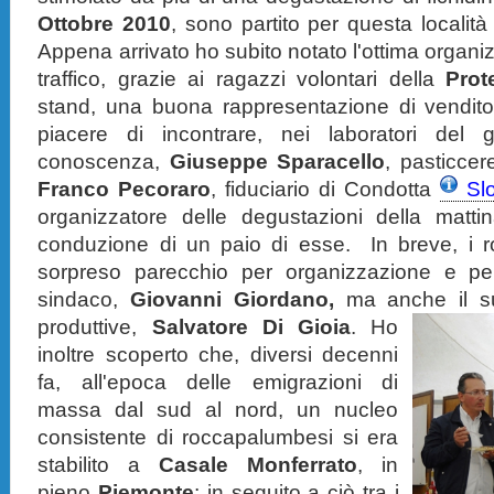
Ottobre 2010
, sono partito per questa localit
Appena arrivato ho subito notato l'ottima organi
traffico, grazie ai ragazzi volontari della
Prot
stand, una buona rappresentazione di venditor
piacere di incontrare, nei laboratori del
conoscenza,
Giuseppe Sparacello
, pasticcer
Franco Pecoraro
, fiduciario di Condotta
Sl
organizzatore delle degustazioni della matti
conduzione di un paio di esse. In breve, i 
sorpreso parecchio per organizzazione e per
sindaco,
Giovanni Giordano,
ma anche il suo
produttive,
Salvatore Di Gioia
.
Ho
inoltre scoperto che, diversi decenni
fa, all'epoca delle emigrazioni di
massa dal sud al nord, un nucleo
consistente di roccapalumbesi si era
stabilito a
Casale Monferrato
, in
pieno
Piemonte
; in seguito a ciò tra i