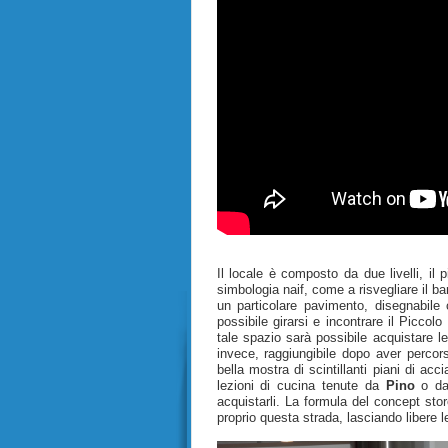
Il locale è composto da due livelli, il
simbologia naif, come a risvegliare il 
un particolare pavimento, disegnabile
possibile girarsi e incontrare il Picco
tale spazio sarà possibile acquistare le
invece, raggiungibile dopo aver percor
bella mostra di scintillanti piani di acc
lezioni di cucina tenute da
Pino
o da 
acquistarli. La formula del concept sto
proprio questa strada, lasciando libere le