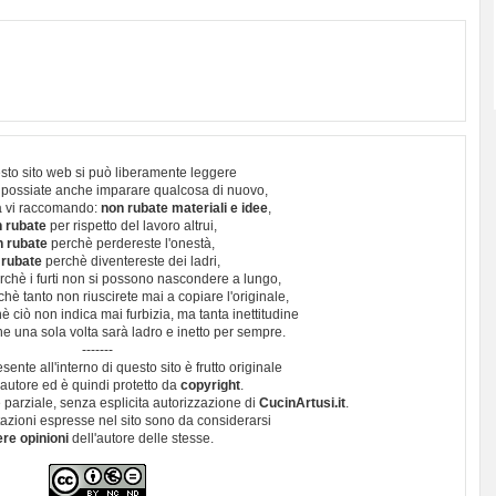
sto sito web si può liberamente leggere
 possiate anche imparare qualcosa di nuovo,
 vi raccomando:
non rubate materiali e idee
,
 rubate
per rispetto del lavoro altrui,
n rubate
perchè perdereste l'onestà,
 rubate
perchè diventereste dei ladri,
chè i furti non si possono nascondere a lungo,
hè tanto non riuscirete mai a copiare l'originale,
 ciò non indica mai furbizia, ma tanta inettitudine
e una sola volta sarà ladro e inetto per sempre.
-------
esente all'interno di questo sito è frutto originale
autore ed è quindi protetto da
copyright
.
 parziale, senza esplicita autorizzazione di
CucinArtusi.it
.
utazioni espresse nel sito sono da considerarsi
ere opinioni
dell'autore delle stesse.