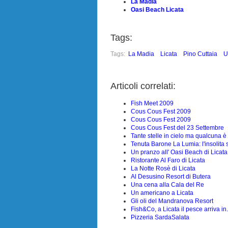
La Madia
Oasi Beach Licata
Tags:
Tags:
La Madia
Licata
Pino Cuttaia
U
Articoli correlati:
Fish Meet 2009
Cous Cous Fest 2009
Cous Cous Fest 2009
Cous Cous Fest del 23 Settembre
Tante stelle in cielo ma qualcuna è
Tenuta Barone La Lumia: l'insolita 
Un pranzo all' Oasi Beach di Licata
Ristorante Al Faro di Licata
La Notte Rosè di Licata
Al Desusino Resort di Butera
Una cena alla Cala del Re
Un americano a Licata
Gli oli del Mandranova Resort
Fish&Co, a Licata il pesce arriva in.
Pizzeria SardaSalata