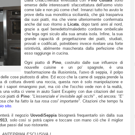
Dalla chiacchierata effettuata con
Pino Cuttaia
sono
emerse delle interessanti sfaccettatura dell'uomo visto
come tale e non più come chef. Innanzi tutto ho avuto le
prove della sua monolitica sicilianità, che già traspariva
dai suoi piatti, ma che viene ulteriormente confermata
anche dal suo ritorno a
Licata
, dopo tanti anni al nord,
grazie a quel benedetto/maledetto cordone ombelicale
che lega ogni siculo alla sua amata isola. Infine, la sua
grande capacità di progettazione dei piatti, studiati,
provati e codificati, potrebbero invece rivelare una forte
istintività, abilmente
mascherata
dalla perfezione che
esso raggiunge in cucina.
Ogni piatto di
Pino
, costruito dalle sue influenze di
nouvelle cuisine e un po' spagnole, è una
trasformazione da illusionista, l'uovo di seppia, il polpo
e delle cose piuttosto di altre. Ed ecco che la carne di seppia prende la
a di cottura diventi una roccia, questa non è solo manipolazione e
hè i sapori rimangono puri, ma ciò che l'occhio vede non è la realtà,
 una volta ci viene in aiuto
Saint Exupéry
con due citazioni del suo
oi piatti di
Pino
:
"L'essenziale e' invisibile agli occhi"
, ed ancora:
"E'
osa che ha fatto la tua rosa cosi' importante"
. Citazioni che tempo fa
io sito
.
nterà il negozio
UovodiSeppia
bisognerà frequentarlo sin dalla sua
2013
, solo così si potrà capire e toccare con mano ciò che il miglior
due passi dal suo ristorante.
ANTEPRIMA ESCLUSIVA !