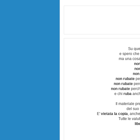
Su que
e spero che
ma una cosa
non
no
non
non rubate
per
non rubate
perc
non rubate
perchè
e chi
ruba
anch
Il materiale pr
del suo 
E'
vietata la copia
, anche
Tutte le val
lib