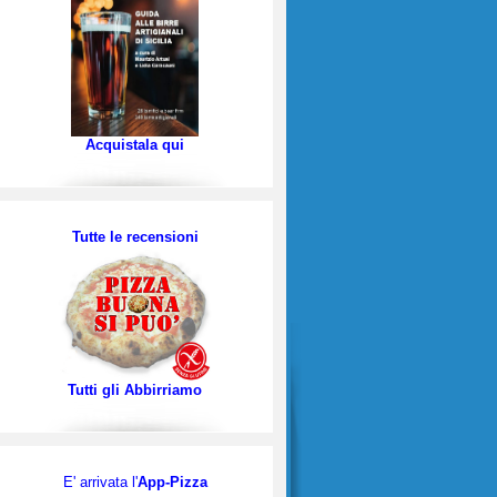
Acquistala qui
Tutte le recensioni
Tutti gli Abbirriamo
E' arrivata l'
App-Pizza