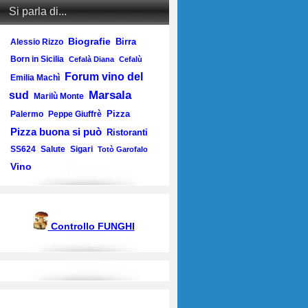
Si parla di...
Biografie
Birra
Alessio Rizzo
Born in Sicilia
Cefalà Diana
Cefalù
Forum vino del
Emilia Machì
Marsala
sud
Marilù Monte
Pizza
Palermo
Peppe Giuffrè
Pizza buona si può
Ristoranti
SS624
Salute
Sigari
Totò Garofalo
Vino
Controllo FUNGHI