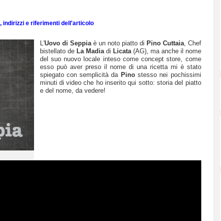
indirizzi e riferimenti dell'articolo
L'
Uovo di Seppia
è un noto piatto di
Pino Cuttaia
, Chef
bistellato de
La Madia
di
Licata
(AG),
ma anche il nome
del suo nuovo locale inteso come
concept store, come
esso può aver preso il nome di una ricetta mi è stato
spiegato con semplicità da
Pino
stesso nei pochissimi
minuti di video che ho inserito qui sotto: storia del piatto
e del nome, da vedere!