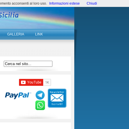
emento acconsenti al loro uso.
Informazioni estese
Chiudi
GALLERIA
LINK