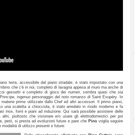
 piano terra, accessibile dal piano stradale, è stato impostato con una
bambino che c'è in noi, completo di lavagna appesa al muro ma anche di
 coi gessetti e completo di gioco dei numeri, sembra quasi che sia
lo Principe, ingenuo personaggio del noto romanzo di Saint Exupéry. In
 materie prime utilizzate dallo Chef ed altri accessori. Il primo piano,
so una scaletta a chiocciola, è stato arredato in modo moderno e fa
iaio inox, forni e piani ad induzione. Qui sarà possibile assistere delle
altri, piuttosto che visionare e/o usare gli elettrodomestici per poi
re, però, si presta ad evoluzioni future e pare che
Pino
voglia seguire
 modalità di utilizzo presenti e future.