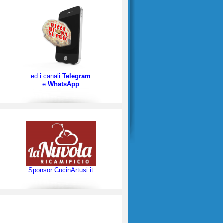
ed i canali
Telegram
e
WhatsApp
Sponsor CucinArtusi.it