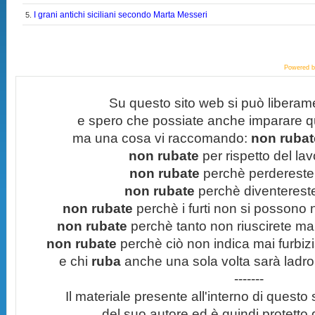
I grani antichi siciliani secondo Marta Messeri
5.
Powered 
Su questo sito web si può liberam
e spero che possiate anche imparare q
ma una cosa vi raccomando:
non rubate
non rubate
per rispetto del lavo
non rubate
perchè perdereste 
non rubate
perchè diventereste 
non rubate
perchè i furti non si possono
non rubate
perchè tanto non riuscirete mai 
non rubate
perchè ciò non indica mai furbizi
e chi
ruba
anche una sola volta sarà ladro
-------
Il materiale presente all'interno di questo s
del suo autore ed è quindi protetto