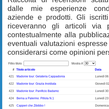
dalle mie esperienze condo
aziende e prodotti. Gli iscritti
riceveranno gli articoli via 
contestualmente alla pubblica
eventuali valutazioni espress
considerarsi come opinioni per
Filtro titolo
Mostra #
#
Titolo articolo
Data
421
Madonie tour: Gelateria Cappadonia
Lunedì 06
422
Madonie tour: Grazia Invidiata
Giovedì 0
423
Madonie tour: Panificio Badamo
Lunedì 30
424
Berna a Palermo: Pillola N.1
Lunedì 23
425
Capperi che Zibibbo !
Domenica 