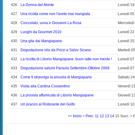
426
La Donna del Monte
Lunedì 19
427
Una ricotta come non l'avete mai mangiata
Lunedì 05
428
Cioccolato, uova e Giovanni La Rosa
Mercoledì
429
Luoghi da Gourmet 2010
Lunedì 22
430
Una gita dai Mangiapane
Lunedì 25
431
Degustazione olio da Prizzi a Salvo Sicano
Martedì 0
432
La ricotta di Liborio Mangiapane: buon latte non mente !
Lunedì 07
433
Degustazione salumi Paraula Settembre-Ottobre 2009
Lunedì 07
434
Come ti stravolgo la provola di Mangiapane
Sabato 24
435
Visita alla Cantina Cossentino
Venerdì 2
436
La provola affumicata di Liborio Mangiapane
Giovedì 1
437
Un pranzo al Ristorante del Golfo
Lunedì 10
<<
Inizio
<
Prec.
11
12
13
14
15
Succ.
>
F