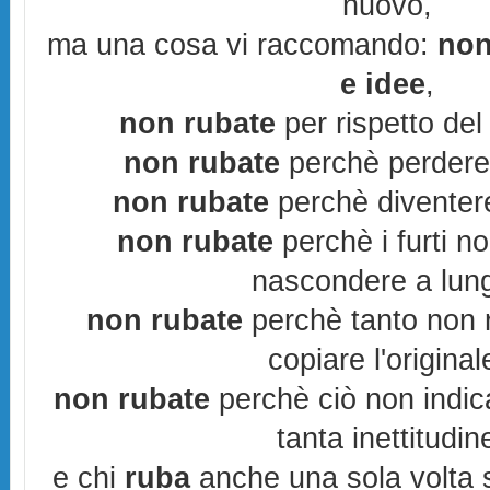
nuovo,
ma una cosa vi raccomando:
non
e idee
,
non rubate
per rispetto del 
non rubate
perchè perderes
non rubate
perchè diventere
non rubate
perchè i furti n
nascondere a lun
non rubate
perchè tanto non r
copiare l'original
non rubate
perchè ciò non indic
tanta inettitudin
e chi
ruba
anche una sola volta s