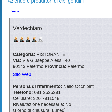
Aziende e produttori di cibi genuini
Cerca
Verdechiaro
Categoria:
RISTORANTE
Via:
Via Giuseppe Alessi, 40
90143
Palermo
Provincia:
Palermo
Sito Web
Persona di riferimento:
Nello Occhipinti
Telefono:
091-2525291
Cellulare:
320-7911548
Rivalutazione necessaria:
No
Giorno di chiusura:
Lunedì