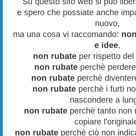
Su questo sito web si può libe
e spero che possiate anche imp
nuovo,
ma una cosa vi raccomando:
non
e idee
,
non rubate
per rispetto del 
non rubate
perchè perderes
non rubate
perchè diventere
non rubate
perchè i furti n
nascondere a lun
non rubate
perchè tanto non r
copiare l'original
non rubate
perchè ciò non indic