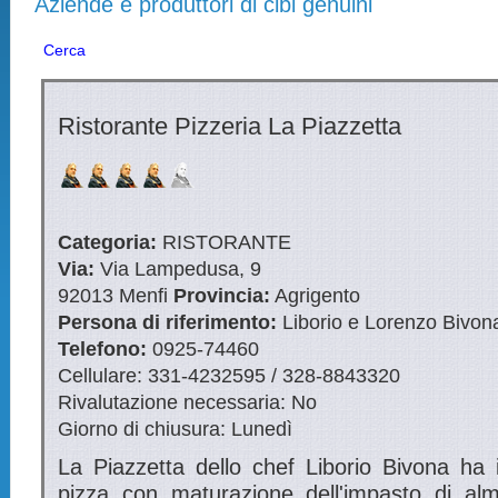
Aziende e produttori di cibi genuini
Cerca
Ristorante Pizzeria La Piazzetta
Categoria:
RISTORANTE
Via:
Via Lampedusa, 9
92013
Menfi
Provincia:
Agrigento
Persona di riferimento:
Liborio e Lorenzo Bivon
Telefono:
0925-74460
Cellulare:
331-4232595 / 328-8843320
Rivalutazione necessaria:
No
Giorno di chiusura:
Lunedì
La Piazzetta dello chef
Liborio Bivona ha 
pizza con maturazione dell'impasto di al