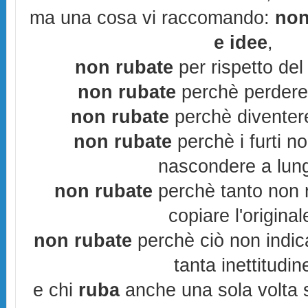
ma una cosa vi raccomando:
non
e idee
,
non rubate
per rispetto del 
non rubate
perchè perderes
non rubate
perchè diventere
non rubate
perchè i furti n
nascondere a lun
non rubate
perchè tanto non r
copiare l'original
non rubate
perchè ciò non indic
tanta inettitudin
e chi
ruba
anche una sola volta s