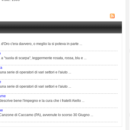
d'Oro c'era davvero, o meglio la si poteva in parte ...
e
 a "suola di scarpa", leggermente rosata, rossa, blu e ...
ra
na serie di operatori di vari settori e l'aiuto ...
e
na serie di operatori di vari settori e l'aiuto ...
arne
scrive bene l'impegno e la cura che i fratelli Aiello ...
ne
a Canzone di Caccamo (PA), avvenute lo scorso 30 Giugno ...