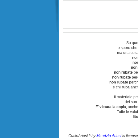
Su que
e spero che
ma una cosa
non
no
non
non rubate
per
non rubate
perc
non rubate
perchè
e chi
ruba
anch
Il materiale pr
del suo 
E'
vietata la copia
, anche
Tutte le val
lib
CucinArtusi.it
by
Maurizio Artusi
is licens