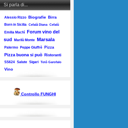
Si parla di...
Biografie
Birra
Alessio Rizzo
Born in Sicilia
Cefalà Diana
Cefalù
Forum vino del
Emilia Machì
Marsala
sud
Marilù Monte
Pizza
Palermo
Peppe Giuffrè
Pizza buona si può
Ristoranti
SS624
Salute
Sigari
Totò Garofalo
Vino
Controllo FUNGHI