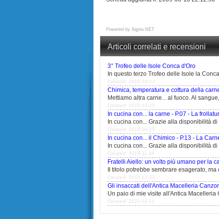
Powered by
Sigsiu.NET
Articoli correlati e recensioni
3° Trofeo delle Isole Conca d'Oro
In questo terzo Trofeo delle Isole la Conca 
Created: 2015-03-22
Chimica, temperatura e cottura della carn
Mettiamo altra carne... al fuoco. Al sangue,
Created: 2015-10-25
In cucina con... la carne - P.07 - La frollatu
In cucina con... Grazie alla disponibilità di u
Created: 2018-06-25
In cucina con... il Chimico - P.13 - La Carn
In cucina con... Grazie alla disponibilità di u
Created: 2018-11-26
Fratelli Aiello: un volto più umano per la c
Il titolo potrebbe sembrare esagerato, ma de
Created: 2018-12-23
Gli insaccati dell'Antica Macelleria Canzo
Un paio di mie visite all'Antica Macelleri
Created: 2022-02-11