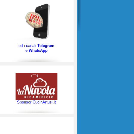
ed i canali
Telegram
e
WhatsApp
Sponsor CucinArtusi.it