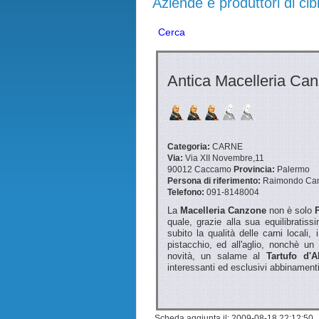
Aziende e produttori di cib
Cerca
Antica Macelleria Ca
Categoria:
CARNE
Via:
Via XII Novembre,11
90012
Caccamo
Provincia:
Palermo
Persona di riferimento:
Raimondo Ca
Telefono:
091-8148004
La
Macelleria Canzone
non è solo
quale, grazie alla sua equilibratis
subito la qualità delle carni locali, 
pistacchio, ed all'aglio, nonchè u
novità, un salame al
Tartufo d'A
interessanti ed esclusivi abbinamenti 
Scheda aggiunta il: 2009-08-18 22:12:50 