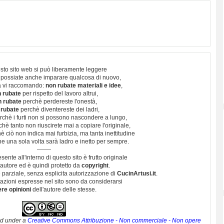
sto sito web si può liberamente leggere
 possiate anche imparare qualcosa di nuovo,
 vi raccomando:
non rubate materiali e idee
,
 rubate
per rispetto del lavoro altrui,
n rubate
perchè perdereste l'onestà,
 rubate
perchè diventereste dei ladri,
chè i furti non si possono nascondere a lungo,
hè tanto non riuscirete mai a copiare l'originale,
 ciò non indica mai furbizia, ma tanta inettitudine
e una sola volta sarà ladro e inetto per sempre.
-------
esente all'interno di questo sito è frutto originale
autore ed è quindi protetto da
copyright
.
 parziale, senza esplicita autorizzazione di
CucinArtusi.it
.
utazioni espresse nel sito sono da considerarsi
ere opinioni
dell'autore delle stesse.
ed under a
Creative Commons Attribuzione - Non commerciale - Non opere