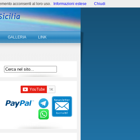
emento acconsenti al loro uso.
Informazioni estese
Chiudi
GALLERIA
LINK