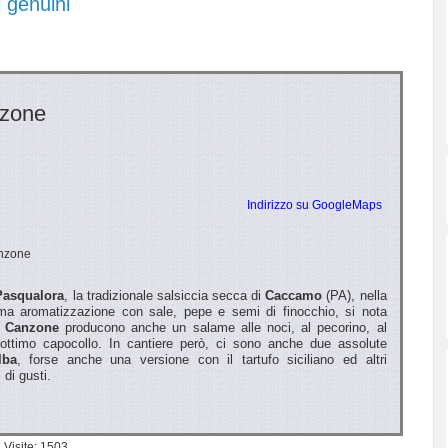
i genuini
nzone
Indirizzo su GoogleMaps
nzone
Pasqualora
, la tradizionale salsiccia secca di
Caccamo
(PA), nella
sima aromatizzazione con sale, pepe e semi di finocchio, si nota
i
Canzone
producono anche un salame alle noci, al pecorino, al
n ottimo capocollo. In cantiere però, ci sono anche due assolute
lba
, forse anche una versione con il tartufo siciliano ed altri
di gusti.
Visite: 1503