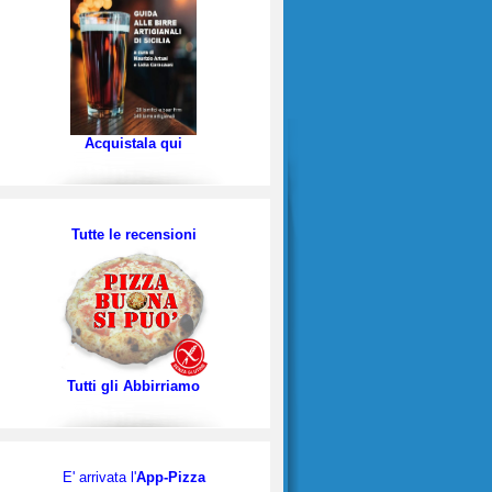
Acquistala qui
Tutte le recensioni
Tutti gli Abbirriamo
E' arrivata l'
App-Pizza