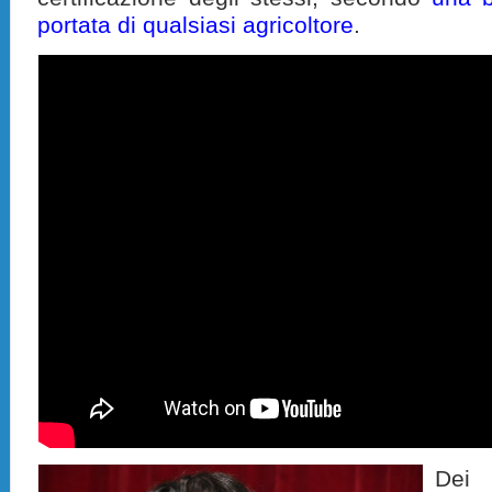
portata di qualsiasi agricoltore
.
Dei