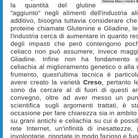
Stefania Masci mentre il
la quantità del glutine
"aggiunto" negli alimenti dell'industria a
additivo, bisogna tuttavia considerare che
proteine chiamate Glutenine e Gliadine, l
l'industria cerca di aumentare in quanto res
degli impasti che però contengono poch
celiaco non può assumere
, invece maggi
Gliadine. Infine non ha fondamento sci
celiachia al miglioramento genetico o alla
frumento, quest'ultima tecnica è particol
avere creato la varietà
Creso
, pertanto l
sono da cercare al di fuori di questi a
convegno
, oltre ad aver messo un punt
scientifica sugli argomenti trattati, è
occasione per fare chiarezza sia in ambito
su grani antichi e celiachia su cui è possi
rete Internet, un'infinità di inesattezz
involontarie, riportate in modo fazioso e fu