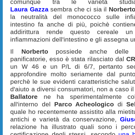
comunque tra le varietà studia
Laura
Gazza
sembra che ci sia il
Norbert
la neutralità del monococco sulle inf
intestino fa anche di più, poichè conti
addirittura rende questo cereale u
infiammazioni dell'intestino e gli assegna un
Il
Norberto
possiede anche delle int
panificatorie, esso è stata rilasciato dal
CR
un W 46 e un P/L di 6/7, pertanto s
approfondire molto seriamente dal punt
perchè le sue evidenti caratteristiche sal
d'aiuto a diversi consumatori, non a caso i
Ballatore
ne ha sperimentalmente colt
all'interno del
Parco Acheologico
di
Se
quale ho recentemente assistito alla mietitu
antichi e varietà da conservazione,
Gius
relazione ha illustrato quali sono i per
certificazione degli stessi, secondo
una 