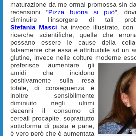
maturazione da me ormai promossa sin dal
recensioni "
Pizza buona si può
", dov
diminuire l'insorgere di tali pro
Stefania Masci
ha invece illustrato, con 
ricerche scientifiche, quelle che err
possano essere le cause della celiac
falsamente che essa è attribuibile ad un
glutine, invece nelle colture moderne ess
preferisce aumentare gli
amidi che incidono
positivamente sulla resa
totale, di conseguenza è
inoltre sensibilmente
diminuito negli ultimi
decenni il consumo di
cereali procapite, soprattutto
sottoforma di pasta e pane,
è vero però che è aumentata