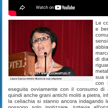
Le co
e be
comu
sens
abb
marca
di di
rig
metab
sua i
Laura Gazza mentre illustra la sua relazione
con 
eseguita ovviamente con il consumo di al
quindi anche grani antichi moliti a pietra, i
la celiachia si stanno ancora indagando 
possono solo ipotizzare, tuttavia all'o