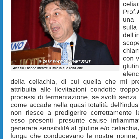
celi
Prof.
una 
sul
dell
scop
chia
con v
glut
Alessio Fasano mentre illustra la sua relazione
elen
della celiachia, di cui quella che mi p
attribuita alle lievitazioni condotte tropp
processi di fermentazione, se svolti senza r
come accade nella quasi totalità dell'indust
non riesce a predigerire correttamente l
esso presenti, presunte cause infiamma
generare sensibilità al glutine e/o celiachia
lunga che conducevano le nostre nonne,