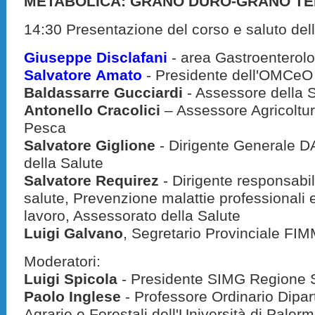
METABOLICA: GRANO DURO-GRANO T
14:30 Presentazione del corso e saluto dell
Giuseppe Disclafani
- area Gastroenterol
Salvatore
Amato
- Presidente dell'OMCeO 
Baldassarre Gucciardi
- Assessore della S
Antonello Cracolici
– Assessore Agricoltur
Pesca
Salvatore Giglione
- Dirigente Generale 
della Salute
Salvatore Requirez
- Dirigente responsabi
salute, Prevenzione malattie professionali e 
lavoro, Assessorato della Salute
Luigi Galvano
, Segretario Provinciale F
Moderatori:
Luigi Spicola
- Presidente SIMG Regione S
Paolo Inglese
- Professore Ordinario Dipa
Agrarie e Forestali dell'Università di Paler