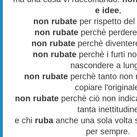
e idee
,
non rubate
per rispetto del 
non rubate
perchè perderes
non rubate
perchè diventere
non rubate
perchè i furti n
nascondere a lun
non rubate
perchè tanto non r
copiare l'original
non rubate
perchè ciò non indic
tanta inettitudin
e chi
ruba
anche una sola volta s
per sempre.