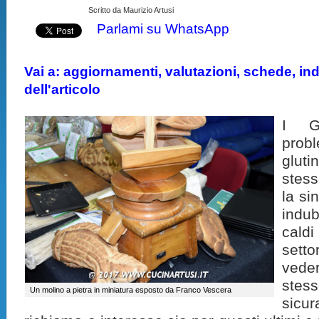
Scritto da Maurizio Artusi
Parlami su WhatsApp
Vai a: aggiornamenti, valutazioni, schede, indi
dell'articolo
I G
prob
gluti
stes
la si
indu
cald
setto
veder
stes
Un molino a pietra in miniatura esposto da Franco Vescera
sic