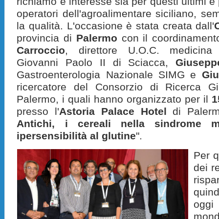
richiamo e interesse sia per questi ultimi e
operatori dell'agroalimentare siciliano, sem
la qualità. L'occasione è stata creata dall'
provincia di
Palermo
con il coordinamento
Carroccio
, direttore U.O.C. medicina 
Giovanni Paolo II di Sciacca,
Giusepp
Gastroenterologia Nazionale SIMG e
Gi
ricercatore del Consorzio di Ricerca Gi
Palermo, i quali hanno organizzato per il
1
presso l'
Astoria Palace Hotel
di Palerm
Antichi, i cereali nella sindrome 
ipersensibilità al glutine
".
Per q
dei r
rispa
quin
oggi
mondi