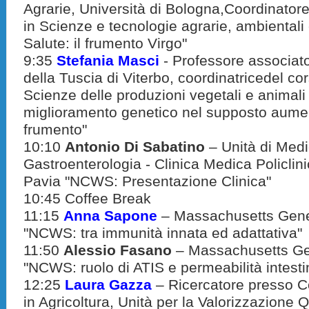
Agrarie, Università di Bologna,Coordinatore
in Scienze e tecnologie agrarie, ambientali 
Salute: il frumento Virgo"
9:35
Stefania Masci
- Professore associato
della Tuscia di Viterbo, coordinatricedel cor
Scienze delle produzioni vegetali e animali
miglioramento genetico nel supposto aument
frumento"
10:10
Antonio
Di Sabatino
– Unità di Medi
Gastroenterologia - Clinica Medica Policlin
Pavia "NCWS: Presentazione Clinica"
10:45 Coffee Break
11:15
Anna
Sapone
– Massachusetts Gene
"NCWS: tra immunità innata ed adattativa"
11:50
Alessio Fasano
– Massachusetts Ge
"NCWS: ruolo di ATIS e permeabilità intesti
12:25
Laura
Gazza
– Ricercatore presso Co
in Agricoltura, Unità per la Valorizzazione Q