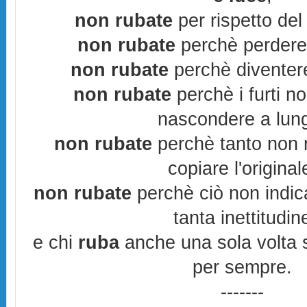
non rubate
per rispetto del 
non rubate
perchè perderes
non rubate
perchè diventere
non rubate
perchè i furti n
nascondere a lun
non rubate
perchè tanto non r
copiare l'original
non rubate
perchè ciò non indic
tanta inettitudin
e chi
ruba
anche una sola volta s
per sempre.
-------