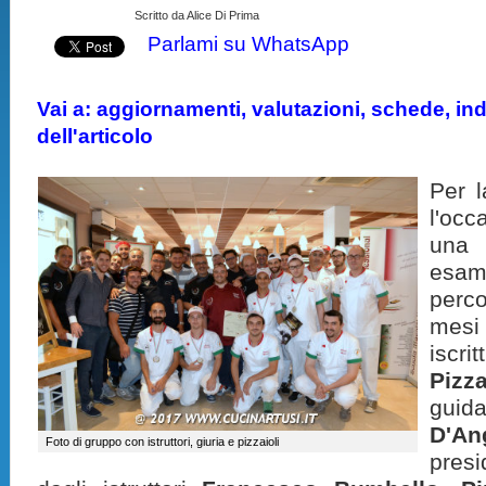
Scritto da Alice Di Prima
Parlami su WhatsApp
Vai a: aggiornamenti, valutazioni, schede, indi
dell'articolo
Per l
l'occ
una 
esami
perco
mesi
iscri
Pizz
gu
D'An
Foto di gruppo con istruttori, giuria e pizzaioli
pres