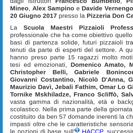
dagli istruttori
Francesco Bumbello
,
Pi
Mineo
,
Alex Sampino
e
Davide Verneng
20 Giugno 2017
presso la
Pizzeria Don 
La
Scuola Maestri Pizzaioli Profess
professionale che ha come obiettivo quello
basi di partenza solide, futuri pizzaioli tr
tenuti da parte di esperti del settore. A 
hanno preso parte 15 ragazzi molto moti
tesi ed emozionati,
Domenico Amato, 
Christopher Belli, Gabriele Boninco
Giovanni Costantino, Nicolò D'Anna, Ga
Maurizio Davì, Jebali Fathim, Omar Lo G
Tornike Mskhiladze, Franco Scliffò, Sal
vasta gamma di nazionalità, età e back
scolastico. Nella prima parte della giornata s
costituito da ben 57 domande inerenti la chi
impasti oltre che le caratteristiche sensori
le nozioni di base sull'
HACCP
, success