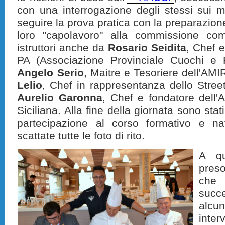
con una interrogazione degli stessi sui 
seguire la prova pratica con la preparazion
loro "capolavoro" alla commissione com
istruttori anche da
Rosario Seidita
, Chef e
PA (Associazione Provinciale Cuochi e P
Angelo Serio
, Maitre e Tesoriere dell'AM
Lelio
, Chef in rappresentanza dello Stree
Aurelio Garonna
, Chef e fondatore dell
Siciliana. Alla fine della giornata sono stat
partecipazione al corso formativo e na
scattate tutte le foto di rito.
A qu
preso
che
succ
alc
inte