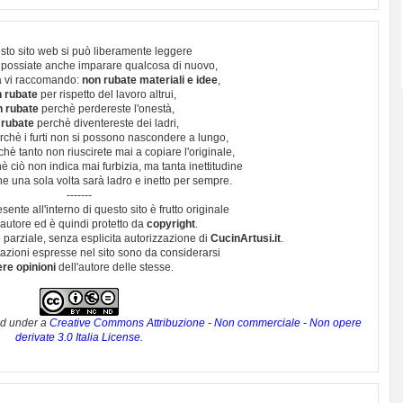
sto sito web si può liberamente leggere
 possiate anche imparare qualcosa di nuovo,
 vi raccomando:
non rubate materiali e idee
,
 rubate
per rispetto del lavoro altrui,
n rubate
perchè perdereste l'onestà,
 rubate
perchè diventereste dei ladri,
chè i furti non si possono nascondere a lungo,
hè tanto non riuscirete mai a copiare l'originale,
 ciò non indica mai furbizia, ma tanta inettitudine
e una sola volta sarà ladro e inetto per sempre.
-------
esente all'interno di questo sito è frutto originale
autore ed è quindi protetto da
copyright
.
 parziale, senza esplicita autorizzazione di
CucinArtusi.it
.
utazioni espresse nel sito sono da considerarsi
ere opinioni
dell'autore delle stesse.
ed under a
Creative Commons Attribuzione - Non commerciale - Non opere
derivate 3.0 Italia License
.