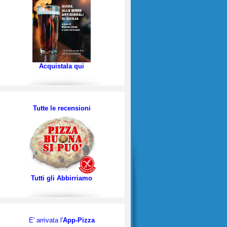
Acquistala qui
Tutte le recensioni
Tutti gli Abbirriamo
E' arrivata l'
App-Pizza