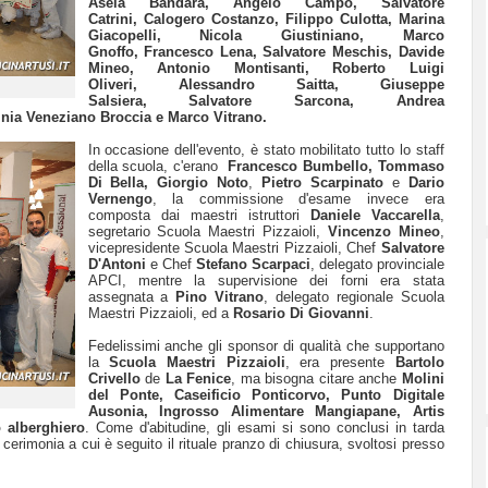
Asela Bandara, Angelo Campo, Salvatore
Catrini, Calogero Costanzo, Filippo Culotta, Marina
Giacopelli, Nicola Giustiniano, Marco
Gnoffo, Francesco Lena, Salvatore Meschis, Davide
Mineo, Antonio Montisanti, Roberto Luigi
Oliveri, Alessandro Saitta, Giuseppe
Salsiera, Salvatore Sarcona, Andrea
ginia Veneziano Broccia e Marco Vitrano.
In occasione dell'evento, è stato mobilitato tutto lo staff
della scuola, c'erano
Francesco Bumbello, Tommaso
Di Bella, Giorgio Noto
,
Pietro Scarpinato
e
Dario
Vernengo
, la commissione d'esame invece era
composta dai maestri istruttori
Daniele Vaccarella
,
segretario Scuola Maestri Pizzaioli,
Vincenzo Mineo
,
vicepresidente Scuola Maestri Pizzaioli, Chef
Salvatore
D'Antoni
e Chef
Stefano Scarpaci
, delegato provinciale
APCI, mentre la supervisione dei forni era stata
assegnata a
Pino Vitrano
, delegato regionale Scuola
Maestri Pizzaioli, ed a
Rosario Di Giovanni
.
Fedelissimi anche gli sponsor di qualità che supportano
la
Scuola Maestri Pizzaioli
, era presente
Bartolo
Crivello
de
La Fenice
, ma bisogna citare anche
Molini
del Ponte, Caseificio Ponticorvo, Punto Digitale
Ausonia, Ingrosso Alimentare Mangiapane, Artis
 alberghiero
. Come d'abitudine, gli esami si sono conclusi in tarda
erimonia a cui è seguito il rituale pranzo di chiusura, svoltosi presso