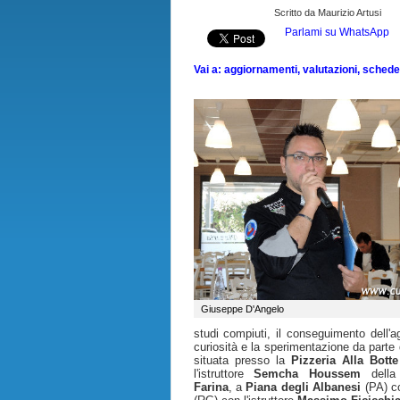
Scritto da Maurizio Artusi
Parlami su WhatsApp
Vai a: aggiornamenti, valutazioni, schede, 
Giuseppe D'Angelo
studi compiuti, il conseguimento dell'a
curiosità e la sperimentazione da parte 
situata presso la
Pizzeria Alla Botte
l'istruttore
Semcha Houssem
dell
Farina
, a
Piana degli Albanesi
(PA) 