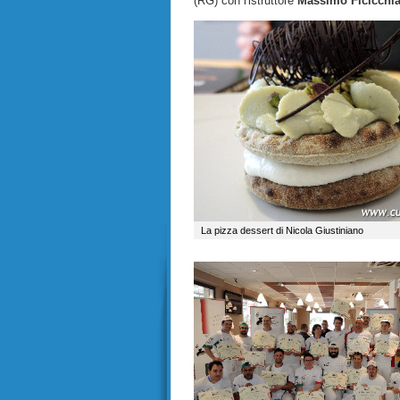
(RG) con l'istruttore
Massimo Ficicchi
La pizza dessert di Nicola Giustiniano