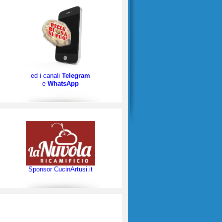
ed i canali
Telegram
e
WhatsApp
Sponsor CucinArtusi.it