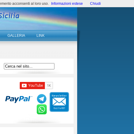
emento acconsenti al loro uso.
Informazioni estese
Chiudi
GALLERIA
LINK