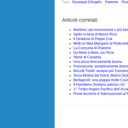
Tags:
Giuseppe DAngelo
Palermo
Piz
Articoli correlati:
Martinez: più innovazione o più tra
Spillo la birra di Mauro Ricci
Il Gelatone di Peppe Cuti
Metti un Max Mangano al Ristorante
La Cuncuma di Palermo
Da Mare a Mare, via Terra
Storie di Casamia
Una pizza diversamente buona
Franciacorta: semplicemente diver
Biscotti Timilii: sempre più Tummin
Terza Mostra del Dolce Storico Sicil
Bertagnolli: una grappa molto Coun
Il Panettone Siciliano adesso c'è!
1^ Trofeo Angelo Pacifico dell' Acc
Prove tecniche d' Internazionali al