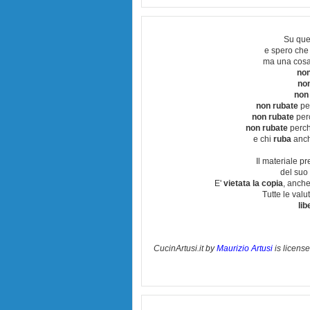
Su que
e spero che
ma una cosa
non
no
non
non rubate
per
non rubate
perc
non rubate
perchè
e chi
ruba
anch
Il materiale pr
del suo 
E'
vietata la copia
, anche
Tutte le val
lib
CucinArtusi.it
by
Maurizio Artusi
is licens