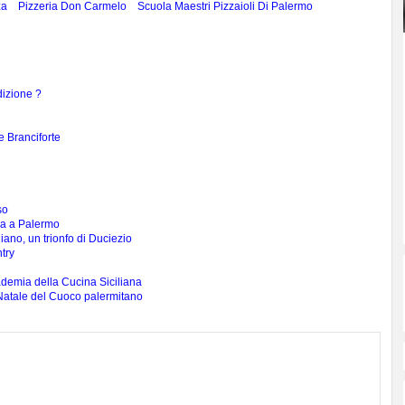
za
Pizzeria Don Carmelo
Scuola Maestri Pizzaioli Di Palermo
dizione ?
 Branciforte
so
ia a Palermo
iano, un trionfo di Duciezio
try
ademia della Cucina Siciliana
 Natale del Cuoco palermitano