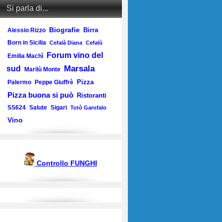
Si parla di...
Biografie
Birra
Alessio Rizzo
Born in Sicilia
Cefalà Diana
Cefalù
Forum vino del
Emilia Machì
Marsala
sud
Marilù Monte
Pizza
Palermo
Peppe Giuffrè
Pizza buona si può
Ristoranti
SS624
Salute
Sigari
Totò Garofalo
Vino
Controllo FUNGHI