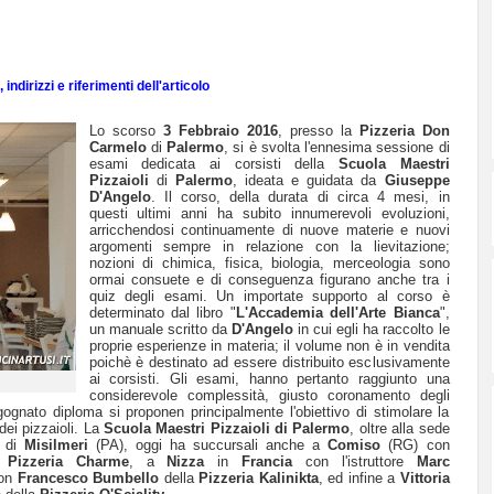
indirizzi e riferimenti dell'articolo
Lo scorso
3 Febbraio 2016
, presso la
Pizzeria Don
Carmelo
di
Palermo
, si è svolta l'ennesima sessione di
esami dedicata ai corsisti della
Scuola Maestri
Pizzaioli
di
Palermo
, ideata e guidata da
Giuseppe
D'Angelo
. Il corso, della durata di circa 4 mesi, in
questi ultimi anni ha subito innumerevoli evoluzioni,
arricchendosi continuamente di nuove materie e nuovi
argomenti sempre in relazione con la lievitazione;
nozioni di chimica, fisica, biologia, merceologia sono
ormai consuete e di conseguenza figurano anche tra i
quiz degli esami. Un importate supporto al corso è
determinato dal libro "
L'Accademia dell'Arte Bianca
",
un manuale scritto da
D'Angelo
in cui egli ha raccolto le
proprie esperienze in materia; il volume non è in vendita
poichè è destinato ad essere distribuito esclusivamente
ai corsisti. Gli esami, hanno pertanto raggiunto una
considerevole complessità, giusto coronamento degli
gognato diploma si proponen principalmente l'obiettivo di stimolare la
dei pizzaioli. La
Scuola Maestri Pizzaioli di Palermo
, oltre alla sede
di
Misilmeri
(PA), oggi ha succursali anche a
Comiso
(RG) con
a
Pizzeria Charme
, a
Nizza
in
Francia
con l'istruttore
Marc
con
Francesco Bumbello
della
Pizzeria Kalinikta
, ed infine a
Vittoria