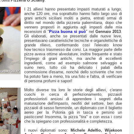
a
della
Pizzeria O'Sciality
.
I 21 allievi hanno presentato impasti maturati a lungo,
anche 120 ore, ma soprattutto hanno fatto largo uso di
grani antichi siciliani moliti a pietra, entrati ormai di
diritto nel mondo della pizzeria palermitana, dopo che
vennero proposti in aggiunta agli impasti dalle mia
recensioni di "
Pizza buona si può
" nel
Gennaio 2013
.
Gli elaborati, anche se presentati dalle nuove leve,
presentavano caratteristiche tecniche e organolettiche di
grande rilievo, confermando così l'elevato know
how tecnico trasmesso dai corsi. La maggior parte delle
pizze aveva ottime alveolature, inoltre frequente e stato
l'impiego di grani antichi, ma anche di eccellenti
ingredienti, come ad esempio salmone selvaggio e
suino nero, tutto ciò ha deliziato i palati della
commissione d'esame, nonchè dello scrivente che non
ha potuto fare a meno, tra una foto e l'altra, di verificare
di persona profumi e sapori!
Molto diverse tra loro le storie degli allievi, c'erano
cuochi in cerca di perfezionamento, pizzaioli
professionisti ansiosi di apprendere i segreti della
maturazione dell'impasto, neofiti del settore, ben due
pizzaioli di sesso femminile, un diplomato con il biglietto
aereo per la Polonia già in tasca e persino un
pasticcere! Insomma, la pizza "tira" e con essa i corsi
che la spiegano con professionalità e completezza.
I nuovi diplomati sono:
Michele Adelfio, Wijekoon