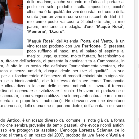
delle madrine, anche secondo me l’idea di portare al
podio un solo prodotto risulta impossibile, poiché
altissima è la qualità dei vini degustati nel corso della
serata (non un vino in cui si sono riscontrati difetti). Il
mio primo posto va così a 3 etichette che, a mio
parere, meritano la medaglia d’oro: “
Maquè Rosé
”,
“
Memorie
”, “
D.zero
”.
“
Maquè Rosé
” dell’Azienda
Porta del Vento
, è un
vino rosato prodotto con uve
Perricone
. Si presenta
poco ruffiano al naso, ma al palato si esprime al
meglio: lungo, gustoso, molto fruttato, freschissimo e
zo
, titolare dell’azienda, ci presenta la cantina: sita a Camporeale, in
za, è sita in un posto che definisce “particolarmente ventoso, che
sana e senza umidità, dunque ideale per uve di qualità”. La sua
per cui fondamentale è l’assenza di prodotti chimici sia in vigna sia
a nella biodinamicità, che lui stesso definisce come “l’omeopatia
ile allora diventa la cura delle risorse naturali: si lavora il terreno
ttivo di rigenerare e rivitalizzare il suolo. Un lavoro di produzione e
 accurato, in cui vengono utilizzati solo preparati naturali e in cui non
rmenta sui propri lieviti autoctoni). Ne derivano vini che diventano
i sono nati, della storia che si portano dietro, dell’annata in cui sono
do Antico,
è un rosato diverso dal comune: si nota già dalla forma
vino che sembra provenire da tempi passati, che evoca ricordi antichi
esso era protagonista assoluto. L’enologa
Lorenza Scianna
ce lo
ione: si tratta di un rosato del 2007, prodotto da uve
Nero d’Avola
e