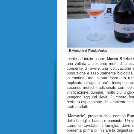
Il Memorie di Fondo Antico
ideale ad inizio pasto.
Marco Sferlaz
una vallata a seicento metri di altez
consente di avere una coltivazione 
produzione è assolutamente biologica, 
in cantina, ma la sua forza sta tutt
applicata all’agricoltura”. Indispensab
secondo metodi tradizionali, con l’obie
vinificazione, dunque, molto più lungo e
vengono aggiunti lieviti (il mosto fe
perfetta espressione dell’ambiente in cu
stati prodotti.
“
Memorie
”, prodotto dalla cantina
Fon
della bottiglia, bassa e panciuta. Un 
come di tavolate in famiglia, dove 
presenta prima di iniziare la degustaz