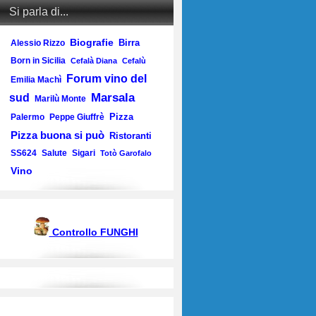
Si parla di...
Biografie
Birra
Alessio Rizzo
Born in Sicilia
Cefalà Diana
Cefalù
Forum vino del
Emilia Machì
Marsala
sud
Marilù Monte
Pizza
Palermo
Peppe Giuffrè
Pizza buona si può
Ristoranti
SS624
Salute
Sigari
Totò Garofalo
Vino
Controllo FUNGHI