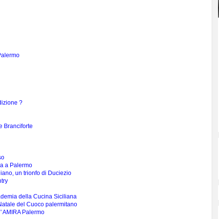
Palermo
dizione ?
 Branciforte
so
ia a Palermo
iano, un trionfo di Duciezio
try
ademia della Cucina Siciliana
 Natale del Cuoco palermitano
ll' AMIRA Palermo