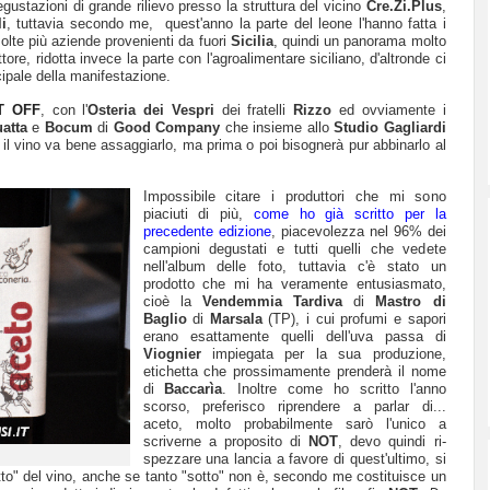
degustazioni di grande rilievo presso la struttura del vicino
Cre.Zi.Plus
,
i
, tuttavia secondo me, quest'anno la parte del leone l'hanno fatta i
olte più aziende provenienti da fuori
Sicilia
, quindi un panorama molto
ore, ridotta invece la parte con l'agroalimentare siciliano, d'altronde ci
ipale della manifestazione.
T OFF
, con l'
Osteria dei Vespri
dei fratelli
Rizzo
ed ovviamente i
atta
e
Bocum
di
Good Company
che insieme allo
Studio Gagliardi
l vino va bene assaggiarlo, ma prima o poi bisognerà pur abbinarlo al
Impossibile citare i produttori che mi sono
piaciuti di più,
come ho già scritto per la
precedente edizione
, piacevolezza nel 96% dei
campioni degustati e tutti quelli che vedete
nell'album delle foto, tuttavia c'è stato un
prodotto che mi ha veramente entusiasmato,
cioè la
Vendemmia Tardiva
di
Mastro di
Baglio
di
Marsala
(TP), i cui profumi e sapori
erano esattamente quelli dell'uva passa di
Viognier
impiegata per la sua produzione,
etichetta che prossimamente prenderà il nome
di
Baccarìa
. Inoltre come ho scritto l'anno
scorso, preferisco riprendere a parlar di...
aceto, molto probabilmente sarò l'unico a
scriverne a proposito di
NOT
, devo quindi ri-
spezzare una lancia a favore di quest'ultimo, si
tto" del vino, anche se tanto "sotto" non è, secondo me costituisce un