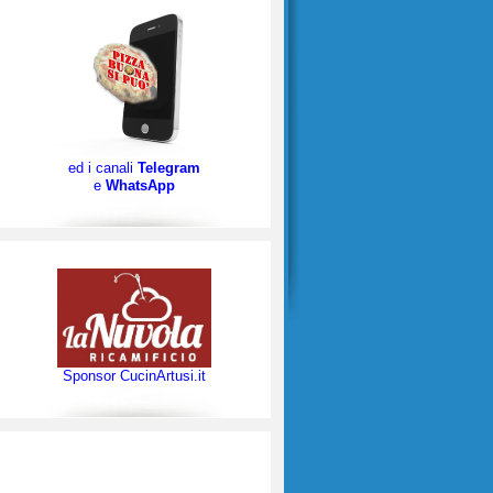
ed i canali
Telegram
e
WhatsApp
Sponsor CucinArtusi.it