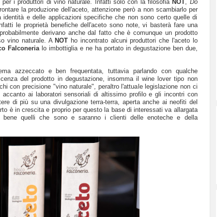
r i produttori di vino naturale. Infatti solo con la filosofia
NOT
,
Do
frontare la produzione dell'aceto, attenzione però a non scambiarlo per
identità e delle applicazioni specifiche che non sono certo quelle di
 Infatti le proprietà benefiche dell'aceto sono note, vi basterà fare una
 probabilmente derivano anche dal fatto che è comunque un prodotto
so vino naturale. A
NOT
ho incontrato alcuni produttori che l'aceto lo
o Falconeria
lo imbottiglia e ne ha portato in degustazione ben due,
.
tema azzeccato e ben frequentata, tuttavia parlando con qualche
scenza del prodotto in degustazione, insomma il wine lover tipo non
hi con precisione "vino naturale", peraltro l'attuale legislazione non ci
ccanto ai laboratori sensoriali di altissimo profilo e gli incontri con
ere di più su una divulgazione terra-terra, aperta anche ai neofiti del
rto è in crescita e proprio per questo la base di interessati va allargata
 bene quelli che sono e saranno i clienti delle enoteche e della