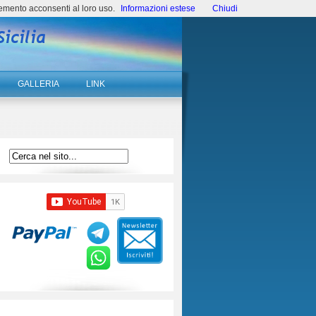
emento acconsenti al loro uso.
Informazioni estese
Chiudi
GALLERIA
LINK