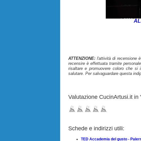
AL
ATTENZIONE:
l'attività di recensione 
recensire è effettuata tramite personale
risaltare e promuovere coloro che si i
salutare. Per salvaguardare questa indi
Valutazione CucinArtusi.it in "
Schede e indirizzi utili:
TED Accademia del gusto - Pale