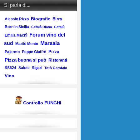
Si parla di...
Biografie
Birra
Alessio Rizzo
Born in Sicilia
Cefalà Diana
Cefalù
Forum vino del
Emilia Machì
Marsala
sud
Marilù Monte
Pizza
Palermo
Peppe Giuffrè
Pizza buona si può
Ristoranti
SS624
Salute
Sigari
Totò Garofalo
Vino
Controllo FUNGHI