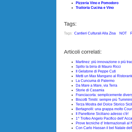
Pizzeria Vino e Pomodoro
Trattoria Cucina e Vino
Tags:
Tags:
Cantieri Culturali Alla Zisa
NOT
Articoli correlati:
Martinez: più innovazione o più tra
Spillo la birra di Mauro Ricci
Il Gelatone di Peppe Cuti
Metti un Max Mangano al Ristorante
La Cuncuma di Palermo
Da Mare a Mare, via Terra
Storie di Casamia
Franciacorta: semplicemente diver
Biscotti Timilii: sempre più Tummin
Terza Mostra del Dolce Storico Sicil
Bertagnolli: una grappa molto Coun
Il Panettone Siciliano adesso c'è!
1^ Trofeo Angelo Pacifico dell' Acc
Prove tecniche d' Internazionali al
Con Carlo Hassan il bel Natale de