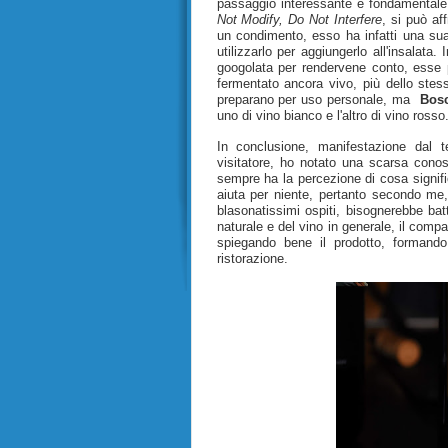
passaggio interessante e fondamentale pe
Not Modify, Do Not Interfere
, si può af
un condimento, esso ha infatti una sua 
utilizzarlo per aggiungerlo all'insalata.
googolata per rendervene conto, esse
fermentato ancora vivo, più dello stes
preparano per uso personale, ma
Bosc
uno di vino bianco e l'altro di vino rosso
In conclusione, manifestazione dal 
visitatore, ho notato una scarsa cono
sempre ha la percezione di cosa signific
aiuta per niente, pertanto secondo me, a
blasonatissimi ospiti, bisognerebbe batt
naturale e del vino in generale, il compa
spiegando bene il prodotto, formando
ristorazione.