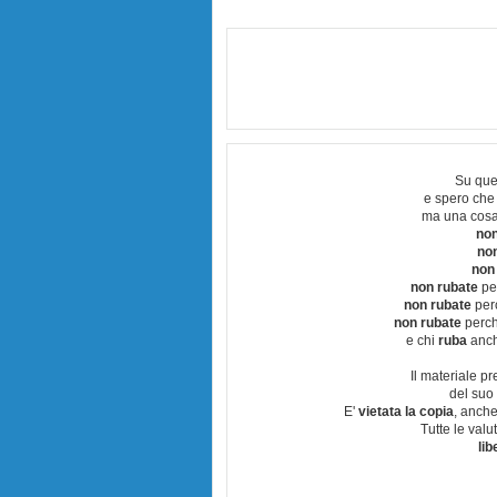
Su que
e spero che
ma una cosa
non
no
non
non rubate
per
non rubate
perc
non rubate
perchè
e chi
ruba
anch
Il materiale pr
del suo 
E'
vietata la copia
, anche
Tutte le val
lib