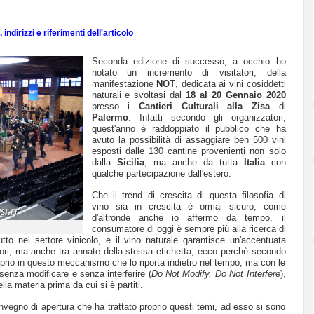
indirizzi e riferimenti dell'articolo
Seconda edizione di successo, a occhio ho
notato un incremento di visitatori, della
manifestazione
NOT
, dedicata ai vini cosiddetti
naturali e svoltasi dal
18 al 20 Gennaio 2020
presso i
Cantieri Culturali alla Zisa
di
Palermo
. Infatti secondo gli organizzatori,
quest'anno è raddoppiato il pubblico che ha
avuto la possibilità di assaggiare ben 500 vini
esposti dalle 130 cantine provenienti non solo
dalla
Sicilia
, ma anche da tutta
Italia
con
qualche partecipazione dall'estero.
Che il trend di crescita di questa filosofia di
vino sia in crescita è ormai sicuro, come
d'altronde anche io affermo da tempo, il
consumatore di oggi è sempre più alla ricerca di
utto nel settore vinicolo, e il vino naturale garantisce un'accentuata
erritori, ma anche tra annate della stessa etichetta, ecco perchè secondo
oprio in questo meccanismo che lo riporta indietro nel tempo, ma con le
enza modificare e senza interferire (
Do Not Modify, Do Not Interfere
),
lla materia prima da cui si è partiti.
nvegno di apertura che ha trattato proprio questi temi, ad esso si sono