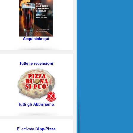
Acquistala qui
Tutte le recensioni
Tutti gli Abbirriamo
E' arrivata l'
App-Pizza