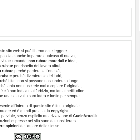
sto sito web si può liberamente leggere
 possiate anche imparare qualcosa di nuovo,
 vi raccomando:
non rubate materiali e idee
,
 rubate
per rispetto del lavoro altrui,
n rubate
perchè perdereste l'onestà,
 rubate
perchè diventereste dei ladri,
chè i furti non si possono nascondere a lungo,
hè tanto non riuscirete mai a copiare l'originale,
 ciò non indica mai furbizia, ma tanta inettitudine
e una sola volta sarà ladro e inetto per sempre.
-------
esente all'interno di questo sito è frutto originale
autore ed è quindi protetto da
copyright
.
 parziale, senza esplicita autorizzazione di
CucinArtusi.it
.
utazioni espresse nel sito sono da considerarsi
ere opinioni
dell'autore delle stesse.