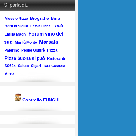
Si parla di...
Biografie
Birra
Alessio Rizzo
Born in Sicilia
Cefalà Diana
Cefalù
Forum vino del
Emilia Machì
Marsala
sud
Marilù Monte
Pizza
Palermo
Peppe Giuffrè
Pizza buona si può
Ristoranti
SS624
Salute
Sigari
Totò Garofalo
Vino
Controllo FUNGHI