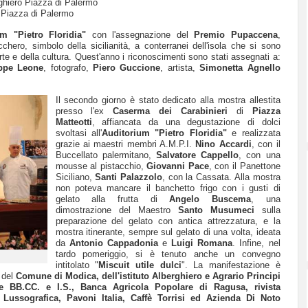
ghiero
Piazza di Palermo
Piazza di Palermo
um "Pietro Floridia"
con l'assegnazione del
Premio Pupaccena
,
cchero, simbolo della sicilianità, a conterranei dell'isola che si sono
arte e della cultura. Quest'anno i riconoscimenti sono stati assegnati a:
ppe Leone
, fotografo,
Piero Guccione
, artista,
Simonetta Agnello
Il secondo giorno è stato dedicato alla mostra allestita
presso l'ex
Caserma dei Carabinieri
di
Piazza
Matteotti
, affiancata da una degustazione di dolci
svoltasi all'
Auditorium
"Pietro Floridia"
e realizzata
grazie ai maestri membri A.M.P.I.
Nino Accardi
, con il
Buccellato palermitano,
Salvatore Cappello
, con una
mousse al pistacchio,
Giovanni Pace
, con il Panettone
Siciliano,
Santi Palazzolo
, con la Cassata. Alla mostra
non poteva mancare il banchetto frigo con i gusti di
gelato alla frutta di
Angelo Buscema
, una
dimostrazione del Maestro
Santo Musumeci
sulla
preparazione del gelato con antica attrezzatura, e la
mostra itinerante, sempre sul gelato di una volta, ideata
da
Antonio Cappadonia
e
Luigi Romana
. Infine, nel
tardo pomeriggio, si è tenuto anche un convegno
intitolato "
Miscuit utile dulci
". La manifestazione è
 del
Comune di Modica, dell'istituto Alberghiero
e Agrario
Principi
le BB.CC. e I.S., Banca Agricola Popolare di Ragusa, rivista
i Lussografica, Pavoni Italia, Caffè Torrisi ed Azienda Di Noto