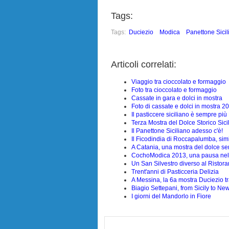
Tags:
Tags:
Duciezio
Modica
Panettone Sicil
Articoli correlati:
Viaggio tra cioccolato e formaggio
Foto tra cioccolato e formaggio
Cassate in gara e dolci in mostra
Foto di cassate e dolci in mostra 2
Il pasticcere siciliano è sempre più
Terza Mostra del Dolce Storico Sicil
Il Panettone Siciliano adesso c'è!
Il Ficodindia di Roccapalumba, simbo
A Catania, una mostra del dolce s
CochoModica 2013, una pausa nel
Un San Silvestro diverso al Ristora
Trent'anni di Pasticceria Delizia
A Messina, la 6a mostra Duciezio tra
Biagio Settepani, from Sicily to Ne
I giorni del Mandorlo in Fiore