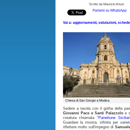
Scritto da Maurizio Artusi
Parlami su WhatsApp
Vai a: aggiornamenti, valutazioni, schede, 
Chiesa di San Giorgio a Modica
Sedere a tavola con il gotha della pa
Giovanni Pace e Santi Palazzolo
e s
creatura chiamata "
Panettone Sicilia
Guardare la mostra, infinita per varie
riflettere molto sull'impegno di
Samuel