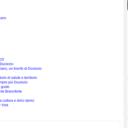
iano
010
 Duciezio
iano, un trionfo di Duciezio
lo di salute e territorio
empre più Duciezio
 gusto
nte Branciforte
 cultura e dolci storici
w York