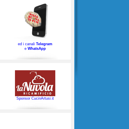
ed i canali
Telegram
e
WhatsApp
Sponsor CucinArtusi.it