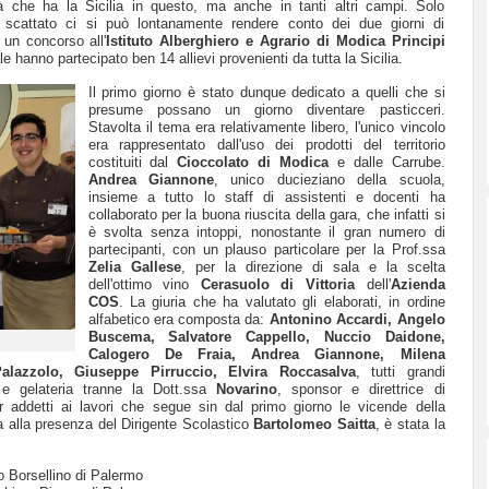
tà che ha la Sicilia in questo, ma anche in tanti altri campi. Solo
scattato ci si può lontanamente rendere conto dei due giorni di
un concorso all'
Istituto Alberghiero e Agrario di Modica
Principi
ale hanno partecipato ben 14 allievi provenienti da tutta la Sicilia.
Il primo giorno è stato dunque dedicato a quelli che si
presume possano un giorno diventare pasticceri.
Stavolta il tema era relativamente libero, l'unico vincolo
era rappresentato dall'uso dei prodotti del territorio
costituiti dal
Cioccolato di Modica
e dalle Carrube.
Andrea Giannone
, unico ducieziano della scuola,
insieme a tutto lo staff di assistenti e docenti ha
collaborato per la buona riuscita della gara, che infatti si
è svolta senza intoppi, nonostante il gran numero di
partecipanti, con un plauso particolare per la Prof.ssa
Zelia Gallese
, per la direzione di sala e la scelta
dell'ottimo vino
Cerasuolo di Vittoria
dell'
Azienda
COS
. La giuria che ha valutato gli elaborati, in ordine
alfabetico era composta da:
Antonino Accardi, Angelo
Buscema, Salvatore Cappello, Nuccio Daidone,
Calogero De Fraia, Andrea Giannone,
Milena
alazzolo, Giuseppe Pirruccio, Elvira Roccasalva
, tutti grandi
a e gelateria tranne la Dott.ssa
Novarino
, sponsor e direttrice di
er addetti ai lavori che segue sin dal primo giorno le vicende della
ta alla presenza del Dirigente Scolastico
Bartolomeo Saitta
, è stata la
ero Borsellino di Palermo