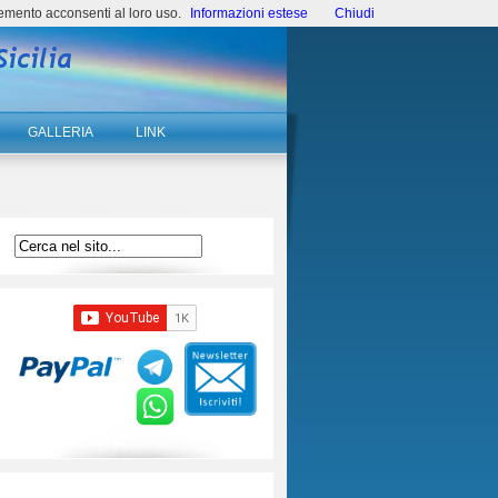
emento acconsenti al loro uso.
Informazioni estese
Chiudi
GALLERIA
LINK