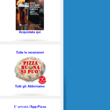
Acquistala qui
Tutte le recensioni
Tutti gli Abbirriamo
E' arrivata l'
App-Pizza