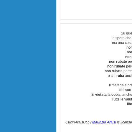
Su que
e spero che
ma una cosa
non
no
non
non rubate
per
non rubate
perc
non rubate
perchè
e chi
ruba
anch
Il materiale pr
del suo 
E'
vietata la copia
, anche
Tutte le val
lib
CucinArtusi.it
by
Maurizio Artusi
is licens