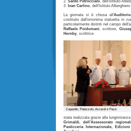
2.
S
anto Petrocciani
, dell'
Istituto Alber
3.
Ivan Carlino
, dell'
Istituto Alberghiero
La giornata si è chiusa all'
Auditori
costituito dall'omonima statuetta in zu
particolarmente distinti nel campo dell'
Raffaele Poidomani
, scrittore,
Giuse
Hornby
, scrittrice.
Cappello, Palazzolo, Accardi e Pace
stata realizzata grazie alla lungimiranza
Grimaldi
, dell'Assessorato regiona
Pasticceria Internazionale, Edizion