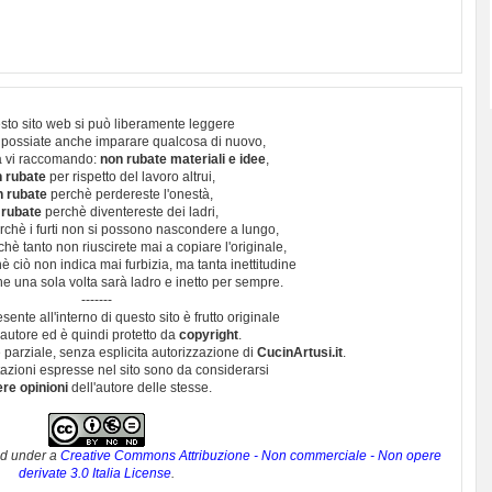
sto sito web si può liberamente leggere
 possiate anche imparare qualcosa di nuovo,
 vi raccomando:
non rubate materiali e idee
,
 rubate
per rispetto del lavoro altrui,
n rubate
perchè perdereste l'onestà,
 rubate
perchè diventereste dei ladri,
chè i furti non si possono nascondere a lungo,
hè tanto non riuscirete mai a copiare l'originale,
 ciò non indica mai furbizia, ma tanta inettitudine
e una sola volta sarà ladro e inetto per sempre.
-------
esente all'interno di questo sito è frutto originale
autore ed è quindi protetto da
copyright
.
 parziale, senza esplicita autorizzazione di
CucinArtusi.it
.
utazioni espresse nel sito sono da considerarsi
ere opinioni
dell'autore delle stesse.
ed under a
Creative Commons Attribuzione - Non commerciale - Non opere
derivate 3.0 Italia License
.