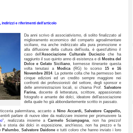
indirizzi e riferimenti dell'articolo
Da anni scrivo di associativismo, di solito finalizzato al
miglioramento economico del comparto agroalimentare
siciliano, ma anche indirizzato alla pura promozione e
alla diffusione della cultura dell'isola, è quest'ultimo il
caso dell'
Associazione Culturale Duciezio
che ha
raggiunto il suo quinto anno di esistenza e di
Mostra del
Dolce e Gelato Siciliano
, kermesse itinerante questa
volta tenutasi a
Modica
(RG) lo scorso
15 e 16
Novembre 2014
. La potente colla che ha permesso ben
cinque edizioni ed un credito sempre maggiore nei
confronti dei professionisti del settore, degli sponsor e
delle amministrazioni locali, si chiama Prof.
Salvatore
Farina
, docente di letteratura, scrittore, appassionato
fotografo e amante dei dolci, ideatore dell'associazione
della quale ho già
abbondantemente
scritto
in passato
.
sticceria palermitana, accanto a
Nino Accardi, Salvatore Cappello,
entirli parlare di nuove idee da realizzare insieme per promuovere la
no
", realizzata insieme a
Carmelo Sciampagna
, non ha prezzo!
tà e storia dei dolci in esposizione, anch'esso, non ha prezzo e fa
e Palumbo
,
Salvatore Daidone
e tutti coloro che hanno inviato i loro