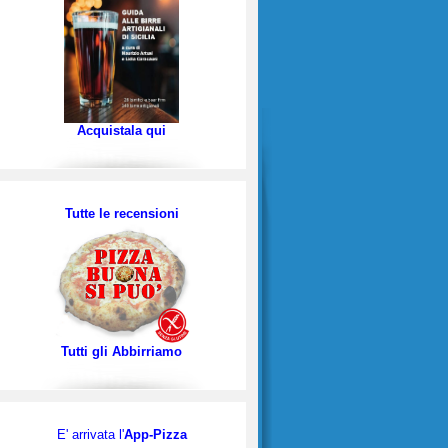
Acquistala qui
Tutte le recensioni
Tutti gli Abbirriamo
E' arrivata l'
App-Pizza