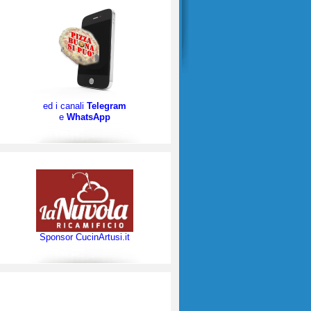
ed i canali
Telegram
e
WhatsApp
Sponsor CucinArtusi.it