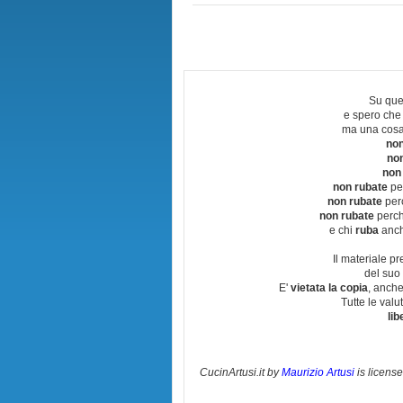
Su que
e spero che
ma una cosa
non
no
non
non rubate
per
non rubate
perc
non rubate
perchè
e chi
ruba
anch
Il materiale pr
del suo 
E'
vietata la copia
, anche
Tutte le val
lib
CucinArtusi.it
by
Maurizio Artusi
is licens