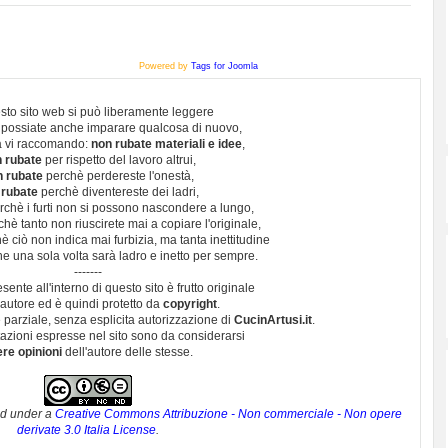
Powered by
Tags for Joomla
sto sito web si può liberamente leggere
 possiate anche imparare qualcosa di nuovo,
 vi raccomando:
non rubate materiali e idee
,
 rubate
per rispetto del lavoro altrui,
n rubate
perchè perdereste l'onestà,
 rubate
perchè diventereste dei ladri,
chè i furti non si possono nascondere a lungo,
hè tanto non riuscirete mai a copiare l'originale,
 ciò non indica mai furbizia, ma tanta inettitudine
e una sola volta sarà ladro e inetto per sempre.
-------
esente all'interno di questo sito è frutto originale
autore ed è quindi protetto da
copyright
.
 parziale, senza esplicita autorizzazione di
CucinArtusi.it
.
utazioni espresse nel sito sono da considerarsi
ere opinioni
dell'autore delle stesse.
ed under a
Creative Commons Attribuzione - Non commerciale - Non opere
derivate 3.0 Italia License
.