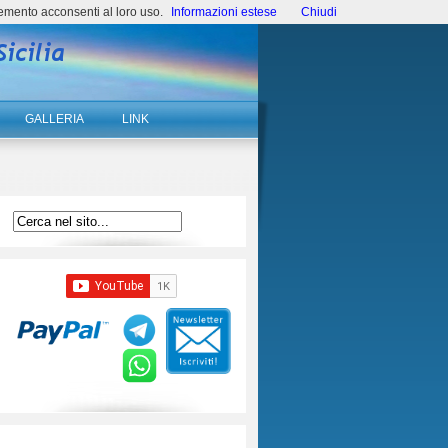
emento acconsenti al loro uso.
Informazioni estese
Chiudi
GALLERIA
LINK