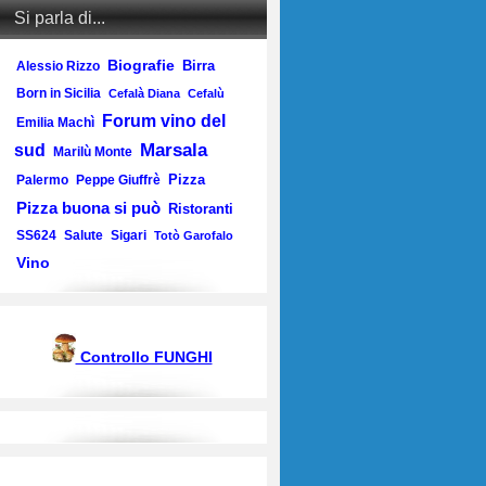
Si parla di...
Biografie
Birra
Alessio Rizzo
Born in Sicilia
Cefalà Diana
Cefalù
Forum vino del
Emilia Machì
Marsala
sud
Marilù Monte
Pizza
Palermo
Peppe Giuffrè
Pizza buona si può
Ristoranti
SS624
Salute
Sigari
Totò Garofalo
Vino
Controllo FUNGHI