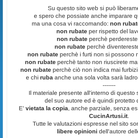
Su questo sito web si può liberam
e spero che possiate anche imparare q
ma una cosa vi raccomando:
non rubate
non rubate
per rispetto del lavo
non rubate
perchè perdereste 
non rubate
perchè diventereste 
non rubate
perchè i furti non si possono
non rubate
perchè tanto non riuscirete mai 
non rubate
perchè ciò non indica mai furbizi
e chi
ruba
anche una sola volta sarà ladro
-------
Il materiale presente all'interno di questo s
del suo autore ed è quindi protetto
E'
vietata la copia
, anche parziale, senza esp
CucinArtusi.it
.
Tutte le valutazioni espresse nel sito s
libere opinioni
dell'autore del