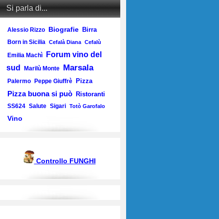
Si parla di...
Biografie
Birra
Alessio Rizzo
Born in Sicilia
Cefalà Diana
Cefalù
Forum vino del
Emilia Machì
Marsala
sud
Marilù Monte
Pizza
Palermo
Peppe Giuffrè
Pizza buona si può
Ristoranti
SS624
Salute
Sigari
Totò Garofalo
Vino
Controllo FUNGHI