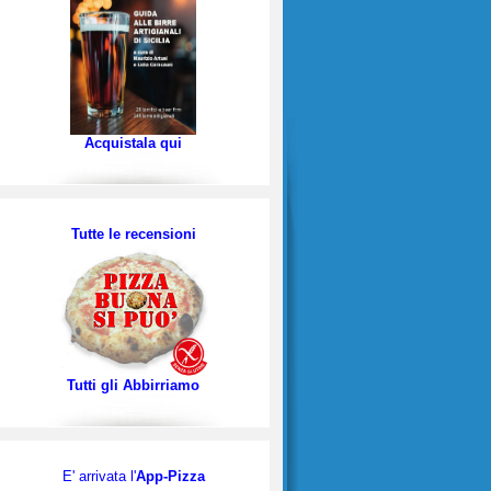
Acquistala qui
Tutte le recensioni
Tutti gli Abbirriamo
E' arrivata l'
App-Pizza