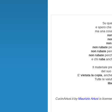
Su que
e spero che
ma una cosa
non
no
non
non rubate
per
non rubate
perc
non rubate
perchè
e chi
ruba
anch
Il materiale pr
del suo 
E'
vietata la copia
, anche
Tutte le val
lib
CucinArtusi.it
by
Maurizio Artusi
is licens