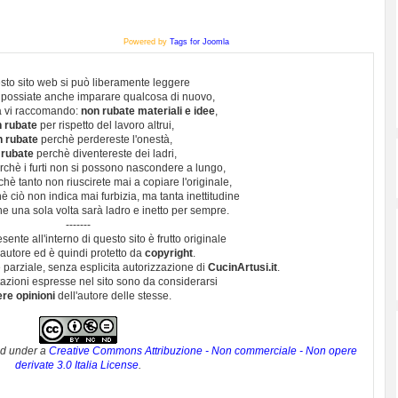
Powered by
Tags for Joomla
sto sito web si può liberamente leggere
 possiate anche imparare qualcosa di nuovo,
 vi raccomando:
non rubate materiali e idee
,
 rubate
per rispetto del lavoro altrui,
n rubate
perchè perdereste l'onestà,
 rubate
perchè diventereste dei ladri,
chè i furti non si possono nascondere a lungo,
hè tanto non riuscirete mai a copiare l'originale,
 ciò non indica mai furbizia, ma tanta inettitudine
e una sola volta sarà ladro e inetto per sempre.
-------
esente all'interno di questo sito è frutto originale
autore ed è quindi protetto da
copyright
.
 parziale, senza esplicita autorizzazione di
CucinArtusi.it
.
utazioni espresse nel sito sono da considerarsi
ere opinioni
dell'autore delle stesse.
ed under a
Creative Commons Attribuzione - Non commerciale - Non opere
derivate 3.0 Italia License
.