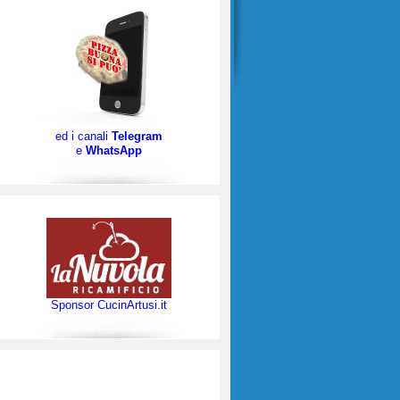
ed i canali
Telegram
e
WhatsApp
Sponsor CucinArtusi.it