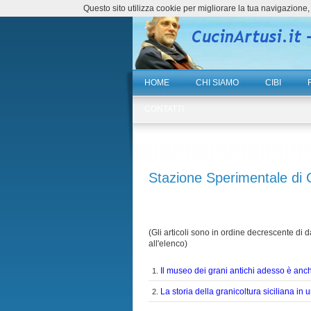
Questo sito utilizza cookie per migliorare la tua navigazio
HOME
CHI SIAMO
CIBI
CONTATTI
Stazione Sperimentale di 
(Gli articoli sono in ordine decrescente di da
all'elenco)
Il museo dei grani antichi adesso è an
1.
La storia della granicoltura siciliana in
2.