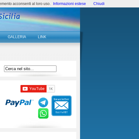
emento acconsenti al loro uso.
Informazioni estese
Chiudi
GALLERIA
LINK