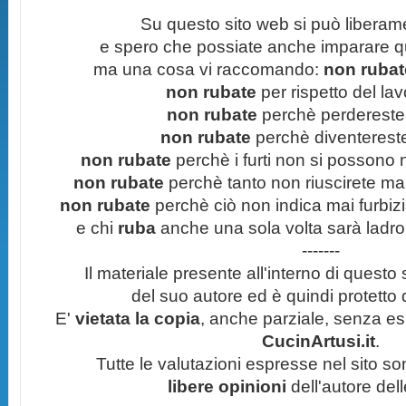
Su questo sito web si può liberam
e spero che possiate anche imparare q
ma una cosa vi raccomando:
non rubate
non rubate
per rispetto del lavo
non rubate
perchè perdereste 
non rubate
perchè diventereste 
non rubate
perchè i furti non si possono
non rubate
perchè tanto non riuscirete mai 
non rubate
perchè ciò non indica mai furbizi
e chi
ruba
anche una sola volta sarà ladro
-------
Il materiale presente all'interno di questo s
del suo autore ed è quindi protetto
E'
vietata la copia
, anche parziale, senza esp
CucinArtusi.it
.
Tutte le valutazioni espresse nel sito s
libere opinioni
dell'autore del