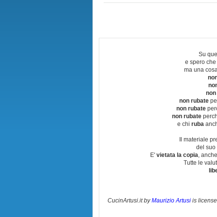
Su que
e spero che
ma una cosa
non
no
non
non rubate
per
non rubate
perc
non rubate
perchè
e chi
ruba
anch
Il materiale pr
del suo 
E'
vietata la copia
, anche
Tutte le val
lib
CucinArtusi.it
by
Maurizio Artusi
is licens