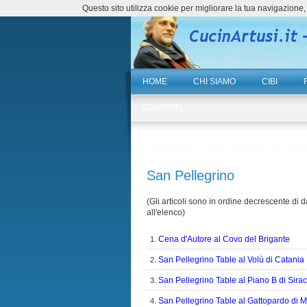
Questo sito utilizza cookie per migliorare la tua navigazio
HOME
CHI SIAMO
CIBI
CONTATTI
San Pellegrino
(Gli articoli sono in ordine decrescente di da
all'elenco)
Cena d'Autore al Covo del Brigante
1.
San Pellegrino Table al Volù di Catania
2.
San Pellegrino Table al Piano B di Sira
3.
San Pellegrino Table al Gattopardo di 
4.