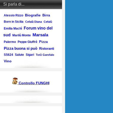
Si parla di...
Biografie
Birra
Alessio Rizzo
Born in Sicilia
Cefalà Diana
Cefalù
Forum vino del
Emilia Machì
Marsala
sud
Marilù Monte
Pizza
Palermo
Peppe Giuffrè
Pizza buona si può
Ristoranti
SS624
Salute
Sigari
Totò Garofalo
Vino
Controllo FUNGHI