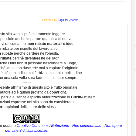
Powered by
Tags for Joomla
sto sito web si può liberamente leggere
 possiate anche imparare qualcosa di nuovo,
 vi raccomando:
non rubate materiali e idee
,
 rubate
per rispetto del lavoro altrui,
n rubate
perchè perdereste l'onestà,
 rubate
perchè diventereste dei ladri,
chè i furti non si possono nascondere a lungo,
hè tanto non riuscirete mai a copiare l'originale,
 ciò non indica mai furbizia, ma tanta inettitudine
e una sola volta sarà ladro e inetto per sempre.
-------
esente all'interno di questo sito è frutto originale
autore ed è quindi protetto da
copyright
.
 parziale, senza esplicita autorizzazione di
CucinArtusi.it
.
utazioni espresse nel sito sono da considerarsi
ere opinioni
dell'autore delle stesse.
ed under a
Creative Commons Attribuzione - Non commerciale - Non opere
derivate 3.0 Italia License
.