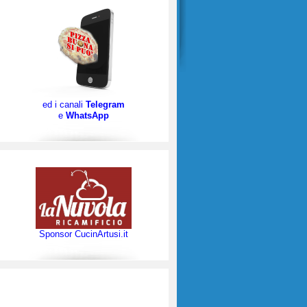
ed i canali
Telegram
e
WhatsApp
Sponsor CucinArtusi.it