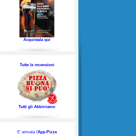
Acquistala qui
Tutte le recensioni
Tutti gli Abbirriamo
E' arrivata l'
App-Pizza