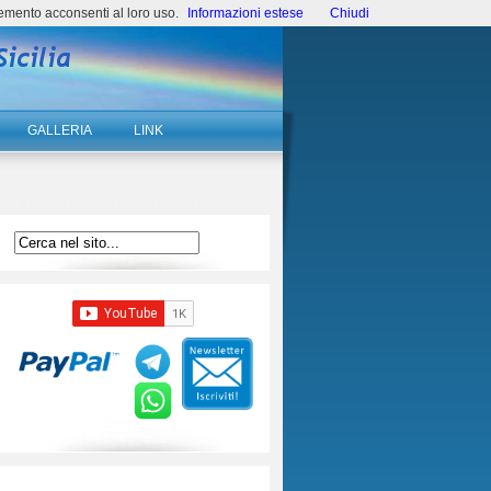
emento acconsenti al loro uso.
Informazioni estese
Chiudi
GALLERIA
LINK