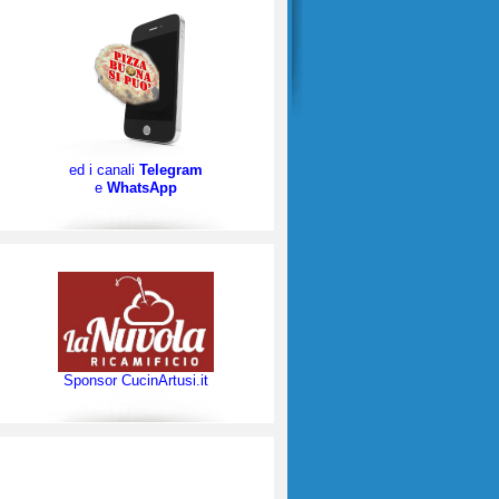
ed i canali
Telegram
e
WhatsApp
Sponsor CucinArtusi.it