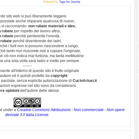
Powered by
Tags for Joomla
sto sito web si può liberamente leggere
 possiate anche imparare qualcosa di nuovo,
 vi raccomando:
non rubate materiali e idee
,
 rubate
per rispetto del lavoro altrui,
n rubate
perchè perdereste l'onestà,
 rubate
perchè diventereste dei ladri,
chè i furti non si possono nascondere a lungo,
hè tanto non riuscirete mai a copiare l'originale,
 ciò non indica mai furbizia, ma tanta inettitudine
e una sola volta sarà ladro e inetto per sempre.
-------
esente all'interno di questo sito è frutto originale
autore ed è quindi protetto da
copyright
.
 parziale, senza esplicita autorizzazione di
CucinArtusi.it
.
utazioni espresse nel sito sono da considerarsi
ere opinioni
dell'autore delle stesse.
ed under a
Creative Commons Attribuzione - Non commerciale - Non opere
derivate 3.0 Italia License
.