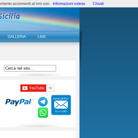
emento acconsenti al loro uso.
Informazioni estese
Chiudi
GALLERIA
LINK