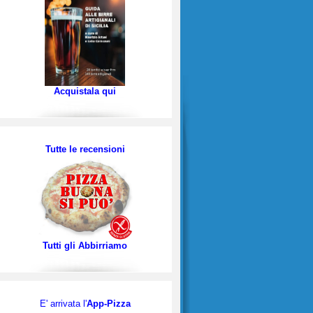
Acquistala qui
Tutte le recensioni
Tutti gli Abbirriamo
E' arrivata l'
App-Pizza