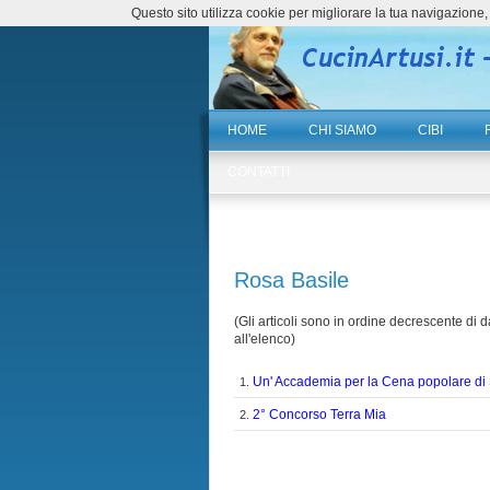
Questo sito utilizza cookie per migliorare la tua navigazio
HOME
CHI SIAMO
CIBI
CONTATTI
Rosa Basile
(Gli articoli sono in ordine decrescente di da
all'elenco)
Un' Accademia per la Cena popolare d
1.
2° Concorso Terra Mia
2.