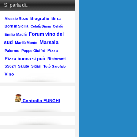
Si parla di...
Biografie
Birra
Alessio Rizzo
Born in Sicilia
Cefalà Diana
Cefalù
Forum vino del
Emilia Machì
Marsala
sud
Marilù Monte
Pizza
Palermo
Peppe Giuffrè
Pizza buona si può
Ristoranti
SS624
Salute
Sigari
Totò Garofalo
Vino
Controllo FUNGHI