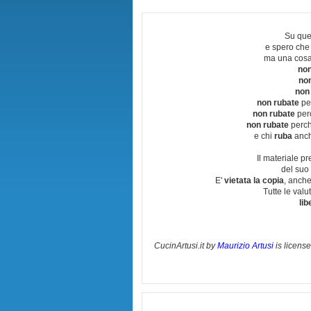
Su que
e spero che
ma una cosa
non
no
non
non rubate
per
non rubate
perc
non rubate
perchè
e chi
ruba
anch
Il materiale pr
del suo 
E'
vietata la copia
, anche
Tutte le val
lib
CucinArtusi.it
by
Maurizio Artusi
is licens