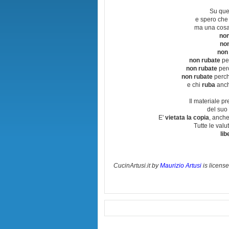
Su que
e spero che
ma una cosa
non
no
non
non rubate
per
non rubate
perc
non rubate
perchè
e chi
ruba
anch
Il materiale pr
del suo 
E'
vietata la copia
, anche
Tutte le val
lib
CucinArtusi.it
by
Maurizio Artusi
is licens