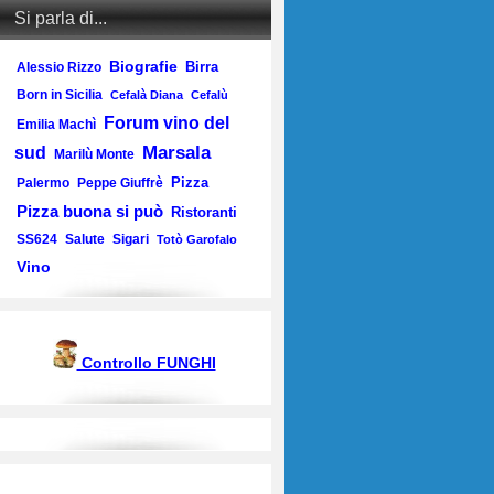
Si parla di...
Biografie
Birra
Alessio Rizzo
Born in Sicilia
Cefalà Diana
Cefalù
Forum vino del
Emilia Machì
Marsala
sud
Marilù Monte
Pizza
Palermo
Peppe Giuffrè
Pizza buona si può
Ristoranti
SS624
Salute
Sigari
Totò Garofalo
Vino
Controllo FUNGHI