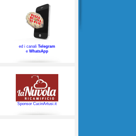
ed i canali
Telegram
e
WhatsApp
Sponsor CucinArtusi.it