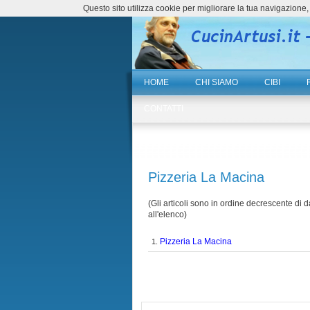
Questo sito utilizza cookie per migliorare la tua navigazio
HOME
CHI SIAMO
CIBI
CONTATTI
Pizzeria La Macina
(Gli articoli sono in ordine decrescente di da
all'elenco)
Pizzeria La Macina
1.