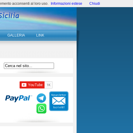
emento acconsenti al loro uso.
Informazioni estese
Chiudi
GALLERIA
LINK