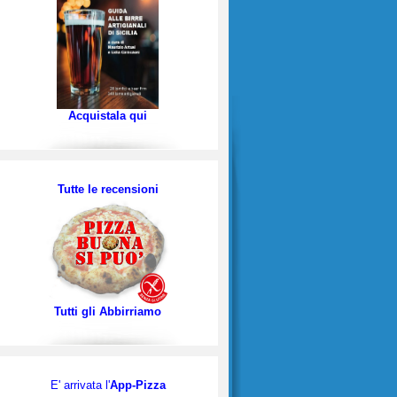
Acquistala qui
Tutte le recensioni
Tutti gli Abbirriamo
E' arrivata l'
App-Pizza