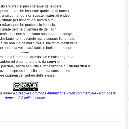
sto sito web si può liberamente leggere
 possiate anche imparare qualcosa di nuovo,
 vi raccomando:
non rubate materiali e idee
,
 rubate
per rispetto del lavoro altrui,
n rubate
perchè perdereste l'onestà,
 rubate
perchè diventereste dei ladri,
chè i furti non si possono nascondere a lungo,
hè tanto non riuscirete mai a copiare l'originale,
 ciò non indica mai furbizia, ma tanta inettitudine
e una sola volta sarà ladro e inetto per sempre.
-------
esente all'interno di questo sito è frutto originale
autore ed è quindi protetto da
copyright
.
 parziale, senza esplicita autorizzazione di
CucinArtusi.it
.
utazioni espresse nel sito sono da considerarsi
ere opinioni
dell'autore delle stesse.
ed under a
Creative Commons Attribuzione - Non commerciale - Non opere
derivate 3.0 Italia License
.