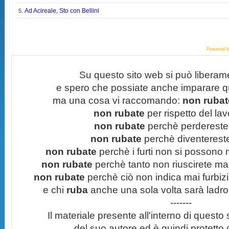
Ad Acireale, Sto con Bellini
5.
Powered 
Su questo sito web si può liberam
e spero che possiate anche imparare q
ma una cosa vi raccomando:
non rubate
non rubate
per rispetto del lavo
non rubate
perchè perdereste 
non rubate
perchè diventereste 
non rubate
perchè i furti non si possono
non rubate
perchè tanto non riuscirete mai 
non rubate
perchè ciò non indica mai furbizi
e chi
ruba
anche una sola volta sarà ladro
-------
Il materiale presente all'interno di questo s
del suo autore ed è quindi protetto