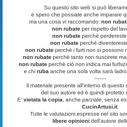
Su questo sito web si può liberam
e spero che possiate anche imparare q
ma una cosa vi raccomando:
non rubate
non rubate
per rispetto del lavo
non rubate
perchè perdereste 
non rubate
perchè diventereste 
non rubate
perchè i furti non si possono
non rubate
perchè tanto non riuscirete mai 
non rubate
perchè ciò non indica mai furbizi
e chi
ruba
anche una sola volta sarà ladro
-------
Il materiale presente all'interno di questo s
del suo autore ed è quindi protetto
E'
vietata la copia
, anche parziale, senza esp
CucinArtusi.it
.
Tutte le valutazioni espresse nel sito s
libere opinioni
dell'autore del