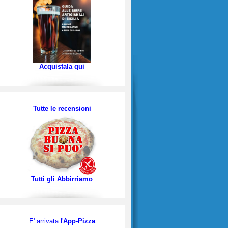
Acquistala qui
Tutte le recensioni
Tutti gli Abbirriamo
E' arrivata l'
App-Pizza