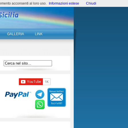
emento acconsenti al loro uso.
Informazioni estese
Chiudi
GALLERIA
LINK