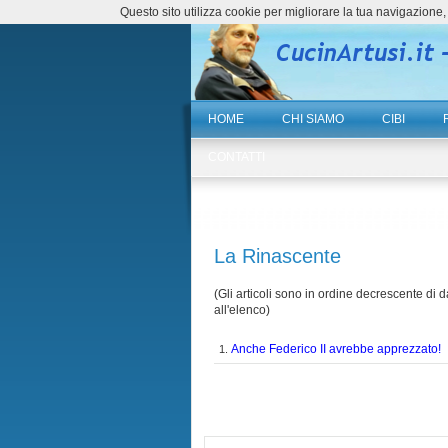
Questo sito utilizza cookie per migliorare la tua navigazio
HOME
CHI SIAMO
CIBI
CONTATTI
La Rinascente
(Gli articoli sono in ordine decrescente di da
all'elenco)
Anche Federico II avrebbe apprezzato!
1.