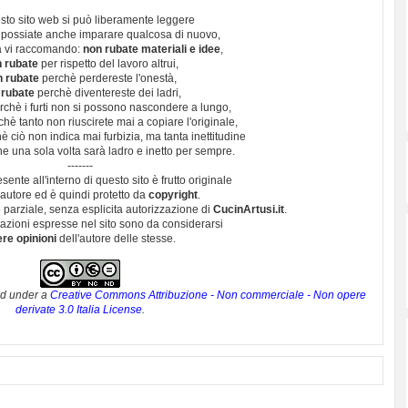
sto sito web si può liberamente leggere
 possiate anche imparare qualcosa di nuovo,
 vi raccomando:
non rubate materiali e idee
,
 rubate
per rispetto del lavoro altrui,
n rubate
perchè perdereste l'onestà,
 rubate
perchè diventereste dei ladri,
chè i furti non si possono nascondere a lungo,
hè tanto non riuscirete mai a copiare l'originale,
 ciò non indica mai furbizia, ma tanta inettitudine
e una sola volta sarà ladro e inetto per sempre.
-------
esente all'interno di questo sito è frutto originale
autore ed è quindi protetto da
copyright
.
 parziale, senza esplicita autorizzazione di
CucinArtusi.it
.
utazioni espresse nel sito sono da considerarsi
ere opinioni
dell'autore delle stesse.
ed under a
Creative Commons Attribuzione - Non commerciale - Non opere
derivate 3.0 Italia License
.