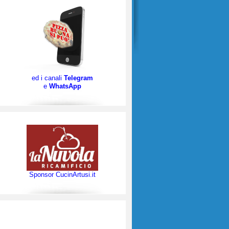
ed i canali
Telegram
e
WhatsApp
Sponsor CucinArtusi.it