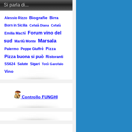
Si parla di...
Biografie
Birra
Alessio Rizzo
Born in Sicilia
Cefalà Diana
Cefalù
Forum vino del
Emilia Machì
Marsala
sud
Marilù Monte
Pizza
Palermo
Peppe Giuffrè
Pizza buona si può
Ristoranti
SS624
Salute
Sigari
Totò Garofalo
Vino
Controllo FUNGHI