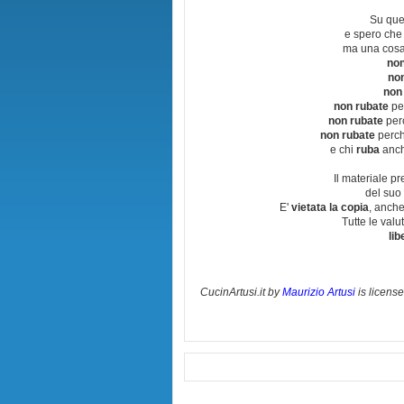
Su que
e spero che
ma una cosa
non
no
non
non rubate
per
non rubate
perc
non rubate
perchè
e chi
ruba
anch
Il materiale pr
del suo 
E'
vietata la copia
, anche
Tutte le val
lib
CucinArtusi.it
by
Maurizio Artusi
is licens