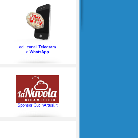
ed i canali
Telegram
e
WhatsApp
Sponsor CucinArtusi.it