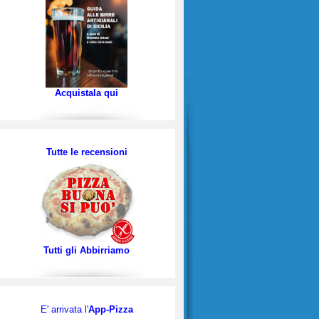
Acquistala qui
Tutte le recensioni
Tutti gli Abbirriamo
E' arrivata l'
App-Pizza