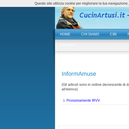
Questo sito utilizza cookie per migliorare la tua navigazio
HOME
CHI SIAMO
CIBI
CONTATTI
InformAmuse
(Gli articoli sono in ordine decrescente di da
all'elenco)
Prossimamente IRVV
1.