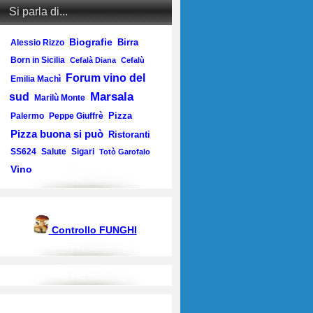
Si parla di...
Biografie
Birra
Alessio Rizzo
Born in Sicilia
Cefalà Diana
Cefalù
Forum vino del
Emilia Machì
Marsala
sud
Marilù Monte
Pizza
Palermo
Peppe Giuffrè
Pizza buona si può
Ristoranti
SS624
Salute
Sigari
Totò Garofalo
Vino
Controllo FUNGHI