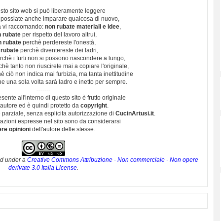
sto sito web si può liberamente leggere
 possiate anche imparare qualcosa di nuovo,
 vi raccomando:
non rubate materiali e idee
,
 rubate
per rispetto del lavoro altrui,
n rubate
perchè perdereste l'onestà,
 rubate
perchè diventereste dei ladri,
chè i furti non si possono nascondere a lungo,
hè tanto non riuscirete mai a copiare l'originale,
 ciò non indica mai furbizia, ma tanta inettitudine
e una sola volta sarà ladro e inetto per sempre.
-------
esente all'interno di questo sito è frutto originale
autore ed è quindi protetto da
copyright
.
 parziale, senza esplicita autorizzazione di
CucinArtusi.it
.
utazioni espresse nel sito sono da considerarsi
ere opinioni
dell'autore delle stesse.
ed under a
Creative Commons Attribuzione - Non commerciale - Non opere
derivate 3.0 Italia License
.