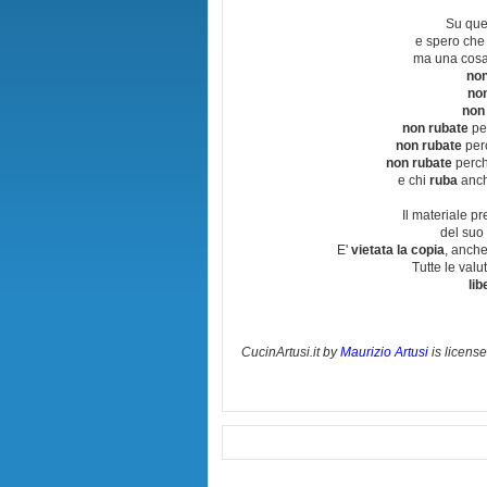
Su que
e spero che
ma una cosa
non
no
non
non rubate
per
non rubate
perc
non rubate
perchè
e chi
ruba
anch
Il materiale pr
del suo 
E'
vietata la copia
, anche
Tutte le val
lib
CucinArtusi.it
by
Maurizio Artusi
is licens