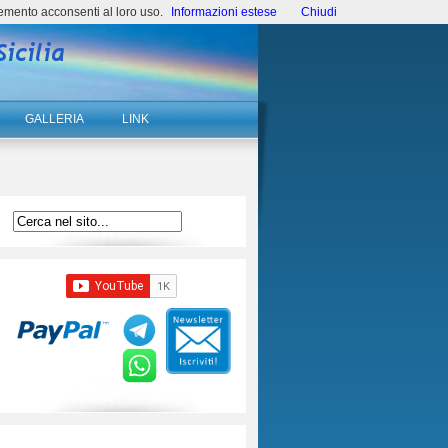
emento acconsenti al loro uso.
Informazioni estese
Chiudi
GALLERIA
LINK