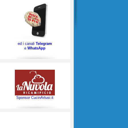
ed i canali
Telegram
e
WhatsApp
Sponsor CucinArtusi.it