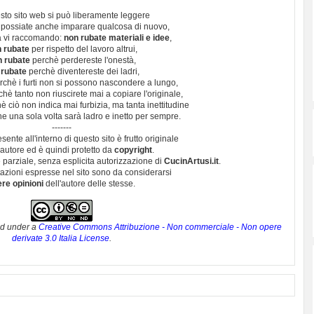
sto sito web si può liberamente leggere
 possiate anche imparare qualcosa di nuovo,
 vi raccomando:
non rubate materiali e idee
,
 rubate
per rispetto del lavoro altrui,
n rubate
perchè perdereste l'onestà,
 rubate
perchè diventereste dei ladri,
chè i furti non si possono nascondere a lungo,
hè tanto non riuscirete mai a copiare l'originale,
 ciò non indica mai furbizia, ma tanta inettitudine
e una sola volta sarà ladro e inetto per sempre.
-------
esente all'interno di questo sito è frutto originale
autore ed è quindi protetto da
copyright
.
 parziale, senza esplicita autorizzazione di
CucinArtusi.it
.
utazioni espresse nel sito sono da considerarsi
ere opinioni
dell'autore delle stesse.
ed under a
Creative Commons Attribuzione - Non commerciale - Non opere
derivate 3.0 Italia License
.