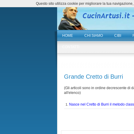
Questo sito utilizza cookie per migliorare la tua navigazio
HOME
CHI SIAMO
CIBI
CONTATTI
Grande Cretto di Burri
(Gli articoli sono in ordine decrescente di da
all'elenco)
Nasce nel Cretto di Burri il metodo class
1.