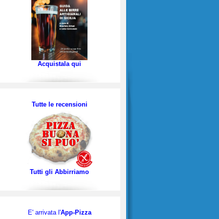
Acquistala qui
Tutte le recensioni
Tutti gli Abbirriamo
E' arrivata l'
App-Pizza