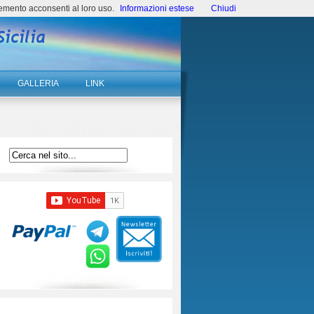
emento acconsenti al loro uso.
Informazioni estese
Chiudi
GALLERIA
LINK