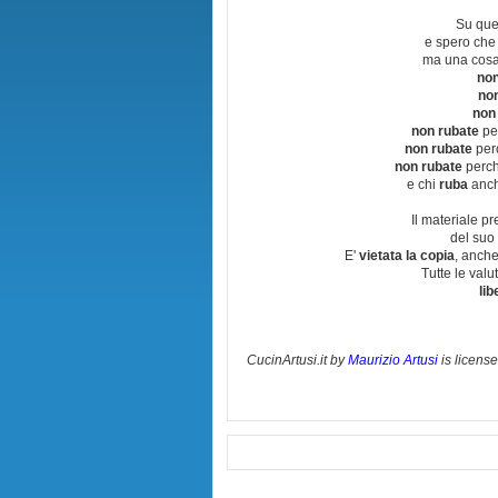
Su que
e spero che
ma una cosa
non
no
non
non rubate
per
non rubate
perc
non rubate
perchè
e chi
ruba
anch
Il materiale pr
del suo 
E'
vietata la copia
, anche
Tutte le val
lib
CucinArtusi.it
by
Maurizio Artusi
is licens