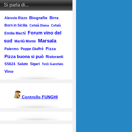
Si parla di...
Biografie
Birra
Alessio Rizzo
Born in Sicilia
Cefalà Diana
Cefalù
Forum vino del
Emilia Machì
Marsala
sud
Marilù Monte
Pizza
Palermo
Peppe Giuffrè
Pizza buona si può
Ristoranti
SS624
Salute
Sigari
Totò Garofalo
Vino
Controllo FUNGHI