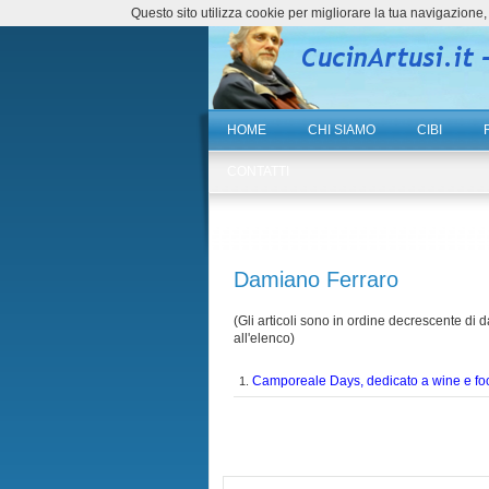
Questo sito utilizza cookie per migliorare la tua navigazio
HOME
CHI SIAMO
CIBI
CONTATTI
Damiano Ferraro
(Gli articoli sono in ordine decrescente di da
all'elenco)
Camporeale Days, dedicato a wine e fo
1.