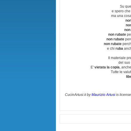
Su que
e spero che
ma una cosa
non
no
non
non rubate
per
non rubate
perc
non rubate
perchè
e chi
ruba
anch
Il materiale pr
del suo 
E'
vietata la copia
, anche
Tutte le val
lib
CucinArtusi.it
by
Maurizio Artusi
is licens