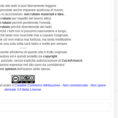
sto sito web si può liberamente leggere
 possiate anche imparare qualcosa di nuovo,
 vi raccomando:
non rubate materiali e idee
,
 rubate
per rispetto del lavoro altrui,
n rubate
perchè perdereste l'onestà,
 rubate
perchè diventereste dei ladri,
chè i furti non si possono nascondere a lungo,
hè tanto non riuscirete mai a copiare l'originale,
 ciò non indica mai furbizia, ma tanta inettitudine
e una sola volta sarà ladro e inetto per sempre.
-------
esente all'interno di questo sito è frutto originale
autore ed è quindi protetto da
copyright
.
 parziale, senza esplicita autorizzazione di
CucinArtusi.it
.
utazioni espresse nel sito sono da considerarsi
ere opinioni
dell'autore delle stesse.
ed under a
Creative Commons Attribuzione - Non commerciale - Non opere
derivate 3.0 Italia License
.