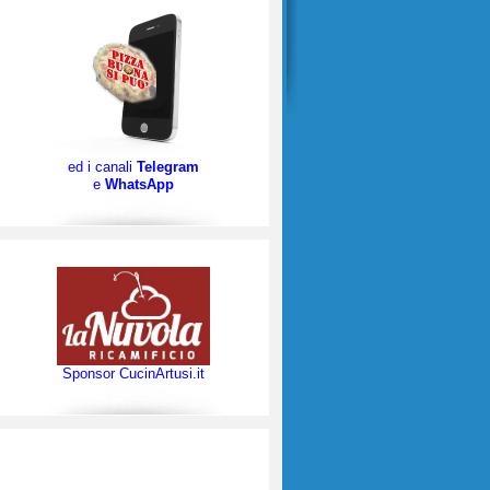
ed i canali
Telegram
e
WhatsApp
Sponsor CucinArtusi.it