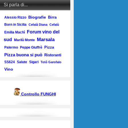
Si parla di...
Biografie
Birra
Alessio Rizzo
Born in Sicilia
Cefalà Diana
Cefalù
Forum vino del
Emilia Machì
Marsala
sud
Marilù Monte
Pizza
Palermo
Peppe Giuffrè
Pizza buona si può
Ristoranti
SS624
Salute
Sigari
Totò Garofalo
Vino
Controllo FUNGHI