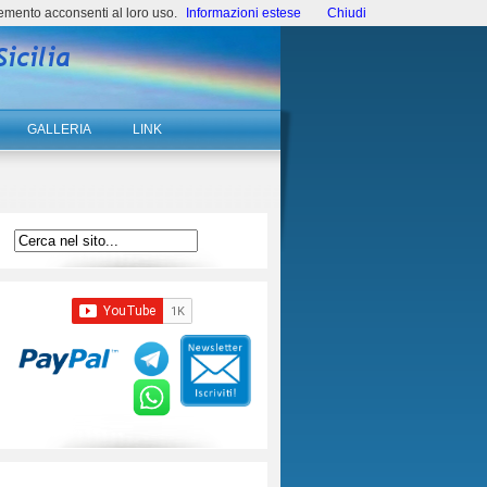
emento acconsenti al loro uso.
Informazioni estese
Chiudi
GALLERIA
LINK