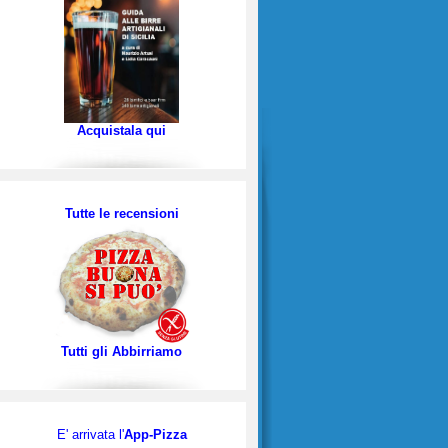
Acquistala qui
Tutte le recensioni
Tutti gli Abbirriamo
E' arrivata l'
App-Pizza