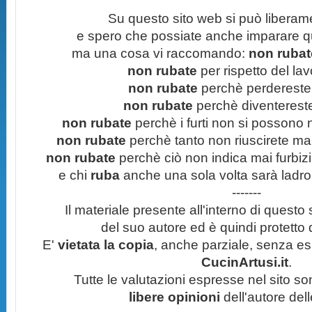
Su questo sito web si può liberam
e spero che possiate anche imparare q
ma una cosa vi raccomando:
non rubate
non rubate
per rispetto del lavo
non rubate
perchè perdereste 
non rubate
perchè diventereste 
non rubate
perchè i furti non si possono
non rubate
perchè tanto non riuscirete mai 
non rubate
perchè ciò non indica mai furbizi
e chi
ruba
anche una sola volta sarà ladro
-------
Il materiale presente all'interno di questo s
del suo autore ed è quindi protetto
E'
vietata la copia
, anche parziale, senza esp
CucinArtusi.it
.
Tutte le valutazioni espresse nel sito s
libere opinioni
dell'autore del