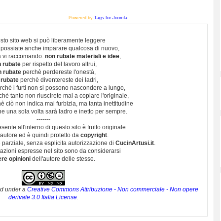
Powered by
Tags for Joomla
sto sito web si può liberamente leggere
 possiate anche imparare qualcosa di nuovo,
 vi raccomando:
non rubate materiali e idee
,
 rubate
per rispetto del lavoro altrui,
n rubate
perchè perdereste l'onestà,
 rubate
perchè diventereste dei ladri,
chè i furti non si possono nascondere a lungo,
hè tanto non riuscirete mai a copiare l'originale,
 ciò non indica mai furbizia, ma tanta inettitudine
e una sola volta sarà ladro e inetto per sempre.
-------
esente all'interno di questo sito è frutto originale
autore ed è quindi protetto da
copyright
.
 parziale, senza esplicita autorizzazione di
CucinArtusi.it
.
utazioni espresse nel sito sono da considerarsi
ere opinioni
dell'autore delle stesse.
ed under a
Creative Commons Attribuzione - Non commerciale - Non opere
derivate 3.0 Italia License
.