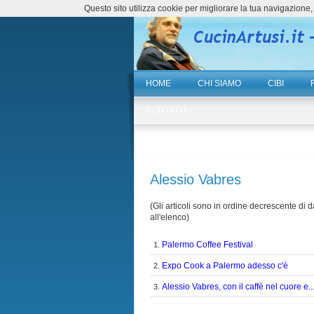
Questo sito utilizza cookie per migliorare la tua navigazio
HOME
CHI SIAMO
CIBI
CONTATTI
Alessio Vabres
(Gli articoli sono in ordine decrescente di da
all'elenco)
Palermo Coffee Festival
1.
Expo Cook a Palermo adesso c'è
2.
Alessio Vabres, con il caffè nel cuore e.
3.