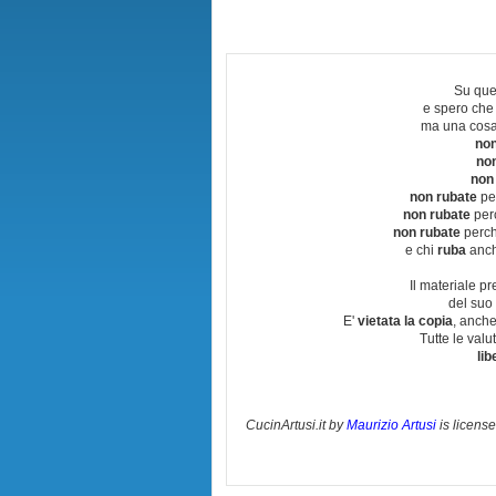
Su que
e spero che
ma una cosa
non
no
non
non rubate
per
non rubate
perc
non rubate
perchè
e chi
ruba
anch
Il materiale pr
del suo 
E'
vietata la copia
, anche
Tutte le val
lib
CucinArtusi.it
by
Maurizio Artusi
is licens