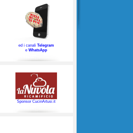
ed i canali
Telegram
e
WhatsApp
Sponsor CucinArtusi.it