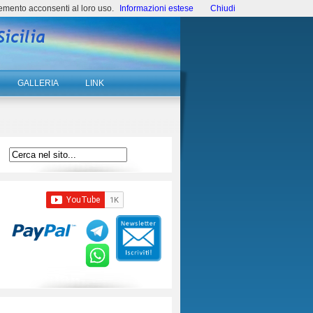
emento acconsenti al loro uso.
Informazioni estese
Chiudi
GALLERIA
LINK