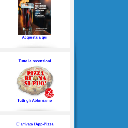
Acquistala qui
Tutte le recensioni
Tutti gli Abbirriamo
E' arrivata l'
App-Pizza