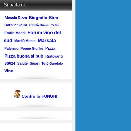
Si parla di...
Biografie
Birra
Alessio Rizzo
Born in Sicilia
Cefalà Diana
Cefalù
Forum vino del
Emilia Machì
Marsala
sud
Marilù Monte
Pizza
Palermo
Peppe Giuffrè
Pizza buona si può
Ristoranti
SS624
Salute
Sigari
Totò Garofalo
Vino
Controllo FUNGHI