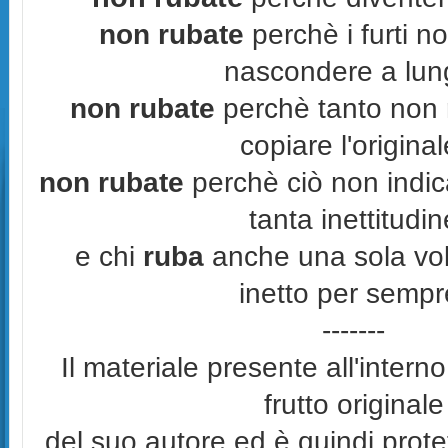
non rubate
perchè i furti n
nascondere a lun
non rubate
perchè tanto non r
copiare l'original
non rubate
perchè ciò non indic
tanta inettitudin
e chi
ruba
anche una sola vol
inetto per sempr
-------
Il materiale presente all'interno
frutto originale
del suo autore ed è quindi prot