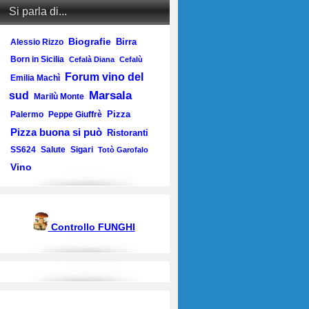
Si parla di...
Biografie
Birra
Alessio Rizzo
Born in Sicilia
Cefalà Diana
Cefalù
Forum vino del
Emilia Machì
Marsala
sud
Marilù Monte
Pizza
Palermo
Peppe Giuffrè
Pizza buona si può
Ristoranti
SS624
Salute
Sigari
Totò Garofalo
Vino
Controllo FUNGHI