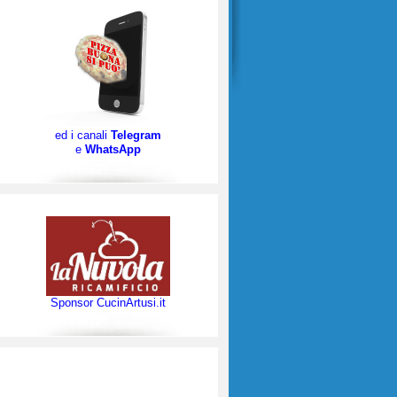
ed i canali
Telegram
e
WhatsApp
Sponsor CucinArtusi.it