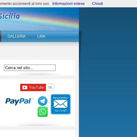
emento acconsenti al loro uso.
Informazioni estese
Chiudi
GALLERIA
LINK