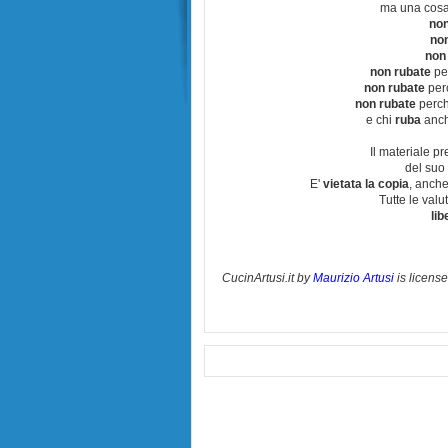
ma una cosa
non
no
non
non rubate
per
non rubate
perc
non rubate
perchè
e chi
ruba
anch
Il materiale pr
del suo 
E'
vietata la copia
, anche
Tutte le val
lib
CucinArtusi.it
by
Maurizio Artusi
is licens