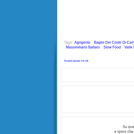
Tags:
Agrigento
Baglio Del Cristo Di Ca
Massimiliano Ballaro
Slow Food
Valle
SimpleCalendar 0.8.13b
Su que
e spero che