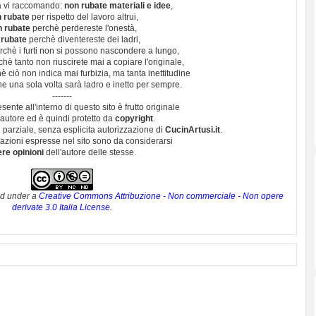
 vi raccomando:
non rubate materiali e idee
,
 rubate
per rispetto del lavoro altrui,
n rubate
perchè perdereste l'onestà,
 rubate
perchè diventereste dei ladri,
chè i furti non si possono nascondere a lungo,
hè tanto non riuscirete mai a copiare l'originale,
 ciò non indica mai furbizia, ma tanta inettitudine
e una sola volta sarà ladro e inetto per sempre.
-------
esente all'interno di questo sito è frutto originale
autore ed è quindi protetto da
copyright
.
 parziale, senza esplicita autorizzazione di
CucinArtusi.it
.
utazioni espresse nel sito sono da considerarsi
ere opinioni
dell'autore delle stesse.
ed under a
Creative Commons Attribuzione - Non commerciale - Non opere
derivate 3.0 Italia License
.