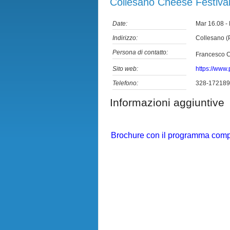
Collesano Cheese Festiva
Date:
Mar 16.08 -
Indirizzo:
Collesano (
Persona di contatto:
Francesco C
Sito web:
https://www.p
Telefono:
328-172189
Informazioni aggiuntive
Brochure con il programma compl