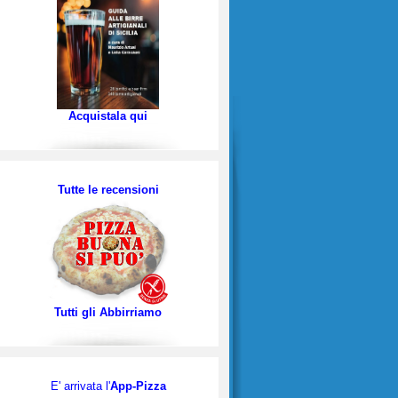
Acquistala qui
Tutte le recensioni
Tutti gli Abbirriamo
E' arrivata l'
App-Pizza