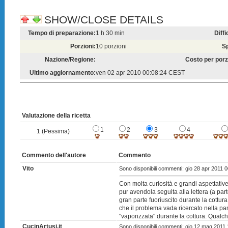
SHOW/CLOSE DETAILS
Tempo di preparazione:
1 h 30 min
Diffi
Porzioni:
10 porzioni
S
Nazione/Regione:
Costo per porz
Ultimo aggiornamento:
ven 02 apr 2010 00:08:24 CEST
Valutazione della ricetta
1
2
3
4
1 (Pessima)
Commento dell'autore
Commento
Vito
Sono disponibili commenti: gio 28 apr 2011
Con molta curiosità e grandi aspettative
pur avendola seguita alla lettera (a parte 
gran parte fuoriuscito durante la cottur
che il problema vada ricercato nella p
"vaporizzata" durante la cottura. Qual
CucinArtusi.it
Sono disponibili commenti: gio 12 mag 201