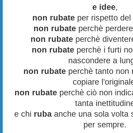
e idee
,
non rubate
per rispetto del 
non rubate
perchè perderes
non rubate
perchè diventere
non rubate
perchè i furti n
nascondere a lun
non rubate
perchè tanto non r
copiare l'original
non rubate
perchè ciò non indic
tanta inettitudin
e chi
ruba
anche una sola volta s
per sempre.