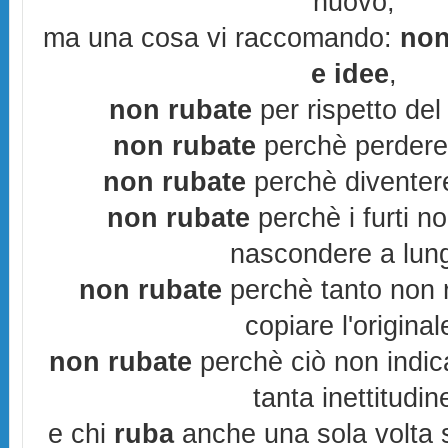
nuovo,
ma una cosa vi raccomando:
non
e idee
,
non rubate
per rispetto del 
non rubate
perchè perderes
non rubate
perchè diventere
non rubate
perchè i furti n
nascondere a lun
non rubate
perchè tanto non r
copiare l'original
non rubate
perchè ciò non indic
tanta inettitudin
e chi
ruba
anche una sola volta s