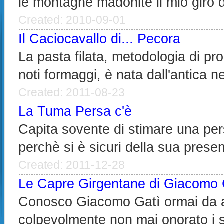
le montagne madonite il mio giro di
Created: 2010-09-01
Il Caciocavallo di... Pecora
La pasta filata, metodologia di pr
noti formaggi, è nata dall'antica ne
Created: 2011-08-23
La Tuma Persa c'è
Capita sovente di stimare una per
perchè si è sicuri della sua presen
Created: 2011-12-28
Le Capre Girgentane di Giacomo 
Conosco Giacomo Gatì ormai da a
colpevolmente non mai onorato i suo