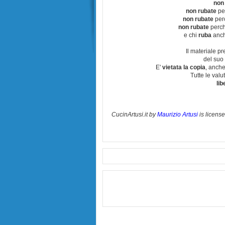
non
non rubate
per
non rubate
perc
non rubate
perchè
e chi
ruba
anch
Il materiale pr
del suo 
E'
vietata la copia
, anche
Tutte le val
lib
CucinArtusi.it
by
Maurizio Artusi
is licens