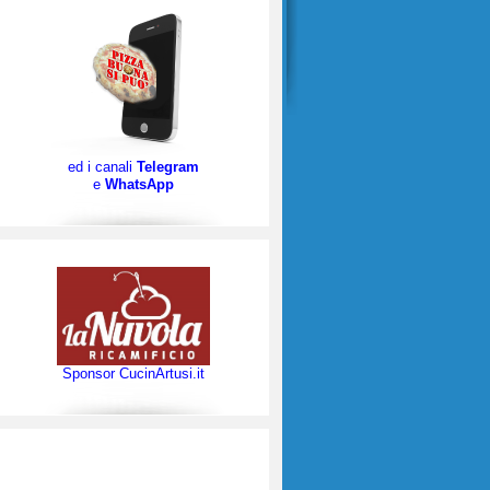
ed i canali
Telegram
e
WhatsApp
Sponsor CucinArtusi.it