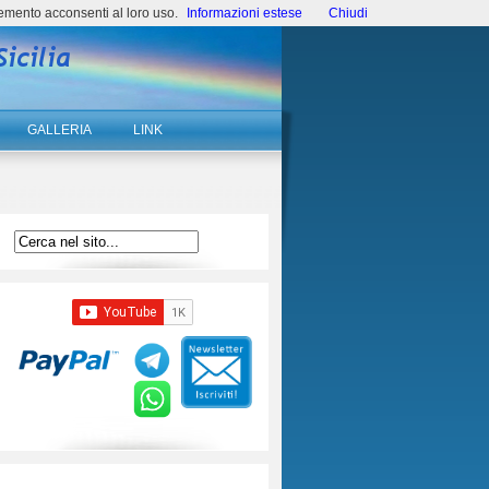
emento acconsenti al loro uso.
Informazioni estese
Chiudi
GALLERIA
LINK