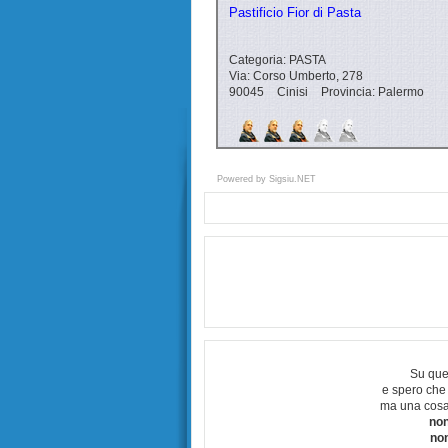
Pastificio Fior di Pasta
Categoria:
PASTA
Via:
Corso Umberto, 278
90045
Cinisi
Provincia:
Palermo
Powered by
Sigsiu.NET
Su que
e spero che
ma una cosa
non
no