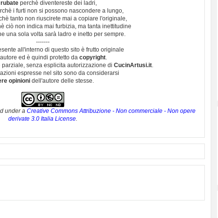
 rubate
perchè diventereste dei ladri,
chè i furti non si possono nascondere a lungo,
hè tanto non riuscirete mai a copiare l'originale,
 ciò non indica mai furbizia, ma tanta inettitudine
e una sola volta sarà ladro e inetto per sempre.
-------
esente all'interno di questo sito è frutto originale
autore ed è quindi protetto da
copyright
.
 parziale, senza esplicita autorizzazione di
CucinArtusi.it
.
utazioni espresse nel sito sono da considerarsi
ere opinioni
dell'autore delle stesse.
ed under a
Creative Commons Attribuzione - Non commerciale - Non opere
derivate 3.0 Italia License
.