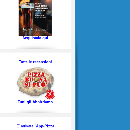
Acquistala qui
Tutte le recensioni
Tutti gli Abbirriamo
E' arrivata l'
App-Pizza