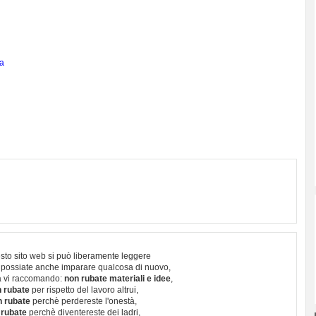
a
sto sito web si può liberamente leggere
 possiate anche imparare qualcosa di nuovo,
 vi raccomando:
non rubate materiali e idee
,
 rubate
per rispetto del lavoro altrui,
n rubate
perchè perdereste l'onestà,
 rubate
perchè diventereste dei ladri,