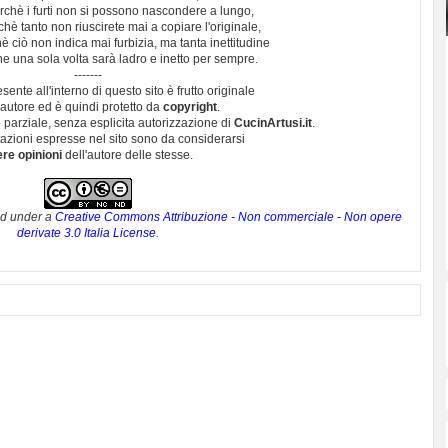
chè i furti non si possono nascondere a lungo,
hè tanto non riuscirete mai a copiare l'originale,
 ciò non indica mai furbizia, ma tanta inettitudine
e una sola volta sarà ladro e inetto per sempre.
-------
esente all'interno di questo sito è frutto originale
autore ed è quindi protetto da
copyright
.
 parziale, senza esplicita autorizzazione di
CucinArtusi.it
.
utazioni espresse nel sito sono da considerarsi
ere opinioni
dell'autore delle stesse.
ed under a
Creative Commons Attribuzione - Non commerciale - Non opere
derivate 3.0 Italia License
.