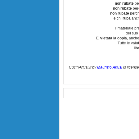
non rubate
per
non rubate
perc
non rubate
perchè
e chi
ruba
anch
Il materiale pr
del suo 
E'
vietata la copia
, anche
Tutte le val
lib
CucinArtusi.it
by
Maurizio Artusi
is licens