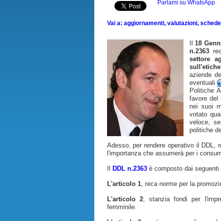
Parlami su WhatsApp
Vai a: aggiornamenti, valutazioni, schede, 
Il
18 Genn
n.2363
rec
settore a
sull'etich
aziende de
eventuali
Politiche 
favore del
nei suoi 
votato qua
veloce, se
politiche de
Adesso, per rendere operativo il DDL, 
l'importanza che assumerà per i consuma
Il
DDL n.2363
è composto dai seguenti 9
L'articolo 1
, reca norme per la promozione
L'articolo 2
, stanzia fondi per l'imp
femminile.