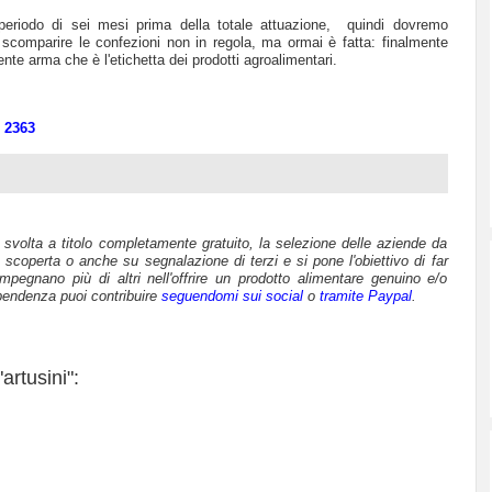
 periodo di sei mesi prima della totale attuazione, quindi dovremo
scomparire le confezioni non in regola, ma ormai è fatta: finalmente
te arma che è l'etichetta dei prodotti agroalimentari.
e 2363
è svolta a titolo completamente gratuito, la selezione delle aziende da
 scoperta o anche su segnalazione di terzi e si pone l'obiettivo di far
mpegnano più di altri nell'offrire un prodotto alimentare genuino e/o
pendenza puoi contribuire
seguendomi sui social
o
tramite Paypal
.
artusini":