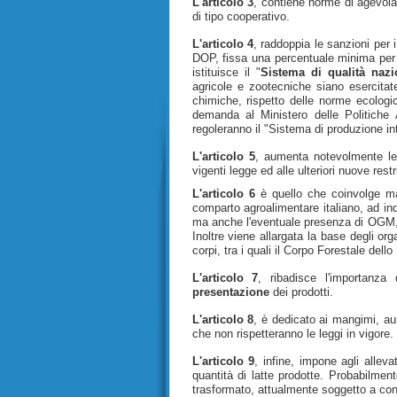
L'articolo 3
, contiene norme di agevola
di tipo cooperativo.
L'articolo 4
, raddoppia le sanzioni per i
DOP, fissa una percentuale minima per q
istituisce il "
Sistema di qualità nazi
agricole e zootecniche siano esercitat
chimiche, rispetto delle norme ecologic
demanda al Ministero delle Politiche 
regoleranno il "Sistema di produzione in
L'articolo 5
, aumenta notevolmente le 
vigenti legge ed alle ulteriori nuove rest
L'articolo 6
è quello che coinvolge mag
comparto agroalimentare italiano, ad ind
ma anche l'eventuale presenza di OGM, q
Inoltre viene allargata la base degli orga
corpi, tra i quali il Corpo Forestale dello
L'articolo 7
, ribadisce l'importanza
presentazione
dei prodotti.
L'articolo 8
, è dedicato ai mangimi, a
che non rispetteranno le leggi in vigore.
L'articolo 9
, infine, impone agli allevat
quantità di latte prodotte. Probabilment
trasformato, attualmente soggetto a con