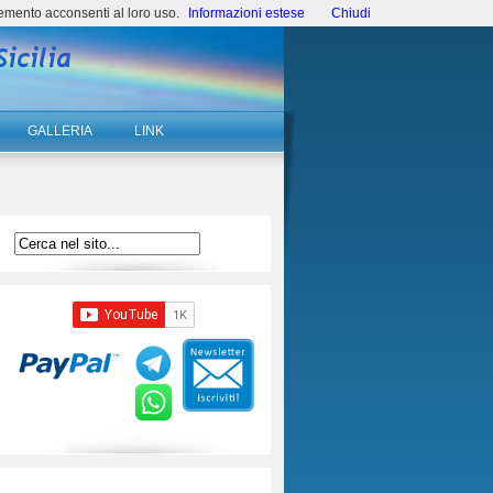
emento acconsenti al loro uso.
Informazioni estese
Chiudi
GALLERIA
LINK