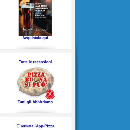
Acquistala qui
Tutte le recensioni
Tutti gli Abbirriamo
E' arrivata l'
App-Pizza