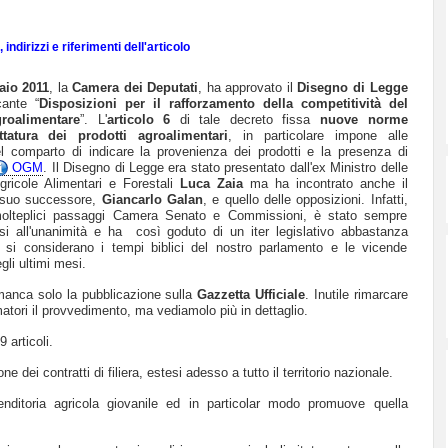
indirizzi e riferimenti dell'articolo
aio 2011
, la
Camera dei Deputati
, ha approvato il
Disegno di Legge
ante “
Disposizioni per il rafforzamento della competitività del
groalimentare
”. L'
articolo 6
di tale decreto fissa
nuove norme
ettatura dei prodotti agroalimentari
, in particolare impone alle
l comparto di indicare la provenienza dei prodotti e la presenza di
OGM
. Il Disegno di Legge era stato presentato dall'ex Ministro delle
Agricole Alimentari e Forestali
Luca Zaia
ma ha incontrato anche il
 suo successore,
Giancarlo Galan
, e quello delle opposizioni. Infatti,
molteplici passaggi Camera Senato e Commissioni, è stato sempre
si all'unanimità e
ha così goduto di un iter legislativo abbastanza
 si considerano i tempi biblici del nostro parlamento e le vicende
gli ultimi mesi.
manca solo la pubblicazione sulla
Gazzetta Ufficiale
. Inutile rimarcare
tori il provvedimento, ma vediamolo più in dettaglio.
 articoli.
 dei contratti di filiera, estesi adesso a tutto il territorio nazionale.
renditoria agricola giovanile ed in particolar modo promuove quella