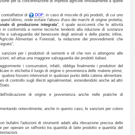
zione per la concentrazione di imprese agricole limitatamente a quelle
 contraffattori di
DOP
; in caso di miscele di più prodotti, di cui uno
uest'ultimo, onde evitare l'abuso d'uso dei marchi di origine protetta;
onale di produzione integrata
", il quale assicurerà che le attività
e in conformità a norme tecniche tendenti alla riduzione di sostanze
he e salvaguardia del benessere degli animali e delle piante; infine,
Agricole Alimentari e Forestali, la redazione dei provvedimenti che
tegrata";
sanzioni per i produttori di sementi e oli che non si attengono alle
rizioni, ed attua una maggiore salvaguardia dei prodotti italiani.
giormente i consumatori, infatti, obbliga finalmente i produttori del
icare in etichetta il luogo di origine o provenienza delle materie prime,
ualora fossero intervenuti in qualsiasi punto della catena alimentare.
ni di controllo sugli illeciti agroalimentari, estendendolo anche ad altri
 Stato.
 dell'indicazione di origine e provenienza anche nelle pratiche di
umentando notevolmente, anche in questo caso, le sanzioni per coloro
ori bufalini l'adozioni di strumenti adatti alla rilevazione precisa delle
e per operare un raffronto tra quantità di latte prodotto e quantità del
testazioni.