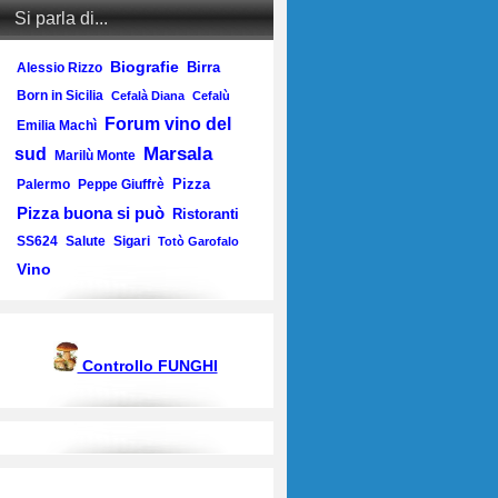
Si parla di...
Biografie
Birra
Alessio Rizzo
Born in Sicilia
Cefalà Diana
Cefalù
Forum vino del
Emilia Machì
Marsala
sud
Marilù Monte
Pizza
Palermo
Peppe Giuffrè
Pizza buona si può
Ristoranti
SS624
Salute
Sigari
Totò Garofalo
Vino
Controllo FUNGHI