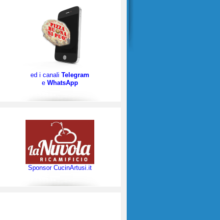
ed i canali
Telegram
e
WhatsApp
Sponsor CucinArtusi.it