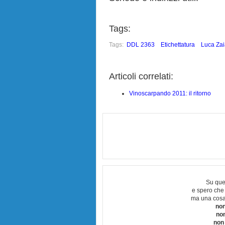
Tags:
Tags:
DDL 2363
Etichettatura
Luca Zai
Articoli correlati:
Vinoscarpando 2011: il ritorno
Su que
e spero che
ma una cosa
non
no
non