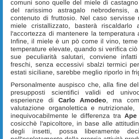
comuni sono quelle del miele di castagno
del rarissimo astragalo nebrodensis, 
contenuto di fruttosio. Nel caso servisse ri
miele cristallizzato, basterà riscaldarl
l'accortezza di mantenere la temperatura a
Infine, il miele è un pò come il vino, tem
temperature elevate, quando si verifica ciò 
sue peculiarità salutari, conviene infatt
freschi, senza eccessivi sbalzi termici pe
estati siciliane, sarebbe meglio riporlo in fri
Personalmente auspisco che, alla fine dell
presupposti scientifici validi ed univ
esperienze di
Carlo Amodeo
, ma com
valutazione organolettica e nutrizionale,
inequivocabilmente le differenza tra
Ape 
cosicchè l'apicoltore, in base alle attitudin
degli insetti, possa liberamente dec
nell'espletamento della propria attività prod