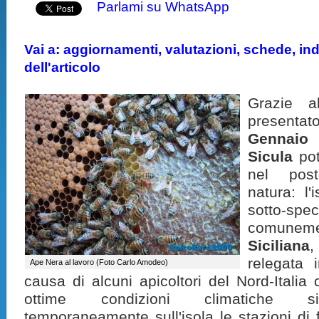
Parlami su WhatsApp
Vai a: aggiornamenti, valutazioni, schede, indi
dell'articolo
Grazie 
presentat
Gennaio 
Sicula
pot
nel post
natura: l'
sotto-s
comunem
Siciliana
,
relegata 
Ape Nera al lavoro (Foto Carlo Amodeo)
causa di alcuni apicoltori del Nord-Italia 
ottime condizioni climatiche sici
temporaneamente sull'isola le
stazioni di