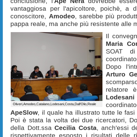
conclusione, l'
Ape Nera
dovrebbe esser
vantaggiosa per l'apicoltore, poichè, a 
conoscitore,
Amodeo
, sarebbe più produtt
pappa reale, ma anche più resistente alle m
Il conveg
Maria Co
SOAT di
coordinato 
Dopo l'in
Arturo G
scomparso
relatore 
Lodesani
coordin
Oliveri,Amodeo,Catalano,Lodesani,Costa,Dall'Olio,Reale
ApeSlow
, il quale ha illustrato tutte le fasi
Poi è stata la volta dei due ricercatori, D
della Dott.ssa
Cecilia Costa
, anch'essi 
rispettivamente esposto i risultati delle r