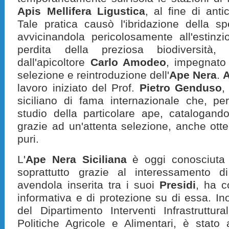
Apis Mellifera Ligustica
, al fine di anti
Tale pratica causò l'ibridazione della s
avvicinandola pericolosamente all'estinzio
perdita della preziosa biodiversità,
dall'apicoltore
Carlo Amodeo
, impegnato 
selezione e reintroduzione dell'
Ape Nera
.
lavoro iniziato del Prof.
Pietro Genduso
,
siciliano di fama internazionale che, pe
studio della particolare ape, catalogando
grazie ad un'attenta selezione, anche otte
puri.
L'
Ape Nera Siciliana
è oggi conosciuta 
soprattutto grazie al interessamento 
avendola inserita tra i suoi
Presidi
, ha 
informativa e di protezione su di essa. Ino
del Dipartimento Interventi Infrastruttura
Politiche Agricole e Alimentari, è stato 