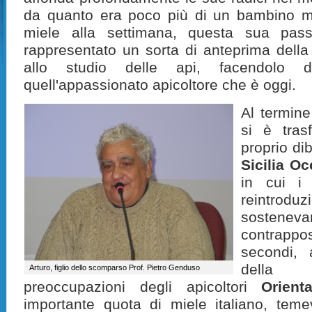
da quanto era poco più di un bambino man
miele alla settimana, questa sua pas
rappresentato un sorta di anteprima della 
allo studio delle api, facendolo d
quell'appassionato apicoltore che è oggi.
Al termine
si è tras
proprio dib
Sicilia Oc
in cui i 
reintrodu
sostenevan
contrappo
secondi, a
dell
Arturo, figlio dello scomparso Prof. Pietro Genduso
preoccupazioni degli apicoltori
Orienta
importante quota di miele italiano, tem