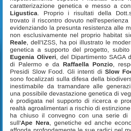
caratterizazione genetica e messo a co
Ligustica
. Proprio i risultati della Dot
trovato il riscontro dovuto nell'esperienza
evidenziando la presunta resistenza alle mal
non esclusivamente nel proprio habitat sic
Reale
, dell'IZSS, ha poi illustrato le mod
genetica a supporto del progetto, subito
Eugenia Oliveri
, del Dipartimento SAGA di
di Palermo e da
Raffaella Ponzio
, resp
Presidi Slow Food. Gli intenti di
Slow Fo
sono focalizzati sulla difesa della biodiver
inestimabile da tramandare alle generazi
una possibile devastazione genetica di vege
è prodigata nel supporto di ricerca e pro
realtà agroalimentari a rischio di estinzione
ha chiuso il convegno con una serie di i
sull'
Ape Nera
, genetiche ed anche econ
affonda profondamente le sue radici nel mo