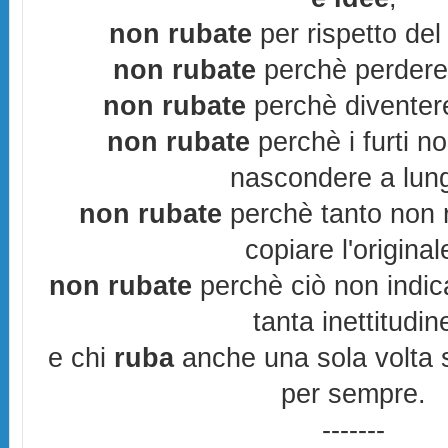
non rubate
per rispetto del 
non rubate
perchè perderes
non rubate
perchè diventere
non rubate
perchè i furti n
nascondere a lun
non rubate
perchè tanto non r
copiare l'original
non rubate
perchè ciò non indic
tanta inettitudin
e chi
ruba
anche una sola volta s
per sempre.
-------