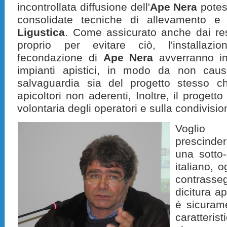
incontrollata diffusione dell'
Ape Nera
potes
consolidate tecniche di allevamento e
Ligustica
. Come assicurato anche dai res
proprio per evitare ciò, l'installazi
fecondazione di
Ape Nera
avverranno in
impianti apistici, in modo da non caus
salvaguardia sia del progetto stesso che
apicoltori non aderenti, Inoltre, il progett
volontaria degli operatori e sulla condivisio
Voglio 
prescinde
una sotto-
italiano, 
contrass
dicitura a
è sicurame
caratteris