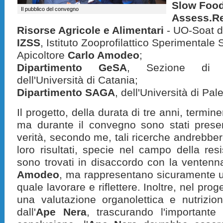
Slow Food
Il pubblico del convegno
Assess.
Risorse Agricole e Alimentari
- UO-Soat d
IZSS
, Istituto Zooprofilattico Sperimentale S
Apicoltore
Carlo Amodeo
;
Dipartimento GeSA
, Sezione di e
dell'Università di Catania;
Dipartimento SAGA
, dell'Università di Pal
Il progetto, della durata di tre anni, termin
ma durante il convegno sono stati presenta
verità, secondo me, tali ricerche andrebbero
loro risultati, specie nel campo della resi
sono trovati in disaccordo con la venten
Amodeo
, ma rappresentano sicuramente u
quale lavorare e riflettere. Inoltre, nel prog
una valutazione organolettica e nutrizio
dall'
Ape Nera
, trascurando l'importante