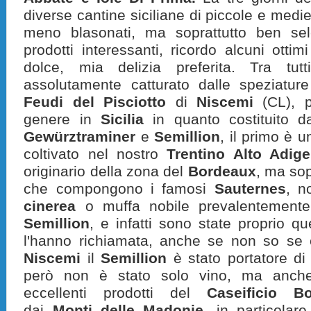
diverse cantine siciliane di piccole e medi
meno blasonati, ma soprattutto ben sel
prodotti interessanti, ricordo alcuni otti
dolce, mia delizia preferita. Tra tu
assolutamente catturato dalle speziatur
Feudi del Pisciotto
di
Niscemi
(CL), p
genere in
Sicilia
in quanto costituito 
Gewürztraminer
e
Semillion
, il primo è 
coltivato nel nostro
Trentino Alto Adige
originario della zona del
Bordeaux
, ma sop
che compongono i famosi
Sauternes
, n
cinerea
o muffa nobile prevalentemente 
Semillion
, e infatti sono state proprio q
l'hanno richiamata, anche se non so se 
Niscemi
il
Semillion
è stato portatore di
però non è stato solo vino, ma anche
eccellenti prodotti del
Caseificio B
dai
Monti delle Madonie
, in particolar