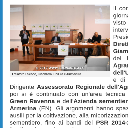
Il co
giorn
vist
inter
Pre
Dire
Giam
del
Agr
dell
I relatori: Falcone, Gianbalvo, Collura e Ammavuta
e d
Dirigente
Assessorato Regionale dell'Ag
poi si è continuato con un'area tecnica 
Green Ravenna
e dell'
Azienda sementier
Armerina
(EN). Gli argomenti hanno spazi
ausili per la coltivazione, alla micorizzazio
sementiero, fino ai bandi del
PSR 2014-