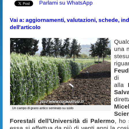
Parlami su WhatsApp
Vai a: aggiornamenti, valutazioni, schede, indi
dell'articolo
Qual
una m
ste
rigu
Feud
di r
alla
Salv
diret
Micel
Un campo di grano antico seminato su sodo
Sci
Forestali dell'Università di Palermo
, ho
essa si effettua da più di venti anni la co