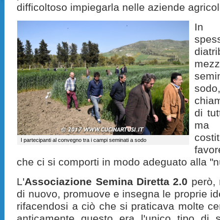
difficoltoso impiegarla nelle aziende agrico
In 
spes
diatr
mezz
semi
sodo
chia
di tut
ma 
costi
I partecipanti al convegno tra i campi seminati a sodo
favor
che ci si comporti in modo adeguato alla "n
L'
Associazione Semina Diretta 2.0
però, 
di nuovo, promuove e insegna le proprie id
rifacendosi a ciò che si praticava molte cent
anticamente questo era l'unico tipo di 