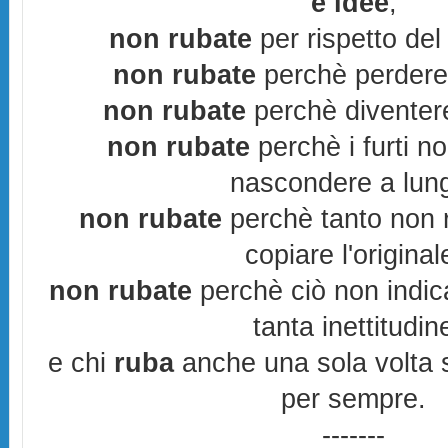
e idee
,
non rubate
per rispetto del 
non rubate
perchè perderes
non rubate
perchè diventere
non rubate
perchè i furti n
nascondere a lun
non rubate
perchè tanto non r
copiare l'original
non rubate
perchè ciò non indic
tanta inettitudin
e chi
ruba
anche una sola volta s
per sempre.
-------