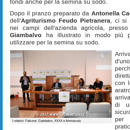
fondi anche per la semina su sodo.
Dopo il pranzo preparato da
Antonella Ca
dell'
Agriturismo Feudo Pietranera
, ci si
nei campi dell'azienda agricola, presso
Giambalvo
ha illustrato in modo più p
utilizzare per la semina su sodo.
Arriv
d'un
perch
diret
con l
ara
arriv
di u
sicur
per 
I relatori: Falcone, Gainbalvo, XXXX e Ammavuta
prat