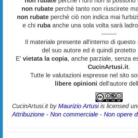
non rubate
perchè i furti non si possono
non rubate
perchè tanto non riuscirete mai
non rubate
perchè ciò non indica mai furbizi
e chi
ruba
anche una sola volta sarà ladro
-------
Il materiale presente all'interno di questo s
del suo autore ed è quindi protett
E'
vietata la copia
, anche parziale, senza es
CucinArtusi.it
.
Tutte le valutazioni espresse nel sito s
libere opinioni
dell'autore del
CucinArtusi.it
by
Maurizio Artusi
is licensed u
Attribuzione - Non commerciale - Non opere de