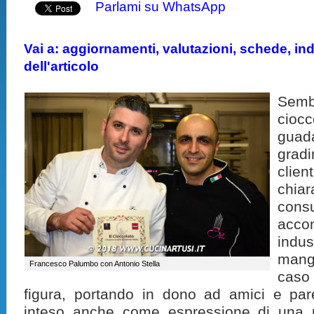
Parlami su WhatsApp
Vai a: aggiornamenti, valutazioni, schede, indi
dell'articolo
Sem
ciocc
guad
grad
clie
chi
cons
accon
indu
mangi
Francesco Palumbo con Antonio Stella
caso 
figura, portando in dono ad amici e pa
inteso anche come espressione di una r