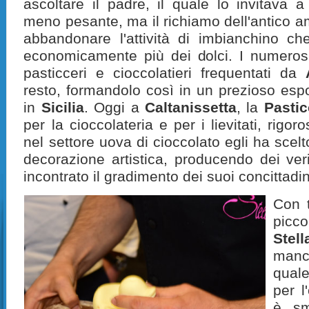
ascoltare il padre, il quale lo invitava a
meno pesante, ma il richiamo dell'antico a
abbandonare l'attività di imbianchino ch
economicamente più dei dolci. I numerosi
pasticceri e cioccolatieri frequentati da
resto, formandolo così in un prezioso espo
in
Sicilia
. Oggi a
Caltanissetta
, la
Pastic
per la cioccolateria e per i lievitati, rigo
nel settore uova di cioccolato egli ha scelto
decorazione artistica, producendo dei ve
incontrato il gradimento dei suoi concittadi
Con 
picco
Stell
manca
qual
per l
è sm