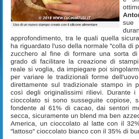
otti
Anto
sue 
Uso di un nuovo stampo creato con il silicone alimentare
dur
approfondimento, tra le quali quella sicur
ha riguardato l'uso della normale "colla di 
zucchero al fine di formare una sorta di 
grado di facilitare la creazione di stamp
reale si voglia, da impiegare poi singolarm
per variare le tradizionali forme dell'uov
direttamente sul tradizionale stampo in 
così degli originalissimi rilievi. Durante i
cioccolato si sono susseguite copiose, s
fondente al 61% di cacao, dai sentori mo
secca, sicuramente un blend ma ben azzecca
America, un cioccolato al latte con il 32
"lattoso" cioccolato bianco con il 35% di bu