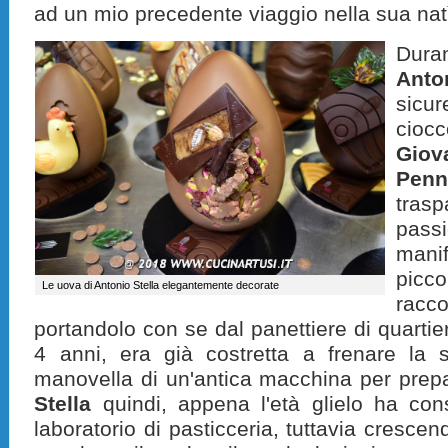
ad un mio precedente viaggio nella sua na
Duran
Anto
sic
cioc
Giov
Penn
tras
pas
man
picc
Le uova di Antonio Stella elegantemente decorate
racc
portandolo con se dal panettiere di quartier
4 anni, era già costretta a frenare la s
manovella di un'antica macchina per prepar
Stella
quindi, appena l'età glielo ha con
laboratorio di pasticceria, tuttavia cresc