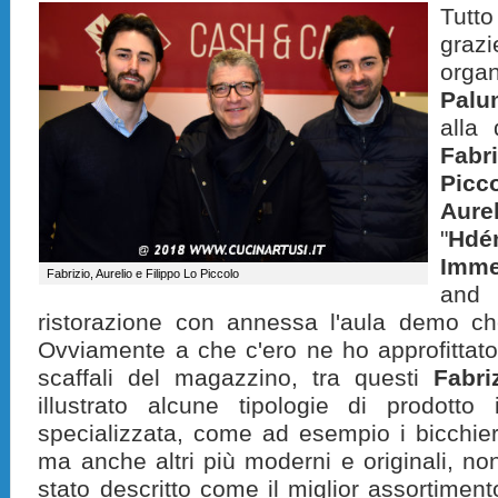
Tutto
gra
org
Palu
alla 
Fabri
Picc
Aurel
"
Hd
Imme
Fabrizio, Aurelio e Filippo Lo Piccolo
and 
ristorazione con annessa l'aula demo che
Ovviamente a che c'ero ne ho approfittato 
scaffali del magazzino, tra questi
Fabri
illustrato alcune tipologie di prodotto
specializzata, come ad esempio i bicchieri
ma anche altri più moderni e originali, no
stato descritto come il miglior assortimen