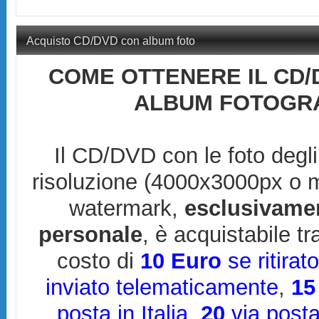
Acquisto CD/DVD con album foto
COME OTTENERE IL CD/
ALBUM FOTOGRA
Il CD/DVD con le foto degli
risoluzione (4000x3000px o 
watermark,
esclusivame
personale
, è acquistabile t
costo di
10 Euro
se ritirat
inviato telematicamente
,
15
posta in Italia
,
20
via posta