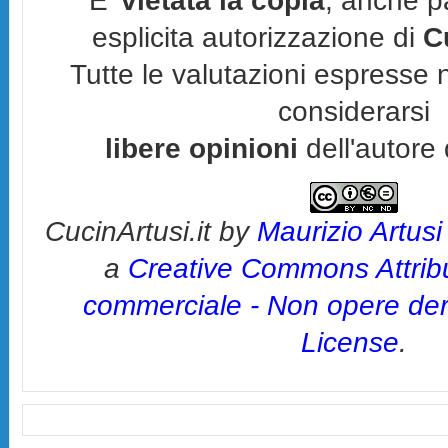
E'
vietata la copia
, anche p
esplicita autorizzazione di
C
Tutte le valutazioni espresse 
considerarsi
libere opinioni
dell'autore 
CucinArtusi.it
by
Maurizio Artusi
a
Creative Commons Attrib
commerciale - Non opere deri
License
.