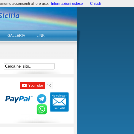
emento acconsenti al loro uso.
Informazioni estese
Chiudi
GALLERIA
LINK