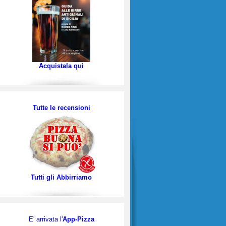
Acquistala qui
Tutte le recensioni
Tutti gli Abbirriamo
E' arrivata l'
App-Pizza