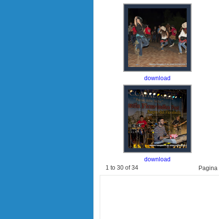
download
download
1 to 30 of 34
Pagin