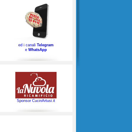
ed i canali
Telegram
e
WhatsApp
Sponsor CucinArtusi.it