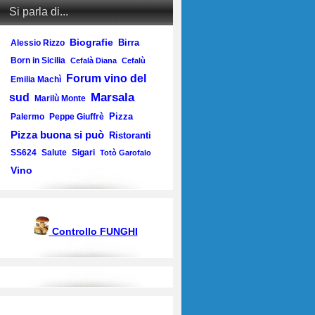
Si parla di...
Biografie
Birra
Alessio Rizzo
Born in Sicilia
Cefalà Diana
Cefalù
Forum vino del
Emilia Machì
Marsala
sud
Marilù Monte
Pizza
Palermo
Peppe Giuffrè
Pizza buona si può
Ristoranti
SS624
Salute
Sigari
Totò Garofalo
Vino
Controllo FUNGHI