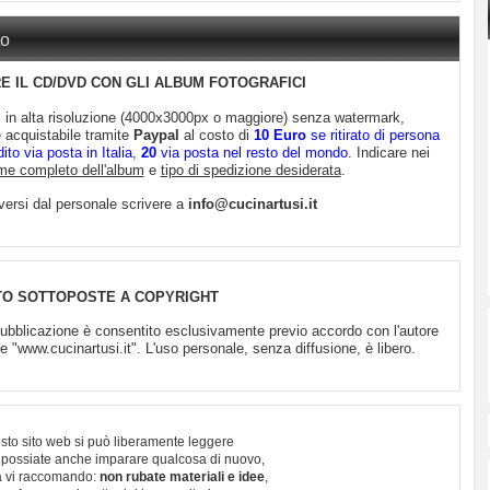
to
 IL CD/DVD CON GLI ALBUM FOTOGRAFICI
m in alta risoluzione (4000x3000px o maggiore) senza watermark,
è acquistabile tramite
Paypal
al costo di
10 Euro
se ritirato di persona
to via posta in Italia
,
20
via posta nel resto del mondo
. Indicare nei
me completo dell'album
e
tipo di spedizione desiderata
.
diversi dal personale scrivere a
info@cucinartusi.it
TO SOTTOPOSTE A COPYRIGHT
 pubblicazione è consentito esclusivamente previo accordo con l'autore
"www.cucinartusi.it". L'uso personale, senza diffusione, è libero.
sto sito web si può liberamente leggere
 possiate anche imparare qualcosa di nuovo,
 vi raccomando:
non rubate materiali e idee
,