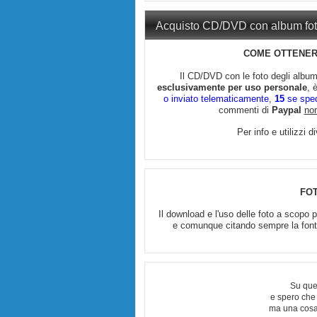
Acquisto CD/DVD con album fo
COME OTTENERE
Il CD/DVD con le foto degli albu
esclusivamente per uso personale
, 
o inviato telematicamente
,
15
se spedi
commenti di
Paypal
no
Per info e utilizzi 
FO
Il download e l'uso delle foto a scopo
e comunque citando sempre la fonte 
Su que
e spero che
ma una cosa