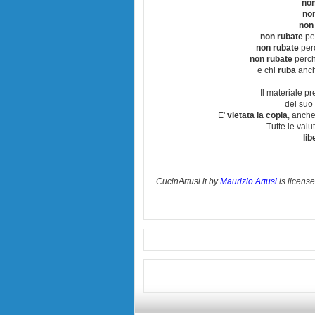
non
no
non
non rubate
per
non rubate
perc
non rubate
perchè
e chi
ruba
anch
Il materiale pr
del suo 
E'
vietata la copia
, anche
Tutte le val
lib
CucinArtusi.it
by
Maurizio Artusi
is licens