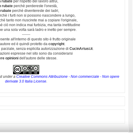
 rubate
per rispetto del lavoro altrui,
n rubate
perchè perdereste l'onestà,
 rubate
perchè diventereste dei ladri,
chè i furti non si possono nascondere a lungo,
hè tanto non riuscirete mai a copiare l'originale,
 ciò non indica mai furbizia, ma tanta inettitudine
e una sola volta sarà ladro e inetto per sempre.
-------
esente all'interno di questo sito è frutto originale
autore ed è quindi protetto da
copyright
.
 parziale, senza esplicita autorizzazione di
CucinArtusi.it
.
utazioni espresse nel sito sono da considerarsi
ere opinioni
dell'autore delle stesse.
ed under a
Creative Commons Attribuzione - Non commerciale - Non opere
derivate 3.0 Italia License
.