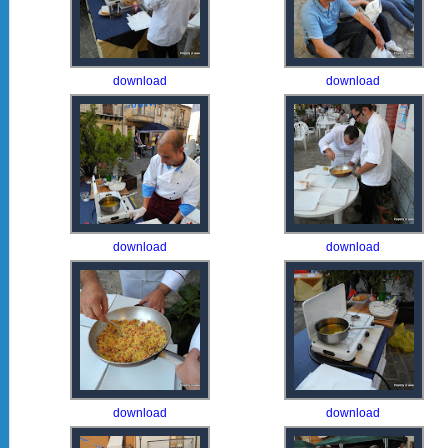
download
download
download
download
download
download