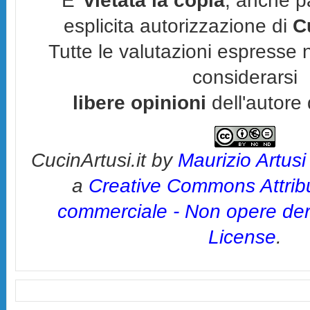
E'
vietata la copia
, anche p
esplicita autorizzazione di
C
Tutte le valutazioni espresse 
considerarsi
libere opinioni
dell'autore 
CucinArtusi.it
by
Maurizio Artusi
a
Creative Commons Attrib
commerciale - Non opere deri
License
.