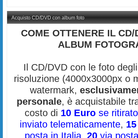
Acquisto CD/DVD con album foto
COME OTTENERE IL CD/
ALBUM FOTOGRA
Il CD/DVD con le foto degli
risoluzione (4000x3000px o 
watermark,
esclusivame
personale
, è acquistabile t
costo di
10 Euro
se ritirat
inviato telematicamente
,
15
posta in Italia
,
20
via posta