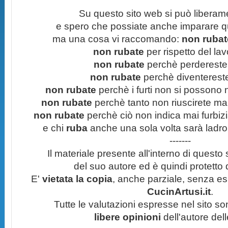
Su questo sito web si può liberam
e spero che possiate anche imparare q
ma una cosa vi raccomando:
non rubate
non rubate
per rispetto del lavo
non rubate
perchè perdereste 
non rubate
perchè diventereste 
non rubate
perchè i furti non si possono
non rubate
perchè tanto non riuscirete mai 
non rubate
perchè ciò non indica mai furbizi
e chi
ruba
anche una sola volta sarà ladro
-------
Il materiale presente all'interno di questo s
del suo autore ed è quindi protetto
E'
vietata la copia
, anche parziale, senza esp
CucinArtusi.it
.
Tutte le valutazioni espresse nel sito s
libere opinioni
dell'autore del